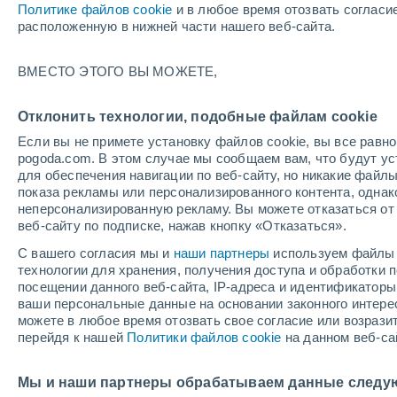
Политике файлов cookie
и в любое время отозвать согласи
+24°
расположенную в нижней части нашего веб-сайта.
северо-
ВМЕСТО ЭТОГО ВЫ МОЖЕТЕ,
западны
По ощущениям +24°
2
-
3 м/с
Отклонить технологии, подобные файлам cookie
Если вы не примете установку файлов cookie, вы все рав
pogoda.com. В этом случае мы сообщаем вам, что будут у
Погода на 1 – 7 дней
Карта температур
Дождево
для обеспечения навигации по веб-сайту, но никакие файлы
показа рекламы или персонализированного контента, одна
неперсонализированную рекламу. Вы можете отказаться от 
веб-сайту по подписке, нажав кнопку «Отказаться».
завтра
воскресенье
по
cегодня
С вашего согласия мы и
наши партнеры
используем файлы 
8 Авг.
9 Авг.
7 Авг.
технологии для хранения, получения доступа и обработки
посещении данного веб-сайта, IP-адреса и идентификатор
ваши персональные данные на основании законного интерес
можете в любое время отозвать свое согласие или возрази
перейдя к нашей
Политики файлов cookie
на данном веб-са
+36°
/
+24°
+36°
/
+23°
+
+35°
/
+23°
Мы и наши партнеры обрабатываем данные следу