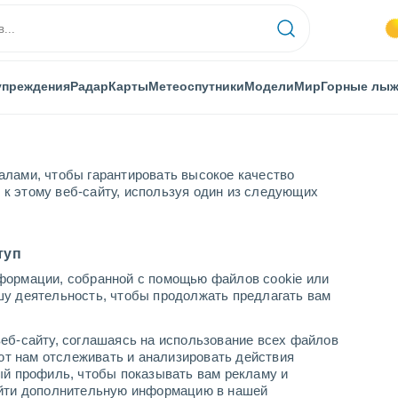
упреждения
Радар
Карты
Метеоспутники
Модели
Мир
Горные лы
алами, чтобы гарантировать высокое качество
к этому веб-сайту, используя один из следующих
туп
формации, собранной с помощью файлов cookie или
ра - RO
шу деятельность, чтобы продолжать предлагать вам
...
еб-сайту, соглашаясь на использование всех файлов
яют нам отслеживать и анализировать действия
По часам
ый профиль, чтобы показывать вам рекламу и
В ближайшие часы переменная
найти дополнительную информацию в нашей
облачность