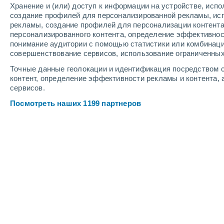
Хранение и (или) доступ к информации на устройстве, исп
4
-
10
м/с
3
-
7
м/с
3
-
8
м/с
создание профилей для персонализированной рекламы, ис
рекламы, создание профилей для персонализации контент
персонализированного контента, определение эффективнос
Погода в Rolim де Моура - RO cего
понимание аудитории с помощью статистики или комбинаци
совершенствование сервисов, использование ограниченных
Солнечно
+24°
07:00
Точные данные геолокации и идентификация посредством с
Ощущаемая т.
+24°
контент, определение эффективности рекламы и контента, 
сервисов.
Солнечно
+26°
08:00
Посмотреть наших 1199 партнеров
Ощущаемая т.
+28°
Солнечно
+29°
09:00
Ощущаемая т.
+30°
Солнечно
+33°
11:00
Ощущаемая т.
+34°
Облачно и ясно
+34°
14:00
Ощущаемая т.
+36°