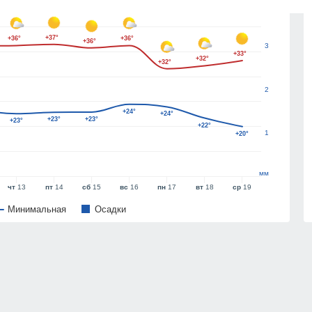
4
+37°
+36°
+36°
+36°
3
+33°
+32°
+32°
2
+24°
+24°
+23°
+23°
+23°
+22°
1
+20°
мм
чт
13
пт
14
сб
15
вс
16
пн
17
вт
18
ср
19
Минимальная
Oсадки