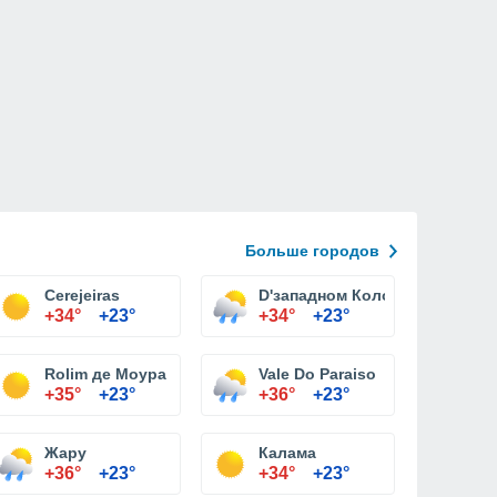
Больше городов
Cerejeiras
D'западном Колорадо
+34°
+23°
+34°
+23°
Rolim де Моура
Vale Do Paraiso
+35°
+23°
+36°
+23°
Жару
Калама
+36°
+23°
+34°
+23°