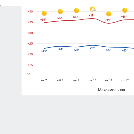
+45
+40
+37°
+36°
+36°
+36°
+35°
+35°
+35
+30
+25
+24°
+24°
+23°
+23°
+23°
+23°
+20
+15
°C
пт
7
сб
8
вс
9
пн
10
вт
11
ср
12
Максимальная