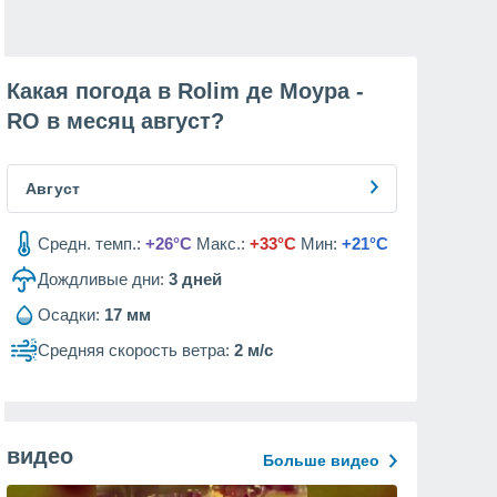
Какая погода в Rolim де Моура -
RO в месяц
август
?
Август
Средн. темп.:
+26°C
Макс.:
+33°C
Мин:
+21°C
Дождливые дни:
3
дней
Осадки:
17 мм
Средняя скорость ветра:
2 м/с
видео
Больше видео