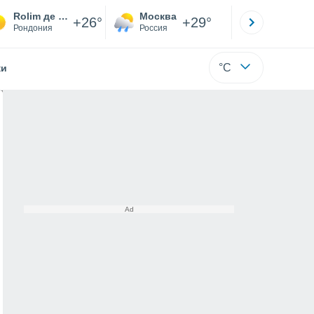
Rolim де Моура
Москва
Санкт-
+26°
+29°
Рондония
Россия
Са
°C
жи