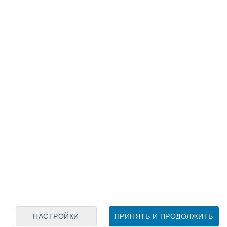
Лунный календарь
пн
вт
ср
чт
пт
сб
вс
7
8
9
10
11
12
13
14
15
16
17
18
19
20
НАСТРОЙКИ
ПРИНЯТЬ И ПРОДОЛЖИТЬ