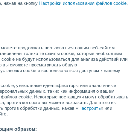
е, нажав на кнопку
Настройки использования файлов cookie
,
й
но можете продолжать пользоваться нашим веб-сайтом
становлены только те файлы cookie, которые необходимы
й радар
Метеоспутники
Модели
 cookie не будут использоваться для анализа действий или
ко вы сможете просматривать общую
установки cookie и воспользоваться доступом к нашему
недельник
вторник
среда
четверг
cookie, уникальные идентификаторы или аналогичные
10 Авг.
11 Авг.
12 Авг.
13 Авг.
 персональных данных, таких как информация о вашем
ы файлов cookie. Некоторые поставщики могут обрабатывать
а, против которого вы можете возразить. Для этого вы
ть против обработки данных, нажав «
Настроить
» или
йте.
37°
/
+24°
+35°
/
+23°
+36°
/
+23°
+36°
/
+23°
ющим образом: