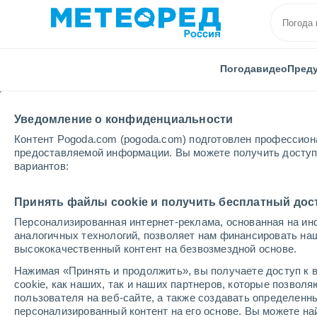
Погода
видео
Пред
Уведомление о конфиденциальности
Контент Pogoda.com (pogoda.com) подготовлен профессион
предоставляемой информации. Вы можете получить доступ 
вариантов:
Главная
Бразилия
Рондония
Rolim де Моура
Принять файлы cookie и получить бесплатный дос
Персонализированная интернет-реклама, основанная на ин
Погода в Rolim де Моу
аналогичных технологий, позволяет нам финансировать на
высококачественный контент на безвозмездной основе.
07:28
пятница
Нажимая «Принять и продолжить», вы получаете доступ к в
cookie, как наших, так и наших партнеров, которые позвол
пользователя на веб-сайте, а также создавать определенн
Солнечно
персонализированный контент на его основе. Вы можете 