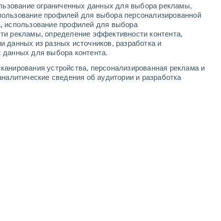
ользование ограниченных данных для выбора рекламы,
4
-
7
м/с
4
-
9
м/с
3
-
7
м/с
2
-
7
м/с
пользование профилей для выбора персонализированной
а, использование профилей для выбора
ти рекламы, определение эффективности контента,
дня
, 7 августа
и данных из разных источников, разработка и
 данных для выбора контента.
северо-западный
0 Низкий
канирования устройства, персонализированная реклама и
2
-
3 м/с
FPS:
нет
аналитические сведения об аудитории и разработка
северо-западный
1 Низкий
1
-
3 м/с
FPS:
нет
северо-западный
3 Средний
1
-
4 м/с
FPS:
6-10
северо-западный
9 Очень высокий!
3
-
8 м/с
FPS:
25-50
северо-западный
7 Высокий
3
-
7 м/с
FPS:
15-25