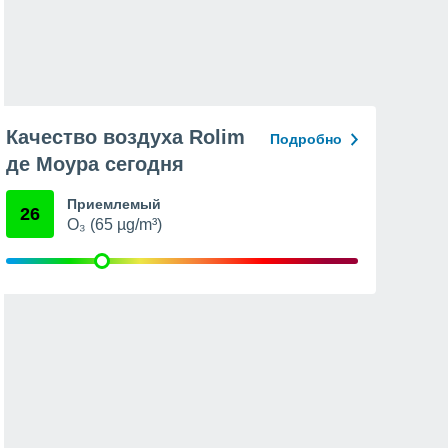
Качество воздуха Rolim
Подробно
де Моура сегодня
Приемлемый
26
O₃ (65 µg/m³)