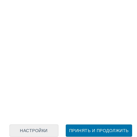
Лунный календарь
пн
вт
ср
чт
пт
сб
вс
9
10
11
12
13
14
15
16
17
18
19
20
21
22
НАСТРОЙКИ
ПРИНЯТЬ И ПРОДОЛЖИТЬ