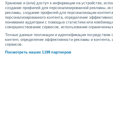
Хранение и (или) доступ к информации на устройстве, исп
3
-
7
м/с
4
-
10
м/с
6
-
14
м/с
создание профилей для персонализированной рекламы, ис
рекламы, создание профилей для персонализации контент
персонализированного контента, определение эффективнос
Погода в Aubusson cегодня
, 9 авгу
понимание аудитории с помощью статистики или комбинаци
совершенствование сервисов, использование ограниченных
Буря
30%
+26°
14:00
Точные данные геолокации и идентификация посредством с
2.1 мм
Ощущаемая т.
+2
контент, определение эффективности рекламы и контента, 
сервисов.
Буря
30%
+22°
15:00
Посмотреть наших 1199 партнеров
1.4 мм
Ощущаемая т.
+2
Солнечно
+27°
16:00
Ощущаемая т.
+2
Облачно и ясно
+28°
17:00
Ощущаемая т.
+2
Облачно и ясно
+28°
18:00
Ощущаемая т.
+2