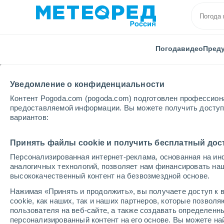
Погода
видео
Пред
Уведомление о конфиденциальности
Контент Pogoda.com (pogoda.com) подготовлен профессион
предоставляемой информации. Вы можете получить доступ 
вариантов:
Главная
Франция
Новая Аквитания
Крез
Принять файлы cookie и получить бесплатный дос
Персонализированная интернет-реклама, основанная на ин
Погода в Aubusson
аналогичных технологий, позволяет нам финансировать на
высококачественный контент на безвозмездной основе.
13:47
воскресенье
Нажимая «Принять и продолжить», вы получаете доступ к в
cookie, как наших, так и наших партнеров, которые позвол
пользователя на веб-сайте, а также создавать определенн
Буря
персонализированный контент на его основе. Вы можете 