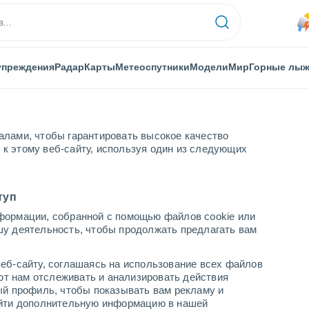
упреждения
Радар
Карты
Метеоспутники
Модели
Мир
Горные лы
алами, чтобы гарантировать высокое качество
к этому веб-сайту, используя один из следующих
Aubusson
туп
формации, собранной с помощью файлов cookie или
шу деятельность, чтобы продолжать предлагать вам
...
еб-сайту, соглашаясь на использование всех файлов
яют нам отслеживать и анализировать действия
По часам
ый профиль, чтобы показывать вам рекламу и
В ближайшие часы моросящий
найти дополнительную информацию в нашей
дождь