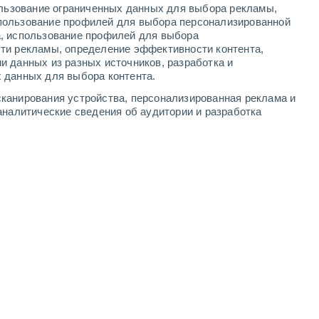
ользование ограниченных данных для выбора рекламы,
3
-
4
м/с
3
-
6
м/с
2
-
8
м/с
3
-
13
м/с
пользование профилей для выбора персонализированной
а, использование профилей для выбора
ти рекламы, определение эффективности контента,
ста
и данных из разных источников, разработка и
 данных для выбора контента.
западный
6 Высокий
канирования устройства, персонализированная реклама и
7°
6
-
12 м/с
FPS:
15-25
аналитические сведения об аудитории и разработка
юго-восточный
7 Высокий
1°
1
-
14 м/с
FPS:
15-25
восточный
5 Средний
8°
1
-
5 м/с
FPS:
6-10
восточный
3 Средний
9°
2
-
5 м/с
FPS:
6-10
юго-восточный
2 Низкий
8°
3
-
6 м/с
FPS:
нет