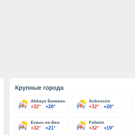
Крупные города
Abbaye Беневенто
Aubusson
+32°
+20°
+32°
+20°
Evaux-ле-Бен
Felletin
+32°
+21°
+32°
+19°