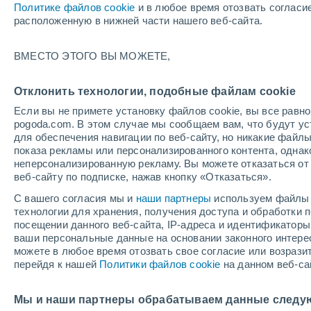
Политике файлов cookie
и в любое время отозвать согласи
+26°
расположенную в нижней части нашего веб-сайта.
30%
ВМЕСТО ЭТОГО ВЫ МОЖЕТЕ,
По ощущениям +27°
2.1 мм
Отклонить технологии, подобные файлам cookie
Если вы не примете установку файлов cookie, вы все рав
pogoda.com. В этом случае мы сообщаем вам, что будут у
Погода на 1 – 7 дней
Карта температур
Дождево
для обеспечения навигации по веб-сайту, но никакие файлы
показа рекламы или персонализированного контента, одна
неперсонализированную рекламу. Вы можете отказаться от 
веб-сайту по подписке, нажав кнопку «Отказаться».
завтра
вторник
cегодня
С вашего согласия мы и
наши партнеры
используем файлы 
10 Авг.
11 Авг.
9 Авг.
технологии для хранения, получения доступа и обработки
посещении данного веб-сайта, IP-адреса и идентификатор
ваши персональные данные на основании законного интерес
можете в любое время отозвать свое согласие или возрази
60%
70%
60%
перейдя к нашей
Политики файлов cookie
на данном веб-са
0.2 мм
3.5 мм
3.8 мм
+31°
/
+17°
+31°
/
+17°
+3
+32°
/
+20°
Мы и наши партнеры обрабатываем данные следу