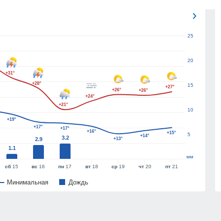
25
20
+31°
+28°
15
+27°
+26°
+26°
+24°
+21°
10
+19°
+17°
+17°
+16°
+15°
5
+14°
3.2
2.9
+13°
1.1
мм
сб
15
вс
16
пн
17
вт
18
ср
19
чт
20
пт
21
Минимальная
Дождь