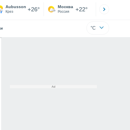
Aubusson
Москва
Санкт-
+26°
+22°
Крез
Россия
Са
°C
жи