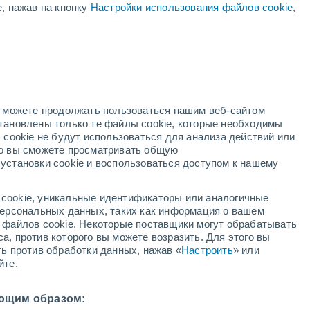
е, нажав на кнопку
Настройки использования файлов cookie
,
жёлтое предупреждение
Умеренное предупреждение о
гроза Aubusson сегодня
но можете продолжать пользоваться нашим веб-сайтом
становлены только те файлы cookie, которые необходимы
й радар
Метеоспутники
Модели
 cookie не будут использоваться для анализа действий или
ко вы сможете просматривать общую
установки cookie и воспользоваться доступом к нашему
среда
четверг
пятница
суббота
cookie, уникальные идентификаторы или аналогичные
12 Авг.
13 Авг.
14 Авг.
15 Авг.
 персональных данных, таких как информация о вашем
ы файлов cookie. Некоторые поставщики могут обрабатывать
а, против которого вы можете возразить. Для этого вы
ть против обработки данных, нажав «
Настроить
» или
60%
йте.
1.1 мм
2°
/
+16°
+34°
/
+18°
+35°
/
+21°
+31°
/
+19°
ющим образом: