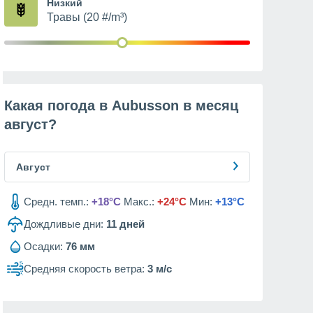
Низкий
Травы (20 #/m³)
Какая погода в Aubusson в месяц
август
?
Август
Средн. темп.:
+18°C
Макс.:
+24°C
Мин:
+13°C
Дождливые дни:
11
дней
Осадки:
76 мм
Средняя скорость ветра:
3 м/с