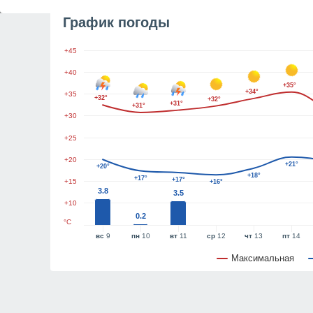
График погоды
+45
+40
+35°
+34°
+35
+32°
+32°
+31°
+31°
+30
+25
+20
+21°
+20°
+18°
+17°
+17°
+15
+16°
3.8
3.5
+10
0.2
°C
вс
9
пн
10
вт
11
ср
12
чт
13
пт
14
Максимальная