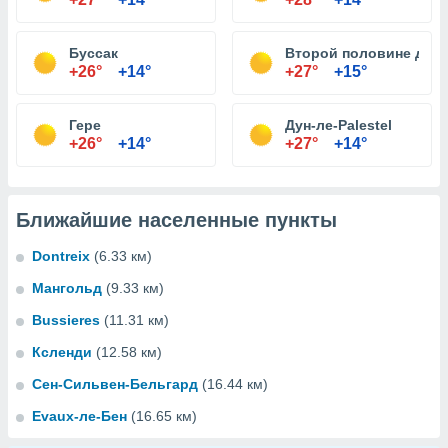
Буссак
Второй половине дня
+26°
+14°
+27°
+15°
Гере
Дун-ле-Palestel
+26°
+14°
+27°
+14°
Ближайшие населенные пункты
Dontreix
(6.33 км)
Мангольд
(9.33 км)
Bussieres
(11.31 км)
Ксленди
(12.58 км)
Сен-Сильвен-Бельгард
(16.44 км)
Evaux-ле-Бен
(16.65 км)