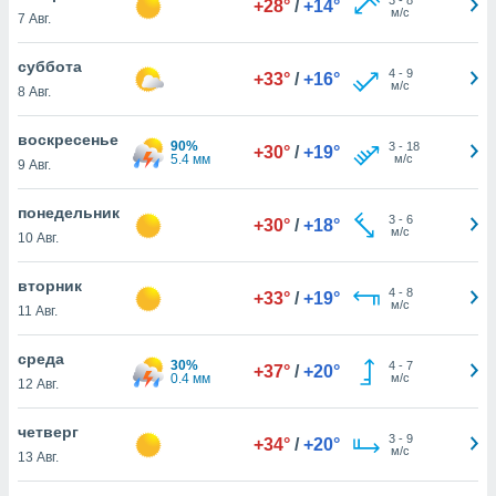
+28°
/
+14°
 и
м/с
7 Авг.
ть действия
я на веб-
суббота
же
4
-
9
+33°
/
+16°
м/с
пределенный
8 Авг.
обы
вам рекламу
воскресенье
90%
3
-
18
+30°
/
+19°
зированный
5.4 мм
м/с
9 Авг.
го основе.
айти
понедельник
ьную
3
-
6
+30°
/
+18°
м/с
10 Авг.
 в нашей
йлов cookie
ремя
вторник
4
-
8
+33°
/
+19°
гласие,
м/с
11 Авг.
опку
спользования
среда
 cookie
30%
4
-
7
+37°
/
+20°
0.4 мм
м/с
12 Авг.
нную в
и нашего
четверг
3
-
9
+34°
/
+20°
м/с
13 Авг.
ОГО ВЫ