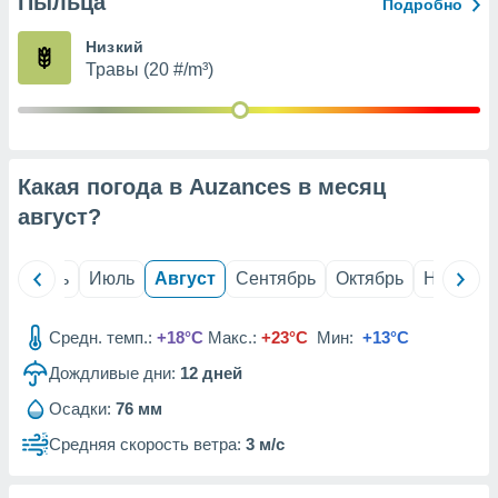
Пыльца
с помощью
Подробно
или
данных из
Низкий
чников,
Травы (20 #/m³)
и
вование
ие
х данных
Какая погода в Auzances в месяц
контента.
август
?
ные
и
ция
й
Июнь
Июль
Август
Сентябрь
Октябрь
Ноябрь
м
я
Средн. темп.:
+18°C
Макс.:
+23°C
Мин:
+13°C
рованная
Дождливые дни:
12
дней
нтент,
е
Осадки:
76 мм
сти рекламы
Средняя скорость ветра:
3 м/с
ие сведения
и и