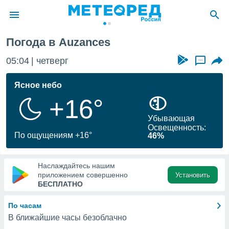
Погода в Auzances
ие о
циальности
05:04
четверг
...
oda.com
)
Ясное небо
+16°
алами,
тировать
Убывающая
ество
Освещенность:
яемой
По ощущениям +16°
46%
. Вы можете
ступ к этому
используя
Наслаждайтесь нашим
едующих
приложением совершенно
Установить
БЕСПЛАТНО
файлы
По часам
олучить
В ближайшие часы безоблачно
й доступ