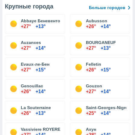
Крупные города
Больше городов
Abbaye Беневенто
Aubusson
+27°
+13°
+26°
+14°
Auzances
BOURGANEUF
+27°
+14°
+27°
+13°
Evaux-ле-Бен
Felletin
+27°
+15°
+26°
+15°
Genouillac
Gouzon
+26°
+14°
+27°
+14°
La Souterraine
Saint-Georges-Nigremo
+26°
+13°
+25°
+14°
Vassiviere ROYERE
Ахун
+27°
+14°
+28°
+14°