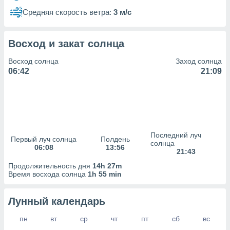
сервисов.
Средняя скорость ветра:
3 м/с
 наших 1199
неров
Восход и закат солнца
Восход солнца
Заход солнца
06:42
21:09
Последний луч
Первый луч солнца
Полдень
солнца
06:08
13:56
21:43
Продолжительность дня
14h 27m
Время восхода солнца
1h 55 min
Лунный календарь
пн
вт
ср
чт
пт
сб
вс