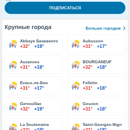
Крупные города
Больше городов
Abbaye Беневенто
Aubusson
+32°
+19°
+31°
+17°
Auzances
BOURGANEUF
+31°
+18°
+32°
+18°
Evaux-ле-Бен
Felletin
+31°
+17°
+31°
+18°
Genouillac
Gouzon
+32°
+19°
+31°
+18°
La Souterraine
Saint-Georges-Nigremo
+32°
+19°
+31°
+18°