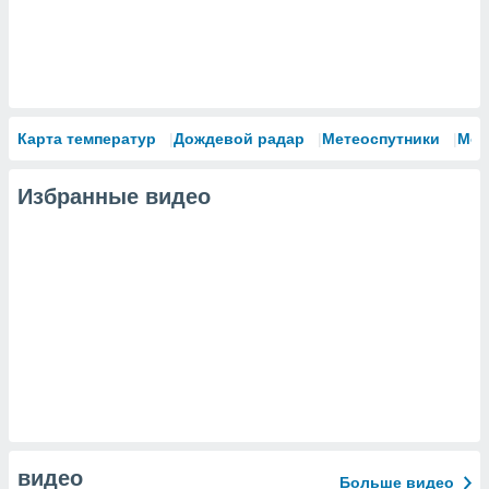
Карта температур
Дождевой радар
Метеоспутники
Мод
Избранные видео
видео
Больше видео