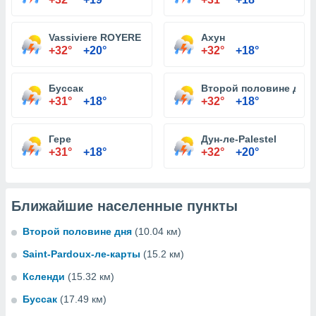
Vassiviere ROYERE
Ахун
+32°
+20°
+32°
+18°
Буссак
Второй половине дня
+31°
+18°
+32°
+18°
Гере
Дун-ле-Palestel
+31°
+18°
+32°
+20°
Ближайшие населенные пункты
Второй половине дня
(10.04 км)
Saint-Pardoux-ле-карты
(15.2 км)
Ксленди
(15.32 км)
Буссак
(17.49 км)