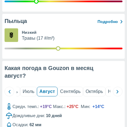
с помощью
или
данных из
чников,
Пыльца
Подробно
и
вование
Низкий
Травы (17 #/m³)
ие
х данных
контента.
ные
и
Какая погода в Gouzon в месяц
ция
м
август
?
я
рованная
й
Июнь
Июль
Август
Сентябрь
Октябрь
Ноябрь
нтент,
е
сти рекламы
Средн. темп.:
+19°C
Макс.:
+25°C
Мин:
+14°C
Дождливые дни:
10
дней
ие сведения
и и
Осадки:
62 мм