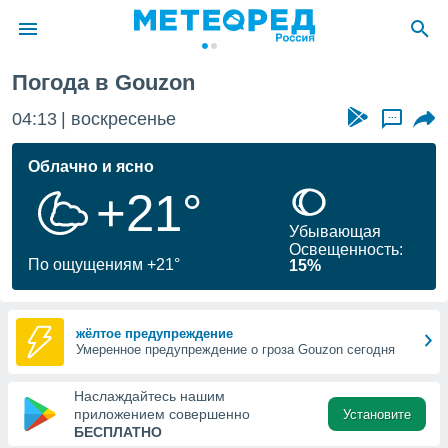
Погода в Gouzon
ие о
циальности
04:13
воскресенье
...
oda.com
)
Облачно и ясно
+21°
алами,
тировать
Убывающая
ество
Освещенность:
яемой
По ощущениям +21°
15%
. Вы можете
ступ к этому
используя
едующих
жёлтое предупреждение
Умеренное предупреждение о гроза Gouzon сегодня
файлы
Наслаждайтесь нашим
олучить
приложением совершенно
Установите
й доступ
БЕСПЛАТНО