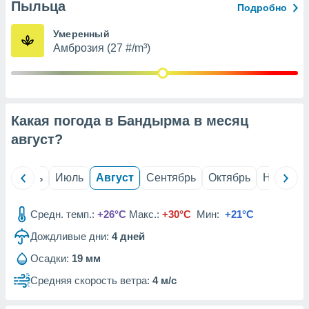
с помощью
Пыльца
Подробно
или
данных из
Умеренный
чников,
Амброзия (27 #/m³)
и
вование
ие
х данных
Какая погода в Бандырма в месяц
контента.
август
?
ные
и
ция
й
Июнь
Июль
Август
Сентябрь
Октябрь
Ноябрь
м
я
Средн. темп.:
+26°C
Макс.:
+30°C
Мин:
+21°C
рованная
нтент,
Дождливые дни:
4
дней
е
Осадки:
19 мм
сти рекламы
Средняя скорость ветра:
4 м/с
ие сведения
и и