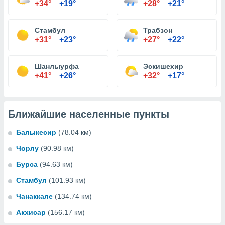
+34°
+19°
+28°
+21°
Стамбул
Трабзон
+31°
+23°
+27°
+22°
Шанлыурфа
Эскишехир
+41°
+26°
+32°
+17°
Ближайшие населенные пункты
Балыкесир
(78.04 км)
Чорлу
(90.98 км)
Бурса
(94.63 км)
Стамбул
(101.93 км)
Чанаккале
(134.74 км)
Акхисар
(156.17 км)