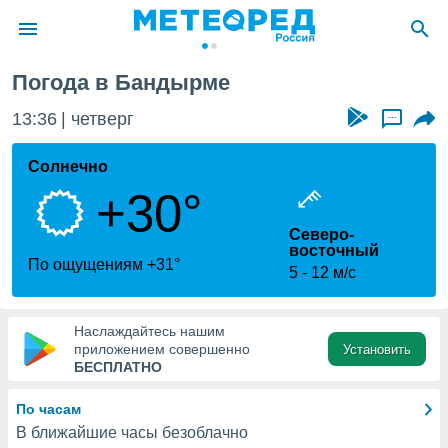
Погода в Бандырме
ие о
циальности
13:36
четверг
...
oda.com
)
Солнечно
+30°
алами,
тировать
Северо-
ество
восточный
яемой
По ощущениям +31°
5
12 м/с
. Вы можете
ступ к этому
используя
едующих
Наслаждайтесь нашим
приложением совершенно
Установить
БЕСПЛАТНО
файлы
олучить
По часам
й доступ
В ближайшие часы безоблачно