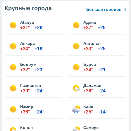
Крупные города
Больше городов
Alanya
Адана
+31°
+26°
+37°
+25°
Анкара
Анталья
+34°
+19°
+33°
+25°
Бодрум
Бурса
+32°
+23°
+34°
+21°
Газиантеп
Даламан
+39°
+24°
+36°
+24°
Измир
Карс
+36°
+24°
+25°
+14°
Конья
Самсун