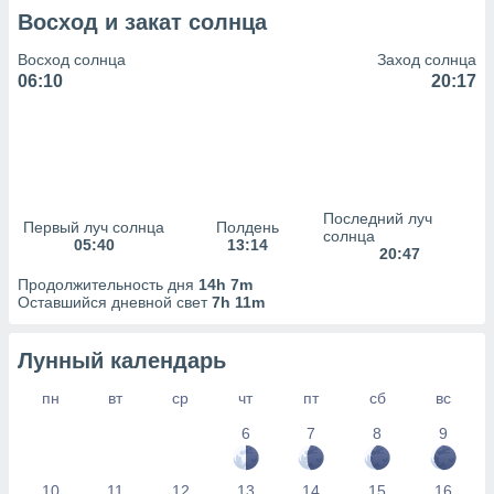
сервисов.
Восход и закат солнца
 наших 1199
неров
Восход солнца
Заход солнца
06:10
20:17
Последний луч
Первый луч солнца
Полдень
солнца
05:40
13:14
20:47
Продолжительность дня
14h 7m
Оставшийся дневной свет
7h 11m
Лунный календарь
пн
вт
ср
чт
пт
сб
вс
6
7
8
9
10
11
12
13
14
15
16