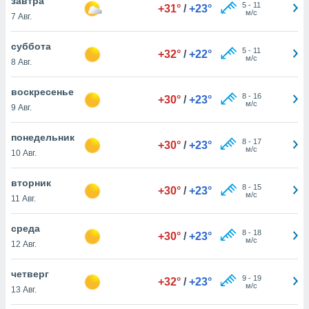
завтра
 и
5
-
11
+31°
/
+23°
м/с
7 Авг.
ть действия
я на веб-
же
суббота
5
-
11
+32°
/
+22°
пределенный
м/с
8 Авг.
обы
вам рекламу
воскресенье
зированный
8
-
16
+30°
/
+23°
м/с
9 Авг.
го основе.
айти
ьную
понедельник
8
-
17
+30°
/
+23°
 в нашей
м/с
10 Авг.
йлов cookie
ремя
вторник
8
-
15
гласие,
+30°
/
+23°
м/с
11 Авг.
опку
спользования
 cookie
среда
8
-
18
+30°
/
+23°
нную в
м/с
12 Авг.
и нашего
четверг
9
-
19
+32°
/
+23°
м/с
13 Авг.
ОГО ВЫ