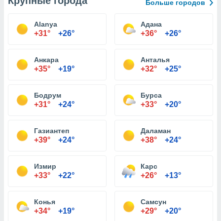
Крупные города
Больше городов
Alanya
Адана
+31°
+26°
+36°
+26°
Анкара
Анталья
+35°
+19°
+32°
+25°
Бодрум
Бурса
+31°
+24°
+33°
+20°
Газиантеп
Даламан
+39°
+24°
+38°
+24°
Измир
Карс
+33°
+22°
+26°
+13°
Конья
Самсун
+34°
+19°
+29°
+20°