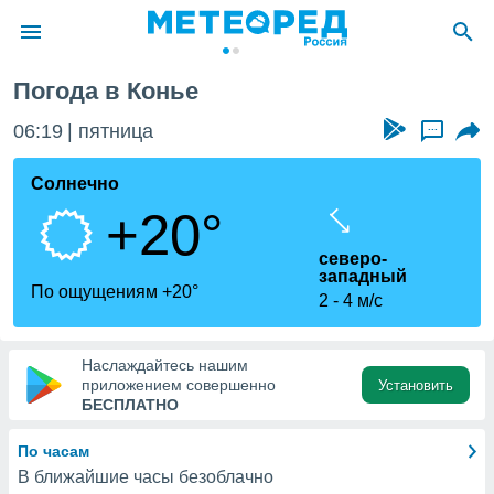
Погода в Конье
ие о
циальности
06:19
пятница
...
oda.com
)
Солнечно
+20°
алами,
тировать
северо-
ество
западный
яемой
По ощущениям +20°
2
4 м/с
. Вы можете
ступ к этому
используя
едующих
Наслаждайтесь нашим
приложением совершенно
Установить
БЕСПЛАТНО
файлы
олучить
По часам
й доступ
В ближайшие часы безоблачно