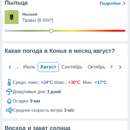
с помощью
Пыльца
Подробно
или
данных из
Низкий
чников,
Травы (8 #/m³)
и
вование
ие
х данных
Какая погода в Конья в месяц
август
?
контента.
ные
и
й
Июнь
Июль
Август
Сентябрь
Октябрь
Ноябрь
ция
м
я
Средн. темп.:
+24°C
Макс.:
+30°C
Мин:
+17°C
Дождливые дни:
3
дней
рованная
нтент,
Осадки:
9 мм
е
сти рекламы
Средняя скорость ветра:
3 м/с
ие сведения
и и
Восход и закат солнца