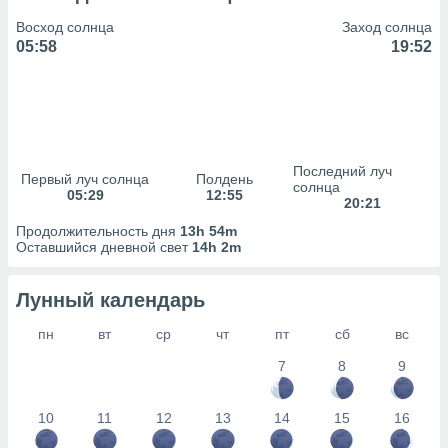
сервисов.
Восход солнца
Заход солнца
 наших 1199
05:58
19:52
неров
Последний луч
Первый луч солнца
Полдень
солнца
05:29
12:55
20:21
Продолжительность дня
13h 54m
Оставшийся дневной свет
14h 2m
Лунный календарь
пн
вт
ср
чт
пт
сб
вс
7
8
9
10
11
12
13
14
15
16