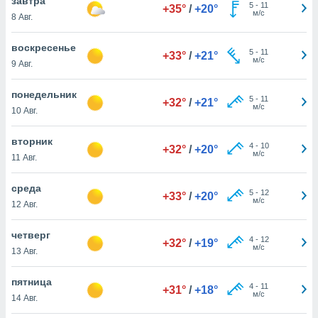
завтра
 и
5
-
11
+35°
/
+20°
м/с
8 Авг.
ть действия
я на веб-
же
воскресенье
5
-
11
+33°
/
+21°
пределенный
м/с
9 Авг.
обы
вам рекламу
понедельник
зированный
5
-
11
+32°
/
+21°
м/с
10 Авг.
го основе.
айти
ьную
вторник
4
-
10
+32°
/
+20°
 в нашей
м/с
11 Авг.
йлов cookie
ремя
среда
5
-
12
гласие,
+33°
/
+20°
м/с
12 Авг.
опку
спользования
 cookie
четверг
4
-
12
+32°
/
+19°
нную в
м/с
13 Авг.
и нашего
пятница
4
-
11
+31°
/
+18°
м/с
14 Авг.
ОГО ВЫ