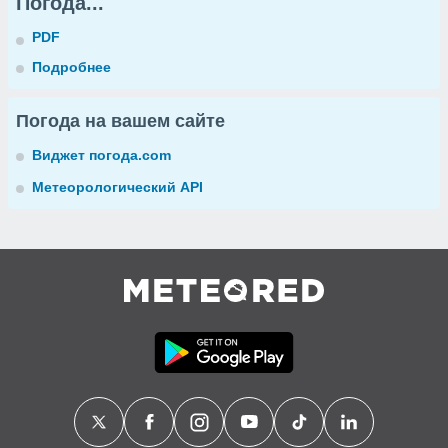
Погода...
PDF
Подробнее
Погода на вашем сайте
Виджет погода.com
Метеорологический API