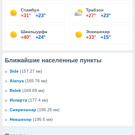
Стамбул
Трабзон
+31°
+23°
+27°
+23°
Шанлыурфа
Эскишехир
+40°
+24°
+33°
+15°
Ближайшие населенные пункты
Side
(157.27 км)
Alanya
(165.76 км)
Belek
(169.69 км)
Испарта
(177.4 км)
Сиврихисар
(195.25 км)
Невшехир
(195.5 км)