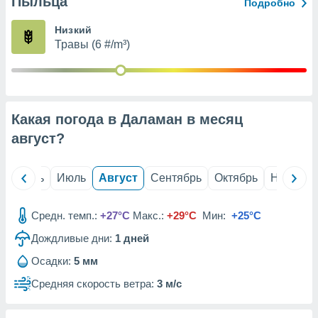
Пыльца
с помощью
Подробно
или
данных из
Низкий
чников,
Травы (6 #/m³)
и
вование
ие
х данных
Какая погода в Даламан в месяц
контента.
август
?
ные
и
ция
й
Июнь
Июль
Август
Сентябрь
Октябрь
Ноябрь
м
я
Средн. темп.:
+27°C
Макс.:
+29°C
Мин:
+25°C
рованная
Дождливые дни:
1
дней
нтент,
е
Осадки:
5 мм
сти рекламы
Средняя скорость ветра:
3 м/с
ие сведения
и и