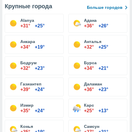
Крупные города
Больше городов
Alanya
Адана
+31°
+25°
+36°
+26°
Анкара
Анталья
+34°
+19°
+32°
+25°
Бодрум
Бурса
+32°
+23°
+34°
+21°
Газиантеп
Даламан
+39°
+24°
+36°
+23°
Измир
Карс
+35°
+24°
+25°
+13°
Конья
Самсун
+35°
+19°
+27°
+21°