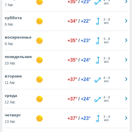
+35°
/
+23°
 и
м/с
7 Авг.
ть действия
я на веб-
суббота
же
3
-
8
+34°
/
+22°
м/с
пределенный
8 Авг.
обы
вам рекламу
воскресенье
3
-
8
+35°
/
+23°
зированный
м/с
9 Авг.
го основе.
айти
понедельник
ьную
3
-
9
+35°
/
+24°
м/с
10 Авг.
 в нашей
йлов cookie
ремя
вторник
4
-
9
+37°
/
+24°
гласие,
м/с
11 Авг.
опку
спользования
среда
 cookie
3
-
9
+37°
/
+24°
м/с
12 Авг.
нную в
и нашего
четверг
3
-
9
+37°
/
+23°
м/с
13 Авг.
ОГО ВЫ