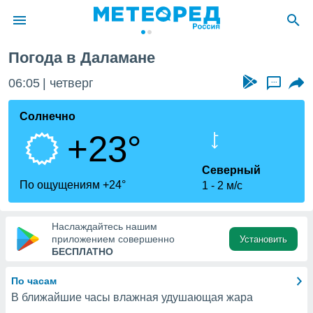
Погода в Даламане
ие о
циальности
06:05
четверг
...
oda.com
)
Солнечно
+23°
алами,
тировать
ество
Северный
яемой
По ощущениям +24°
1
2 м/с
. Вы можете
ступ к этому
используя
Наслаждайтесь нашим
едующих
приложением совершенно
Установить
БЕСПЛАТНО
файлы
По часам
олучить
В ближайшие часы влажная удушающая жара
й доступ