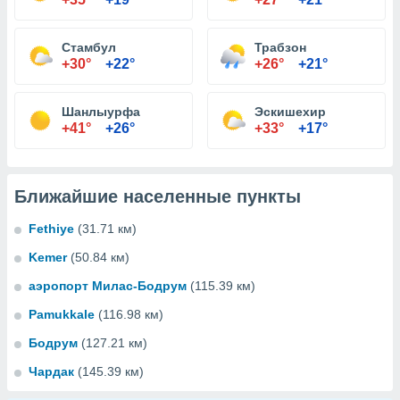
Стамбул
Трабзон
+30°
+22°
+26°
+21°
Шанлыурфа
Эскишехир
+41°
+26°
+33°
+17°
Ближайшие населенные пункты
Fethiye
(31.71 км)
Kemer
(50.84 км)
аэропорт Милас-Бодрум
(115.39 км)
Pamukkale
(116.98 км)
Бодрум
(127.21 км)
Чардак
(145.39 км)