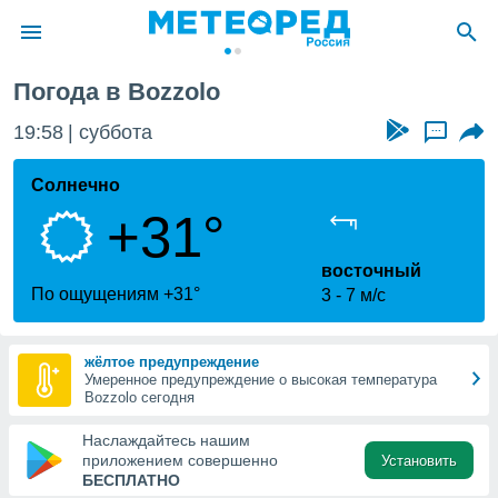
Погода в Bozzolo
ие о
циальности
19:58
суббота
...
oda.com
)
Солнечно
+31°
алами,
тировать
ество
восточный
яемой
По ощущениям +31°
3
7 м/с
. Вы можете
ступ к этому
используя
жёлтое предупреждение
едующих
Умеренное предупреждение о высокая температура
Bozzolo сегодня
файлы
Наслаждайтесь нашим
олучить
приложением совершенно
Установить
й доступ
БЕСПЛАТНО