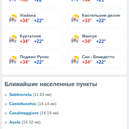
Viadana
Кастильоне-делле-Stiv
+34°
+22°
+33°
+22°
Куртатоня
Мантуя
+34°
+22°
+34°
+22°
Поджио Руско
Сан - Бенедетто
+34°
+22°
+34°
+22°
Ближайшие населенные пункты
Sabbioneta
(11.63 км)
Castellucchio
(14.14 км)
Casalmaggiore
(14.19 км)
Asola
(14.32 км)