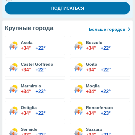
Крупные города
Больше городов
Asola
Bozzolo
+34°
+22°
+34°
+22°
Castel Goffredo
Goito
+34°
+22°
+34°
+22°
Marmirolo
Moglia
+34°
+23°
+34°
+22°
Ostiglia
Roncoferraro
+34°
+22°
+34°
+23°
Sermide
Suzzara
+33°
+22°
+34°
+21°