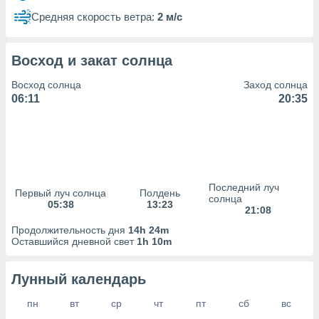
сервисов.
Средняя скорость ветра:
2 м/с
 наших 1199
неров
Восход и закат солнца
Восход солнца
Заход солнца
06:11
20:35
Последний луч
Первый луч солнца
Полдень
солнца
05:38
13:23
21:08
Продолжительность дня
14h 24m
Оставшийся дневной свет
1h 10m
Лунный календарь
пн
вт
ср
чт
пт
сб
вс