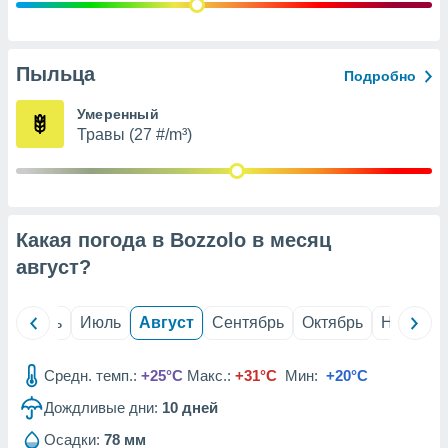
с помощью
или
данных из
чников,
Пыльца
Подробно
и
вование
Умеренный
Травы (27 #/m³)
ие
х данных
контента.
ные
и
Какая погода в Bozzolo в месяц
ция
м
август
?
я
рованная
й
Июнь
Июль
Август
Сентябрь
Октябрь
Ноябрь
нтент,
е
сти рекламы
Средн. темп.:
+25°C
Макс.:
+31°C
Мин:
+20°C
Дождливые дни:
10
дней
ие сведения
и и
Осадки:
78 мм