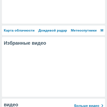
Карта облачности
Дождевой радар
Метеоспутники
Мо
Избранные видео
видео
Больше видео