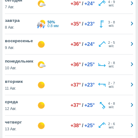
 и
4
-
9
+36°
/
+24°
м/с
7 Авг.
ть действия
я на веб-
же
завтра
50%
3
-
8
+35°
/
+23°
пределенный
0.8 мм
м/с
8 Авг.
обы
вам рекламу
воскресенье
2
-
5
зированный
+36°
/
+24°
м/с
9 Авг.
го основе.
айти
ьную
понедельник
2
-
8
+36°
/
+25°
 в нашей
м/с
10 Авг.
йлов cookie
ремя
вторник
2
-
7
гласие,
+37°
/
+23°
м/с
11 Авг.
опку
спользования
среда
 cookie
4
-
8
+37°
/
+25°
м/с
нную в
12 Авг.
и нашего
четверг
2
-
6
+38°
/
+25°
м/с
13 Авг.
ОГО ВЫ