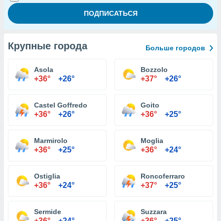
Крупные города
Больше городов
Asola
Bozzolo
+36°
+26°
+37°
+26°
Castel Goffredo
Goito
+36°
+26°
+36°
+25°
Marmirolo
Moglia
+36°
+25°
+36°
+24°
Ostiglia
Roncoferraro
+36°
+24°
+37°
+25°
Sermide
Suzzara
+36°
+24°
+36°
+25°