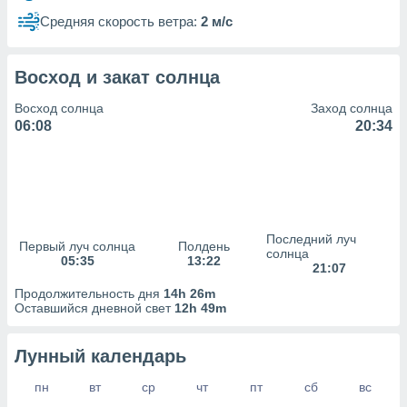
сервисов.
Средняя скорость ветра:
2 м/с
 наших 1199
неров
Восход и закат солнца
Восход солнца
Заход солнца
06:08
20:34
Последний луч
Первый луч солнца
Полдень
солнца
05:35
13:22
21:07
Продолжительность дня
14h 26m
Оставшийся дневной свет
12h 49m
Лунный календарь
пн
вт
ср
чт
пт
сб
вс