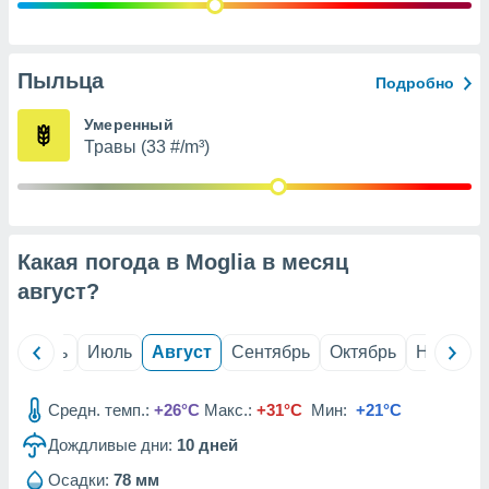
с помощью
или
данных из
чников,
Пыльца
Подробно
и
вование
Умеренный
Травы (33 #/m³)
ие
х данных
контента.
ные
и
Какая погода в Moglia в месяц
ция
м
август
?
я
рованная
й
Июнь
Июль
Август
Сентябрь
Октябрь
Ноябрь
нтент,
е
сти рекламы
Средн. темп.:
+26°C
Макс.:
+31°C
Мин:
+21°C
Дождливые дни:
10
дней
ие сведения
и и
Осадки:
78 мм