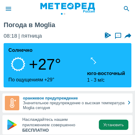
Погода в Moglia
ие о
циальности
08:18
пятница
...
oda.com
)
Солнечно
+27°
алами,
тировать
ество
юго-восточный
яемой
По ощущениям +29°
1
3 м/с
. Вы можете
ступ к этому
используя
оранжевое предупреждение
едующих
Значительное предупреждение о высокая температура
Moglia сегодня
файлы
Наслаждайтесь нашим
олучить
приложением совершенно
Установить
й доступ
БЕСПЛАТНО