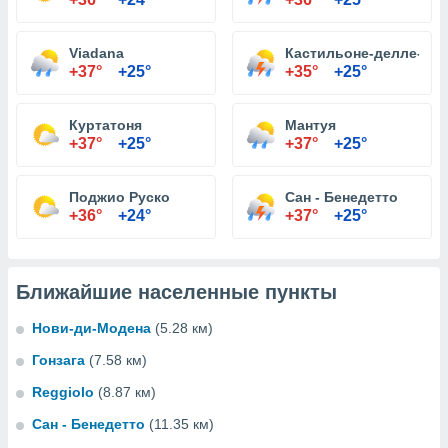
Viadana
Кастильоне-делле-Stiv
+37°
+25°
+35°
+25°
Куртатоня
Мантуя
+37°
+25°
+37°
+25°
Поджио Руско
Сан - Бенедетто
+36°
+24°
+37°
+25°
Ближайшие населенные пункты
Нови-ди-Модена
(5.28 км)
Гонзага
(7.58 км)
Reggiolo
(8.87 км)
Сан - Бенедетто
(11.35 км)