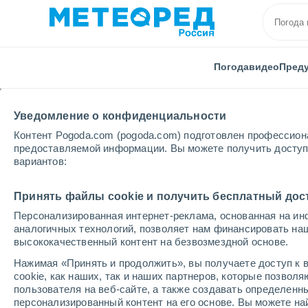
Погода
видео
Пред
Уведомление о конфиденциальности
Контент Pogoda.com (pogoda.com) подготовлен профессион
предоставляемой информации. Вы можете получить доступ 
вариантов:
Главная
Италия
Провинция Мантуи
Куртатон
Принять файлы cookie и получить бесплатный дос
Персонализированная интернет-реклама, основанная на ин
Погода в Куртатоне
аналогичных технологий, позволяет нам финансировать на
высококачественный контент на безвозмездной основе.
19:12
пятница
Нажимая «Принять и продолжить», вы получаете доступ к в
cookie, как наших, так и наших партнеров, которые позвол
пользователя на веб-сайте, а также создавать определенн
Облачно и ясно
персонализированный контент на его основе. Вы можете 