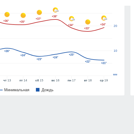
30
+38°
+37°
+36°
+35°
+34°
+34°
20
+33°
10
+26°
+25°
+24°
+24°
+23°
+22°
+21°
мм
чт
13
пт
14
сб
15
вс
16
пн
17
вт
18
ср
19
Минимальная
Дождь