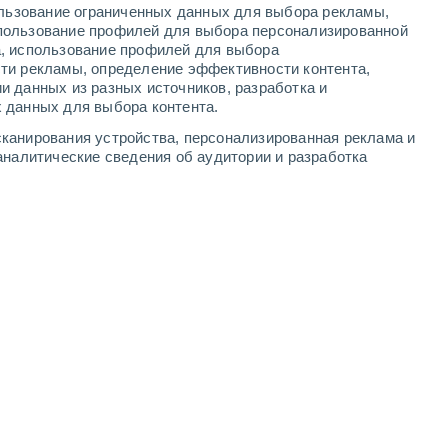
ользование ограниченных данных для выбора рекламы,
2
-
6
м/с
3
-
6
м/с
4
-
9
м/с
3
-
9
м/с
пользование профилей для выбора персонализированной
а, использование профилей для выбора
ти рекламы, определение эффективности контента,
ста
и данных из разных источников, разработка и
 данных для выбора контента.
восточный
3 Средний
канирования устройства, персонализированная реклама и
1
-
4 м/с
FPS:
6-10
аналитические сведения об аудитории и разработка
Северо-восточный
1 Низкий
1
-
4 м/с
FPS:
нет
Северо-восточный
0 Низкий
1
-
4 м/с
FPS:
нет
восточный
0 Низкий
1
-
3 м/с
FPS:
нет
Северо-восточный
0 Низкий
3
-
4 м/с
FPS:
нет