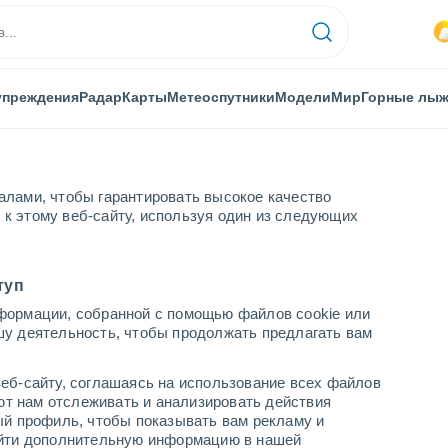
упреждения
Радар
Карты
Метеоспутники
Модели
Мир
Горные лы
алами, чтобы гарантировать высокое качество
к этому веб-сайту, используя один из следующих
я
туп
формации, собранной с помощью файлов cookie или
шу деятельность, чтобы продолжать предлагать вам
...
еб-сайту, соглашаясь на использование всех файлов
яют нам отслеживать и анализировать действия
По часам
ый профиль, чтобы показывать вам рекламу и
В ближайшие часы вероятность
найти дополнительную информацию в нашей
грозы