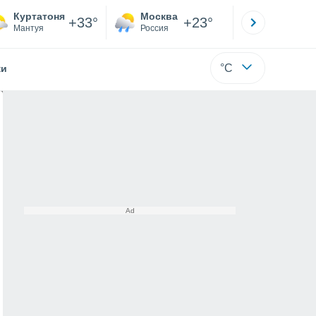
Куртатоня
Москва
Санкт-
+33°
+23°
Мантуя
Россия
Са
°C
жи