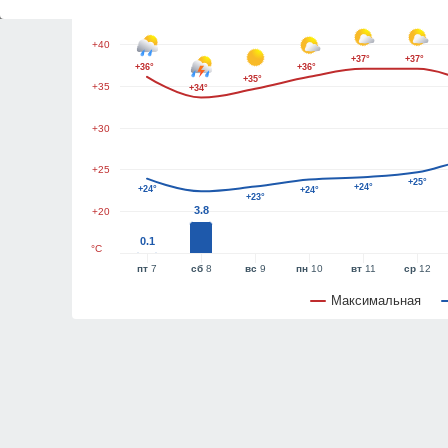
+45
+40
+37°
+37°
+36°
+36°
+35°
+35
+34°
+30
+25
+25°
+24°
+24°
+24°
+23°
3.8
+20
0.1
°C
пт
7
сб
8
вс
9
пн
10
вт
11
ср
12
Максимальная