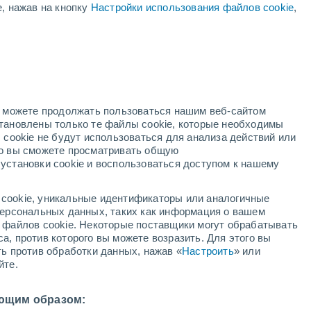
е, нажав на кнопку
Настройки использования файлов cookie
,
оранжевое
предупреждение
Значительное предупреждение о
высокая температура Куртатоня
сегодня
ый
но можете продолжать пользоваться нашим веб-сайтом
становлены только те файлы cookie, которые необходимы
адар
Метеоспутники
Модели
 cookie не будут использоваться для анализа действий или
ко вы сможете просматривать общую
установки cookie и воспользоваться доступом к нашему
недельник
вторник
среда
четверг
cookie, уникальные идентификаторы или аналогичные
10 Авг.
11 Авг.
12 Авг.
13 Авг.
 персональных данных, таких как информация о вашем
ы файлов cookie. Некоторые поставщики могут обрабатывать
а, против которого вы можете возразить. Для этого вы
ть против обработки данных, нажав «
Настроить
» или
йте.
36°
/
+24°
+37°
/
+24°
+37°
/
+25°
+36°
/
+26°
ющим образом: