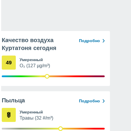
Качество воздуха
Подробно
Куртатоня сегодня
Умеренный
49
O₃ (127 µg/m³)
Пыльца
Подробно
Умеренный
Травы (32 #/m³)