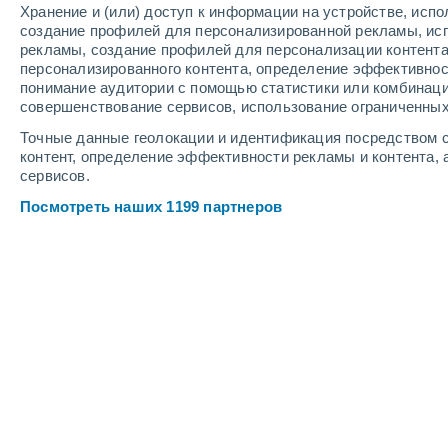
Хранение и (или) доступ к информации на устройстве, исп
4
-
9
м/с
2
-
5
м/с
6
-
11
м/с
создание профилей для персонализированной рекламы, ис
рекламы, создание профилей для персонализации контент
персонализированного контента, определение эффективнос
Погода в Куртатоне cегодня
, 7 авгу
понимание аудитории с помощью статистики или комбинаци
совершенствование сервисов, использование ограниченных
Облачно и ясно
+36°
17:00
Точные данные геолокации и идентификация посредством с
Ощущаемая т.
+35°
контент, определение эффективности рекламы и контента, 
сервисов.
Солнечно
+35°
18:00
Посмотреть наших 1199 партнеров
Ощущаемая т.
+35°
Облачно и ясно
+35°
19:00
Ощущаемая т.
+34°
Облачно и ясно
+33°
20:00
Ощущаемая т.
+33°
Облачно и ясно
+31°
21:00
Ощущаемая т.
+32°