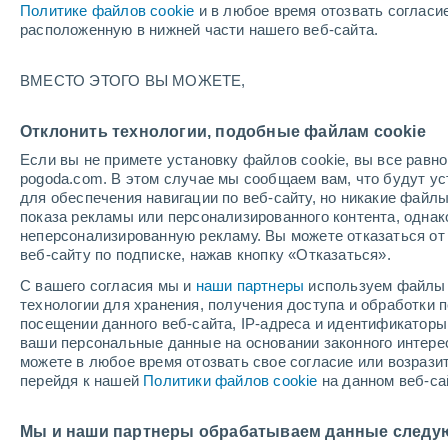
Политике файлов cookie
и в любое время отозвать согласи
+35°
расположенную в нижней части нашего веб-сайта.
Северо-
ВМЕСТО ЭТОГО ВЫ МОЖЕТЕ,
восточн
По ощущениям +34°
1
-
4 м/с
Отклонить технологии, подобные файлам cookie
Если вы не примете установку файлов cookie, вы все рав
pogoda.com. В этом случае мы сообщаем вам, что будут у
Погода на 1 – 7 дней
Карта дождей
Дождевой р
для обеспечения навигации по веб-сайту, но никакие файлы
показа рекламы или персонализированного контента, одна
неперсонализированную рекламу. Вы можете отказаться от 
веб-сайту по подписке, нажав кнопку «Отказаться».
завтра
воскресенье
по
cегодня
С вашего согласия мы и
наши партнеры
используем файлы 
8 Авг.
9 Авг.
7 Авг.
технологии для хранения, получения доступа и обработки
посещении данного веб-сайта, IP-адреса и идентификатор
ваши персональные данные на основании законного интерес
можете в любое время отозвать свое согласие или возрази
70%
50%
перейдя к нашей
Политики файлов cookie
на данном веб-са
3.8 мм
0.1 мм
+34°
/
+22°
+35°
/
+23°
+
+36°
/
+24°
Мы и наши партнеры обрабатываем данные следу