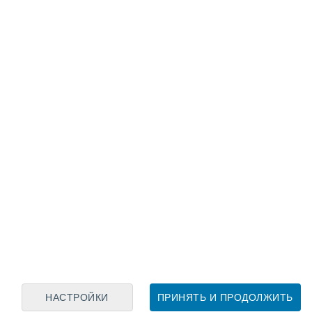
Лунный календарь
пн
вт
ср
чт
пт
сб
вс
7
8
9
10
11
12
13
14
15
16
17
18
19
20
НАСТРОЙКИ
ПРИНЯТЬ И ПРОДОЛЖИТЬ