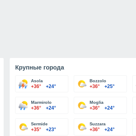
Крупные города
Asola
Bozzolo
+36°
+24°
+36°
+25°
Marmirolo
Moglia
+36°
+24°
+36°
+24°
Sermide
Suzzara
+35°
+23°
+36°
+24°