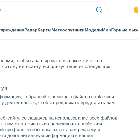
упреждения
Радар
Карты
Метеоспутники
Модели
Мир
Горные лы
алами, чтобы гарантировать высокое качество
к этому веб-сайту, используя один из следующих
ида
La Cabrera
туп
формации, собранной с помощью файлов cookie или
шу деятельность, чтобы продолжать предлагать вам
...
еб-сайту, соглашаясь на использование всех файлов
яют нам отслеживать и анализировать действия
По часам
ый профиль, чтобы показывать вам рекламу и
В ближайшие часы безоблачно
найти дополнительную информацию в нашей