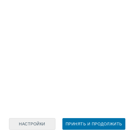
Лунный календарь
пн
вт
ср
чт
пт
сб
вс
8
9
10
11
12
13
14
15
16
17
18
19
20
21
НАСТРОЙКИ
ПРИНЯТЬ И ПРОДОЛЖИТЬ