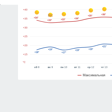
+45
+40
+36°
+35°
+34°
+35
+34°
+33°
+33°
+30
+25
+20
+21°
+19°
+19°
+19°
+18°
+17°
+15
°C
сб
8
вс
9
пн
10
вт
11
ср
12
чт
13
Максимальная