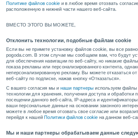
Политике файлов cookie
и в любое время отозвать согласи
+34°
расположенную в нижней части нашего веб-сайта.
ВМЕСТО ЭТОГО ВЫ МОЖЕТЕ,
юго-запа
По ощущениям +31°
5
-
11 м/с
Отклонить технологии, подобные файлам cookie
Если вы не примете установку файлов cookie, вы все рав
pogoda.com. В этом случае мы сообщаем вам, что будут у
Погода на 1 – 7 дней
Карта температур
Дождево
для обеспечения навигации по веб-сайту, но никакие файлы
показа рекламы или персонализированного контента, одна
неперсонализированную рекламу. Вы можете отказаться от 
веб-сайту по подписке, нажав кнопку «Отказаться».
завтра
понедельник
cегодня
С вашего согласия мы и
наши партнеры
используем файлы 
9 Авг.
10 Авг.
8 Авг.
технологии для хранения, получения доступа и обработки
посещении данного веб-сайта, IP-адреса и идентификатор
ваши персональные данные на основании законного интерес
можете в любое время отозвать свое согласие или возрази
перейдя к нашей
Политики файлов cookie
на данном веб-са
+33°
/
+19°
+33°
/
+17°
+
+34°
/
+18°
Мы и наши партнеры обрабатываем данные следу