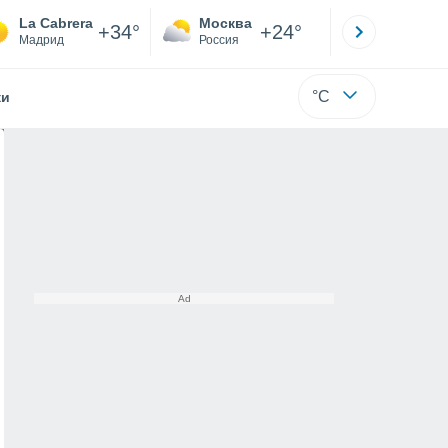
La Cabrera
Москва
Санкт-
+34°
+24°
Мадрид
Россия
Са
°C
жи