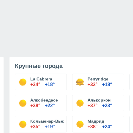
Крупные города
La Cabrera
Perryridge
+34°
+18°
+32°
+18°
Алкобендасе
Алькоркон
+38°
+22°
+37°
+23°
Кольменар-Вьехо
Мадрид
+35°
+19°
+38°
+24°