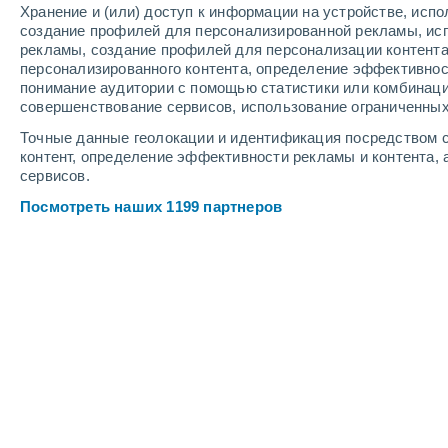
Хранение и (или) доступ к информации на устройстве, исп
7
-
15
м/с
4
-
11
м/с
5
-
12
м/с
создание профилей для персонализированной рекламы, ис
рекламы, создание профилей для персонализации контент
персонализированного контента, определение эффективнос
Погода в La Cabrera cегодня
, 8 авгу
понимание аудитории с помощью статистики или комбинаци
совершенствование сервисов, использование ограниченных
Солнечно
+34°
17:00
Точные данные геолокации и идентификация посредством с
Ощущаемая т.
+31
контент, определение эффективности рекламы и контента, 
сервисов.
Солнечно
+33°
18:00
Посмотреть наших 1199 партнеров
Ощущаемая т.
+31
Солнечно
+32°
19:00
Ощущаемая т.
+30
Солнечно
+32°
20:00
Ощущаемая т.
+29
Солнечно
+29°
21:00
Ощущаемая т.
+28