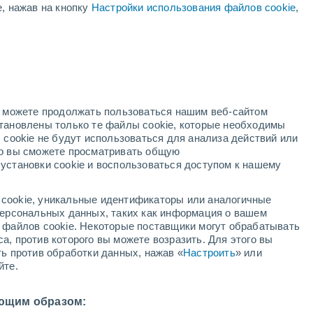
е, нажав на кнопку
Настройки использования файлов cookie
,
жёлтое предупреждение
Умеренное предупреждение о
высокая температура La Cabrera
сегодня
дный
но можете продолжать пользоваться нашим веб-сайтом
становлены только те файлы cookie, которые необходимы
й радар
Метеоспутники
Модели
 cookie не будут использоваться для анализа действий или
ко вы сможете просматривать общую
установки cookie и воспользоваться доступом к нашему
вторник
среда
четверг
пятница
cookie, уникальные идентификаторы или аналогичные
11 Авг.
12 Авг.
13 Авг.
14 Авг.
 персональных данных, таких как информация о вашем
ы файлов cookie. Некоторые поставщики могут обрабатывать
а, против которого вы можете возразить. Для этого вы
ть против обработки данных, нажав «
Настроить
» или
йте.
34°
/
+19°
+35°
/
+19°
+36°
/
+21°
+35°
/
+20°
ющим образом: