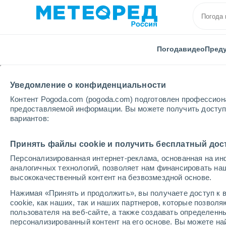
Погода
видео
Пред
Уведомление о конфиденциальности
Контент Pogoda.com (pogoda.com) подготовлен профессион
предоставляемой информации. Вы можете получить доступ 
вариантов:
Главная
Испания
Автономное сообщество Мадр
Принять файлы cookie и получить бесплатный дос
Персонализированная интернет-реклама, основанная на ин
Погода в La Cabrera
аналогичных технологий, позволяет нам финансировать на
высококачественный контент на безвозмездной основе.
16:46
суббота
Нажимая «Принять и продолжить», вы получаете доступ к в
cookie, как наших, так и наших партнеров, которые позвол
пользователя на веб-сайте, а также создавать определенн
Солнечно
персонализированный контент на его основе. Вы можете 