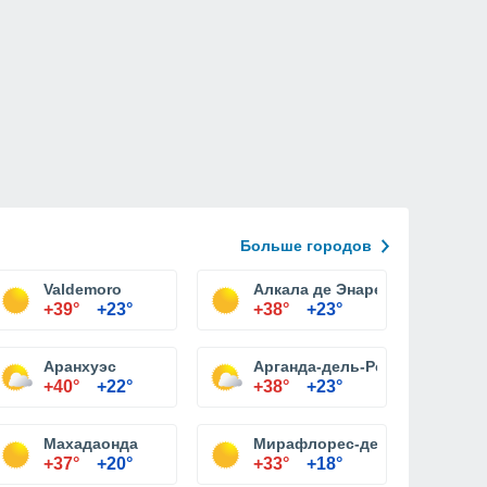
Больше городов
Valdemoro
Алкала де Энарес
+39°
+23°
+38°
+23°
Аранхуэс
Арганда-дель-Рей
+40°
+22°
+38°
+23°
Махадаонда
Мирафлорес-де-ла-Сьерра
+37°
+20°
+33°
+18°