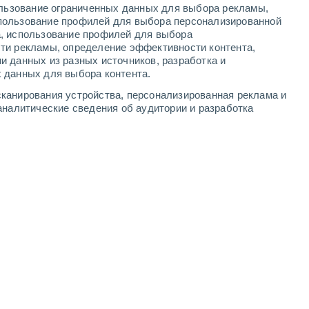
ользование ограниченных данных для выбора рекламы,
4
-
10
м/с
3
-
9
м/с
3
-
9
м/с
4
-
10
м/с
пользование профилей для выбора персонализированной
а, использование профилей для выбора
ти рекламы, определение эффективности контента,
ста
и данных из разных источников, разработка и
 данных для выбора контента.
юго-западный
5 Средний
канирования устройства, персонализированная реклама и
°
5
-
11 м/с
FPS:
6-10
аналитические сведения об аудитории и разработка
юго-западный
3 Средний
°
5
-
12 м/с
FPS:
6-10
юго-западный
1 Низкий
°
4
-
11 м/с
FPS:
нет
юго-западный
0 Низкий
°
4
-
10 м/с
FPS:
нет
юго-западный
0 Низкий
°
3
-
9 м/с
FPS:
нет