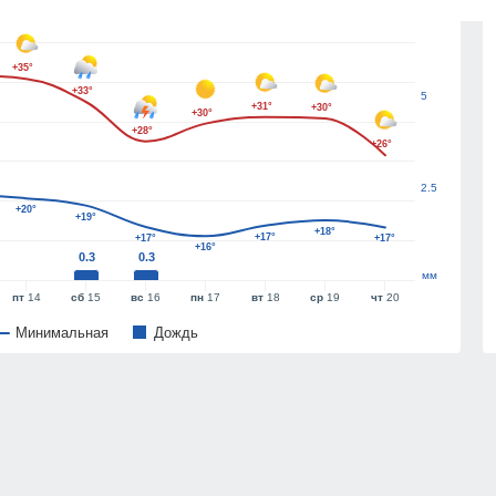
7.5
+35°
+33°
5
+31°
+30°
+30°
+28°
+26°
2.5
+20°
+19°
+18°
+17°
+17°
+17°
+16°
0.3
0.3
мм
пт
14
сб
15
вс
16
пн
17
вт
18
ср
19
чт
20
Минимальная
Дождь