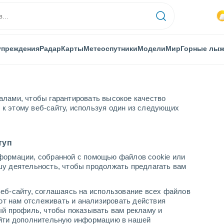
упреждения
Радар
Карты
Метеоспутники
Модели
Мир
Горные лы
алами, чтобы гарантировать высокое качество
к этому веб-сайту, используя один из следующих
ида
Мирафлорес-де-ла-Сьерра
туп
формации, собранной с помощью файлов cookie или
-де-ла-Сьерре
шу деятельность, чтобы продолжать предлагать вам
...
еб-сайту, соглашаясь на использование всех файлов
яют нам отслеживать и анализировать действия
По часам
ый профиль, чтобы показывать вам рекламу и
В ближайшие часы переменная
найти дополнительную информацию в нашей
облачность