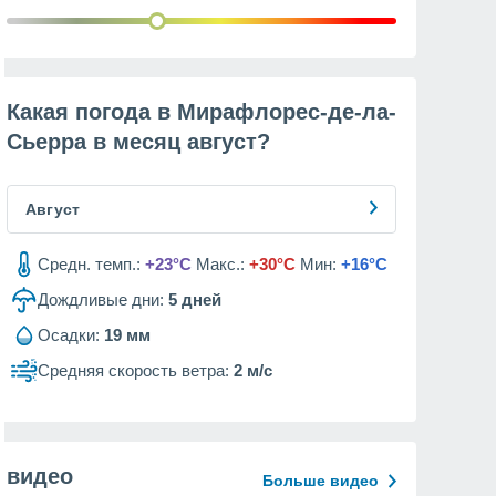
Какая погода в Мирафлорес-де-ла-
Сьерра в месяц
август
?
Август
Средн. темп.:
+23°C
Макс.:
+30°C
Мин:
+16°C
Дождливые дни:
5
дней
Осадки:
19 мм
Средняя скорость ветра:
2 м/с
видео
Больше видео