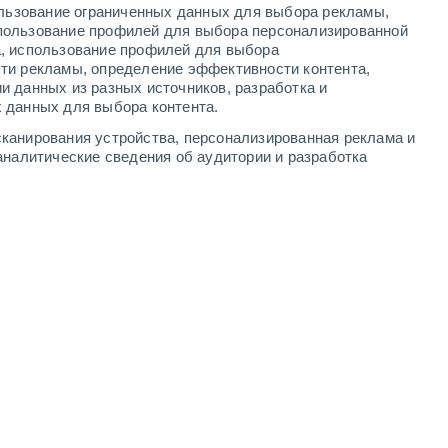
ользование ограниченных данных для выбора рекламы,
4
-
11
м/с
3
-
10
м/с
3
-
10
м/с
4
-
13
м/с
пользование профилей для выбора персонализированной
а, использование профилей для выбора
ти рекламы, определение эффективности контента,
е cегодня
, 8 августа
и данных из разных источников, разработка и
 данных для выбора контента.
юго-западный
5 Средний
канирования устройства, персонализированная реклама и
°
5
-
13 м/с
FPS:
6-10
аналитические сведения об аудитории и разработка
юго-западный
3 Средний
°
5
-
13 м/с
FPS:
6-10
юго-западный
1 Низкий
°
5
-
13 м/с
FPS:
нет
юго-западный
0 Низкий
°
4
-
13 м/с
FPS:
нет
юго-западный
0 Низкий
°
3
-
11 м/с
FPS:
нет