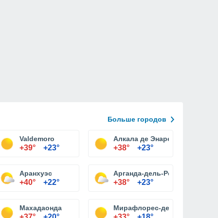
Больше городов
Valdemoro
Алкала де Энарес
+39°
+23°
+38°
+23°
Аранхуэс
Арганда-дель-Рей
+40°
+22°
+38°
+23°
Махадаонда
Мирафлорес-де-ла-Сьерра
+37°
+20°
+33°
+18°