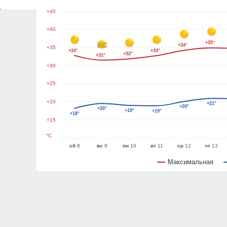
+45
+40
+35°
+34°
+35
+33°
+33°
+32°
+31°
+30
+25
+20
+21°
+20°
+20°
+19°
+19°
+18°
+15
°C
сб
8
вс
9
пн
10
вт
11
ср
12
чт
13
Максимальная