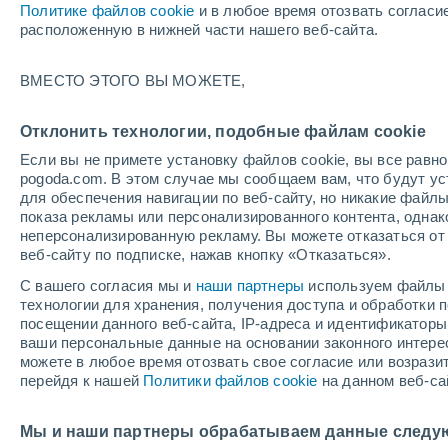
Политике файлов cookie
и в любое время отозвать согласи
+32°
расположенную в нижней части нашего веб-сайта.
ВМЕСТО ЭТОГО ВЫ МОЖЕТЕ,
юго-запа
По ощущениям +30°
5
-
13 м/с
Отклонить технологии, подобные файлам cookie
Если вы не примете установку файлов cookie, вы все рав
pogoda.com. В этом случае мы сообщаем вам, что будут у
Погода на 1 – 7 дней
Карта облачности
Дождево
для обеспечения навигации по веб-сайту, но никакие файлы
показа рекламы или персонализированного контента, одна
неперсонализированную рекламу. Вы можете отказаться от 
веб-сайту по подписке, нажав кнопку «Отказаться».
завтра
понедельник
cегодня
С вашего согласия мы и
наши партнеры
используем файлы 
9 Авг.
10 Авг.
8 Авг.
технологии для хранения, получения доступа и обработки
посещении данного веб-сайта, IP-адреса и идентификатор
ваши персональные данные на основании законного интерес
можете в любое время отозвать свое согласие или возрази
перейдя к нашей
Политики файлов cookie
на данном веб-са
+31°
/
+20°
+32°
/
+19°
+
+33°
/
+18°
Мы и наши партнеры обрабатываем данные следу