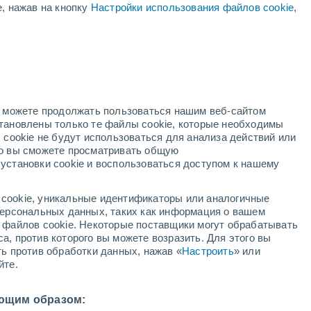
е, нажав на кнопку
Настройки использования файлов cookie
,
жёлтое предупреждение
Умеренное предупреждение о
высокая температура
Мирафлорес-де-ла-Сьерра
сегодня
дный
но можете продолжать пользоваться нашим веб-сайтом
становлены только те файлы cookie, которые необходимы
й радар
Метеоспутники
Модели
 cookie не будут использоваться для анализа действий или
ко вы сможете просматривать общую
установки cookie и воспользоваться доступом к нашему
вторник
среда
четверг
пятница
cookie, уникальные идентификаторы или аналогичные
11 Авг.
12 Авг.
13 Авг.
14 Авг.
 персональных данных, таких как информация о вашем
ы файлов cookie. Некоторые поставщики могут обрабатывать
а, против которого вы можете возразить. Для этого вы
ть против обработки данных, нажав «
Настроить
» или
30%
йте.
0.3 мм
33°
/
+19°
+34°
/
+20°
+35°
/
+21°
+35°
/
+21°
ющим образом: