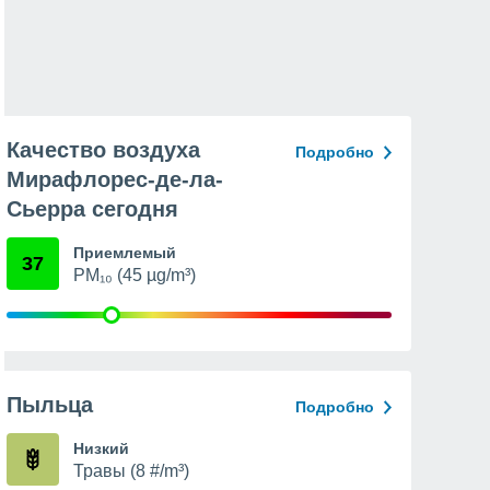
Качество воздуха
Подробно
Мирафлорес-де-ла-
Сьерра сегодня
Приемлемый
37
PM₁₀ (45 µg/m³)
Пыльца
Подробно
Низкий
Травы (8 #/m³)