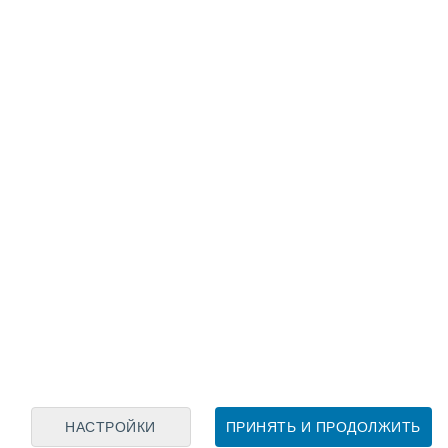
Лунный календарь
пн
вт
ср
чт
пт
сб
вс
8
9
10
11
12
13
14
15
16
17
18
19
20
21
НАСТРОЙКИ
ПРИНЯТЬ И ПРОДОЛЖИТЬ