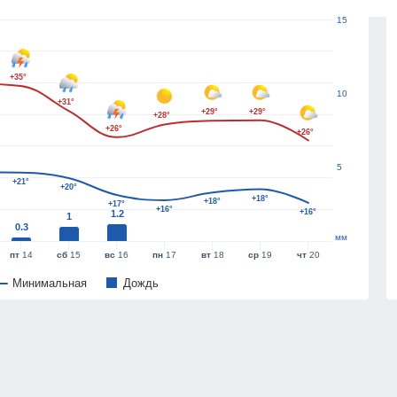
15
+35°
10
+31°
+29°
+29°
+28°
+26°
+26°
5
+21°
+20°
+18°
+18°
+17°
+16°
+16°
1.2
1
0.3
мм
пт
14
сб
15
вс
16
пн
17
вт
18
ср
19
чт
20
Минимальная
Дождь