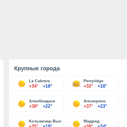
Крупные города
La Cabrera
Perryridge
+34°
+18°
+32°
+18°
Алкобендасе
Алькоркон
+38°
+22°
+37°
+23°
Кольменар-Вьехо
Мадрид
+35°
+19°
+38°
+24°