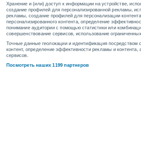
Хранение и (или) доступ к информации на устройстве, исп
6
-
16
м/с
5
-
13
м/с
5
-
13
м/с
создание профилей для персонализированной рекламы, ис
рекламы, создание профилей для персонализации контент
персонализированного контента, определение эффективнос
Погода в Мирафлорес-де-ла-Сьерр
понимание аудитории с помощью статистики или комбинаци
совершенствование сервисов, использование ограниченных
Облачно и ясно
+32°
17:00
Точные данные геолокации и идентификация посредством с
Ощущаемая т.
+30
контент, определение эффективности рекламы и контента, 
сервисов.
Облачно и ясно
+32°
18:00
Посмотреть наших 1199 партнеров
Ощущаемая т.
+30
Солнечно
+31°
19:00
Ощущаемая т.
+29
Облачно и ясно
+30°
20:00
Ощущаемая т.
+28
Солнечно
+28°
21:00
Ощущаемая т.
+27