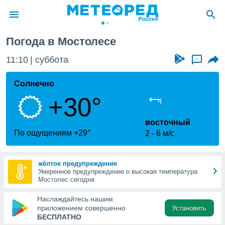
столес
Погода в Мостолесе
ие о
циальности
11:10
суббота
...
oda.com
)
Солнечно
+30°
алами,
тировать
ество
восточный
яемой
По ощущениям +29°
2
6 м/с
. Вы можете
ступ к этому
используя
жёлтое предупреждение
едующих
Умеренное предупреждение о высокая температура
Мостолес сегодня
файлы
Наслаждайтесь нашим
олучить
приложением совершенно
Установить
й доступ
БЕСПЛАТНО