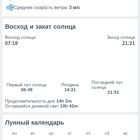
сервисов.
Средняя скорость ветра:
3 м/с
 наших 1199
неров
Восход и закат солнца
Восход солнца
Заход солнца
07:19
21:21
Последний луч
Первый луч солнца
Полдень
солнца
06:49
14:21
21:51
Продолжительность дня
14h 2m
Оставшийся дневной свет
10h 42m
Лунный календарь
пн
вт
ср
чт
пт
сб
вс