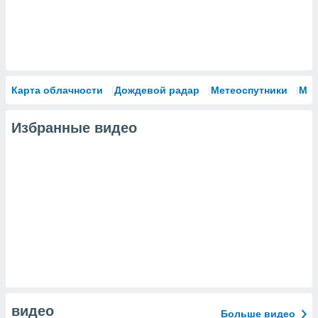
Карта облачности
Дождевой радар
Метеоспутники
Мо
Избранные видео
видео
Больше видео