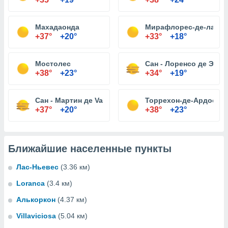
Махадаонда
Мирафлорес-де-ла-Сь
+37°
+20°
+33°
+18°
Мостолес
Сан - Лоренсо де Эль
+38°
+23°
+34°
+19°
Сан - Мартин де Valdeiglesias
Торрехон-де-Ардос
+37°
+20°
+38°
+23°
Ближайшие населенные пункты
Лас-Ньевес
(3.36 км)
Loranca
(3.4 км)
Алькоркон
(4.37 км)
Villaviciosa
(5.04 км)