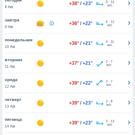
 и
5
-
12
+38°
/
+23°
м/с
8 Авг.
ть действия
я на веб-
же
завтра
5
-
12
+36°
/
+22°
пределенный
м/с
9 Авг.
обы
вам рекламу
понедельник
4
-
11
зированный
+36°
/
+21°
м/с
10 Авг.
го основе.
айти
ьную
вторник
2
-
7
+37°
/
+21°
 в нашей
м/с
11 Авг.
йлов cookie
ремя
среда
2
-
7
гласие,
+39°
/
+22°
м/с
12 Авг.
опку
спользования
четверг
 cookie
3
-
8
+39°
/
+23°
м/с
нную в
13 Авг.
и нашего
пятница
3
-
13
+39°
/
+23°
м/с
14 Авг.
ОГО ВЫ