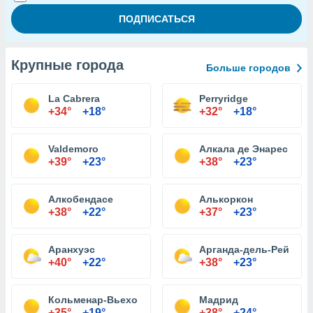
Крупные города
Больше городов
La Cabrera
Perryridge
+34°
+18°
+32°
+18°
Valdemoro
Алкала де Энарес
+39°
+23°
+38°
+23°
Алкобендасе
Алькоркон
+38°
+22°
+37°
+23°
Аранхуэс
Арганда-дель-Рей
+40°
+22°
+38°
+23°
Кольменар-Вьехо
Мадрид
+35°
+19°
+38°
+24°