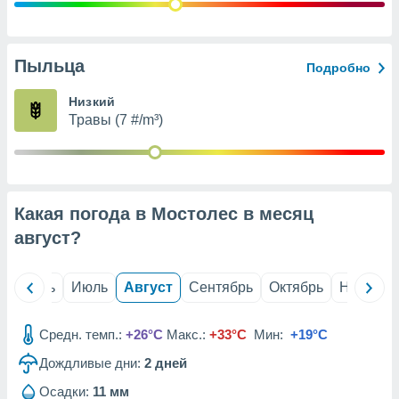
с помощью
или
данных из
чников,
Пыльца
Подробно
и
вование
Низкий
Травы (7 #/m³)
ие
х данных
контента.
ные
и
Какая погода в Мостолес в месяц
ция
м
август
?
я
рованная
й
Июнь
Июль
Август
Сентябрь
Октябрь
Ноябрь
нтент,
е
сти рекламы
Средн. темп.:
+26°C
Макс.:
+33°C
Мин:
+19°C
Дождливые дни:
2
дней
ие сведения
и и
Осадки:
11 мм