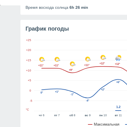
Продолжительность дня
10h 49m
Время восхода солнца
6h 26 min
График погоды
+25
+20
+15
+12°
+12°
+11°
+11°
+11°
+9°
+10
+5
+6°
+2°
0
+1°
0°
-1°
-5
-4°
1.2
°C
чт
6
пт
7
сб
8
вс
9
пн
10
вт
11
Максимальная