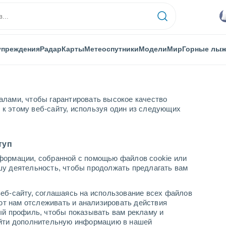
упреждения
Радар
Карты
Метеоспутники
Модели
Мир
Горные лы
алами, чтобы гарантировать высокое качество
к этому веб-сайту, используя один из следующих
туп
формации, собранной с помощью файлов cookie или
шу деятельность, чтобы продолжать предлагать вам
...
еб-сайту, соглашаясь на использование всех файлов
яют нам отслеживать и анализировать действия
По часам
ый профиль, чтобы показывать вам рекламу и
В ближайшие часы облачно
найти дополнительную информацию в нашей