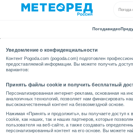
Погода
видео
Пред
Уведомление о конфиденциальности
Контент Pogoda.com (pogoda.com) подготовлен профессион
предоставляемой информации. Вы можете получить доступ 
вариантов:
Главная
Чили
Регион Кокимбо
Ребенок
Принять файлы cookie и получить бесплатный дос
Персонализированная интернет-реклама, основанная на ин
Погода в Ребенке
аналогичных технологий, позволяет нам финансировать на
высококачественный контент на безвозмездной основе.
00:32
четверг
Нажимая «Принять и продолжить», вы получаете доступ к в
cookie, как наших, так и наших партнеров, которые позвол
пользователя на веб-сайте, а также создавать определенн
Облачно и ясно
персонализированный контент на его основе. Вы можете 