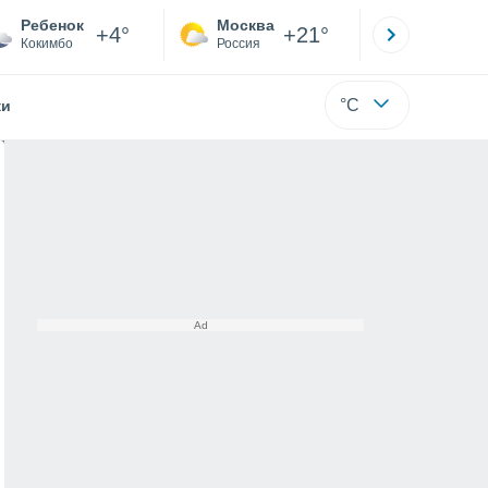
Ребенок
Москва
Санкт-
+4°
+21°
Кокимбо
Россия
Са
°C
жи