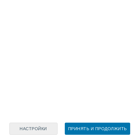
Лунный календарь
пн
вт
ср
чт
пт
сб
вс
6
7
8
9
10
11
12
13
14
15
16
17
18
19
НАСТРОЙКИ
ПРИНЯТЬ И ПРОДОЛЖИТЬ