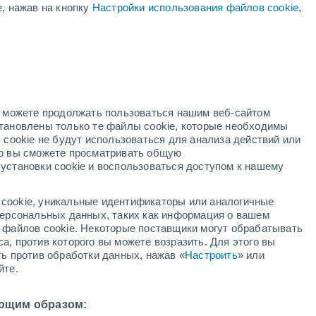
е, нажав на кнопку
Настройки использования файлов cookie
,
жёлтое предупреждение
Умеренное предупреждение о
ветер Ребенок сегодня
ая
ость:
но можете продолжать пользоваться нашим веб-сайтом
становлены только те файлы cookie, которые необходимы
й радар
Метеоспутники
Модели
 cookie не будут использоваться для анализа действий или
ко вы сможете просматривать общую
установки cookie и воспользоваться доступом к нашему
кресенье
понедельник
вторник
среда
cookie, уникальные идентификаторы или аналогичные
9 Авг.
10 Авг.
11 Авг.
12 Авг.
 персональных данных, таких как информация о вашем
ы файлов cookie. Некоторые поставщики могут обрабатывать
а, против которого вы можете возразить. Для этого вы
ть против обработки данных, нажав «
Настроить
» или
50%
60%
йте.
1.2 мм
11 мм
11°
/
-4°
+12°
/
+2°
+12°
/
+6°
+8°
/
0°
ющим образом: