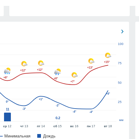
100
+15°
75
+13°
+12°
+12°
+8°
+8°
+7°
50
+4°
+1°
0°
25
-2°
11
-3°
-4°
-4°
0.2
мм
ср
12
чт
13
пт
14
сб
15
вс
16
пн
17
вт
18
Минимальная
Дождь