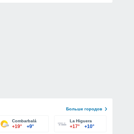
Больше городов
Combarbalá
La Higuera
+19°
+9°
+17°
+10°