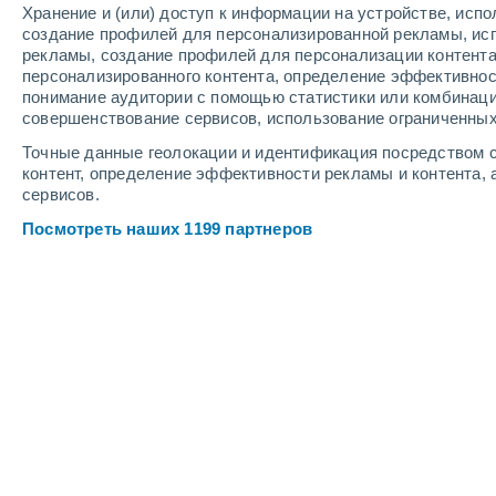
Хранение и (или) доступ к информации на устройстве, исп
1
-
10
м/с
1
-
9
м/с
1
1
-
9
м/с
создание профилей для персонализированной рекламы, ис
рекламы, создание профилей для персонализации контент
персонализированного контента, определение эффективнос
Погода в Ребенке cегодня
, 6 август
понимание аудитории с помощью статистики или комбинаци
совершенствование сервисов, использование ограниченных
Облачно и ясно
+4°
01:00
Точные данные геолокации и идентификация посредством с
Ощущаемая т.
+5°
контент, определение эффективности рекламы и контента, 
сервисов.
Облачно и ясно
+4°
02:00
Посмотреть наших 1199 партнеров
Ощущаемая т.
+4°
Облачно и ясно
+3°
03:00
Ощущаемая т.
+3°
Переменная обла
+1°
05:00
Ощущаемая т.
0°
Переменная обла
+2°
08:00
Ощущаемая т.
+1°