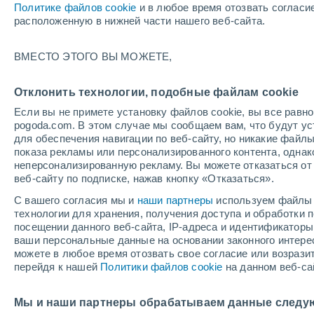
Политике файлов cookie
и в любое время отозвать согласи
+4°
расположенную в нижней части нашего веб-сайта.
Убывающ
ВМЕСТО ЭТОГО ВЫ МОЖЕТЕ,
Освещенн
По ощущениям +5°
44%
Отклонить технологии, подобные файлам cookie
Если вы не примете установку файлов cookie, вы все рав
pogoda.com. В этом случае мы сообщаем вам, что будут у
Погода на 1 – 7 дней
Карта облачности
Дождево
для обеспечения навигации по веб-сайту, но никакие файлы
показа рекламы или персонализированного контента, одна
неперсонализированную рекламу. Вы можете отказаться от 
веб-сайту по подписке, нажав кнопку «Отказаться».
завтра
суббота
вос
cегодня
С вашего согласия мы и
наши партнеры
используем файлы 
7 Авг.
8 Авг.
6 Авг.
технологии для хранения, получения доступа и обработки
посещении данного веб-сайта, IP-адреса и идентификатор
ваши персональные данные на основании законного интерес
можете в любое время отозвать свое согласие или возрази
перейдя к нашей
Политики файлов cookie
на данном веб-са
+11°
/
+1°
+9°
/
-1°
+
+11°
/
0°
Мы и наши партнеры обрабатываем данные следу