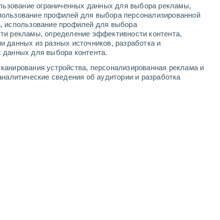
ользование ограниченных данных для выбора рекламы,
-
10
м/с
1
-
10
м/с
1
-
11
м/с
1
-
12
м/с
пользование профилей для выбора персонализированной
а, использование профилей для выбора
ти рекламы, определение эффективности контента,
а
и данных из разных источников, разработка и
 данных для выбора контента.
восточный
0 Низкий
канирования устройства, персонализированная реклама и
1
-
6 м/с
FPS:
нет
аналитические сведения об аудитории и разработка
Северо-восточный
0 Низкий
1
-
7 м/с
FPS:
нет
восточный
0 Низкий
1
-
7 м/с
FPS:
нет
чность
восточный
0 Низкий
1
-
6 м/с
FPS:
нет
чность
восточный
0 Низкий
1
-
7 м/с
FPS:
нет