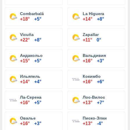
Combarbalá
La Higuera
+18°
+5°
+14°
+8°
Vicuña
Zapallar
+22°
+8°
+11°
0°
Андакольо
Вальдивия
+15°
+5°
+16°
+3°
Ильяпель
Кокимбо
+14°
+4°
+16°
+6°
Ла-Серена
Лос-Вилос
+16°
+5°
+13°
+7°
Овалье
Писко-Элки
+16°
+3°
+13°
-4°