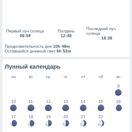
сервисов.
 наших 1199
неров
Последний луч
Первый луч солнца
Полдень
солнца
06:59
12:48
18:38
Продолжительность дня
10h 48m
Оставшийся дневной свет
6h 52m
Лунный календарь
пн
вт
ср
чт
пт
сб
вс
9
10
11
12
13
14
15
16
17
18
19
20
21
22