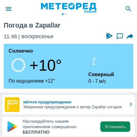
Погода в Zapallar
ие о
циальности
11:46
воскресенье
...
oda.com
)
Солнечно
+10°
алами,
тировать
ество
Северный
яемой
По ощущениям +12°
0
7 м/с
. Вы можете
ступ к этому
используя
едующих
жёлтое предупреждение
Умеренное предупреждение о ветер Zapallar сегодня
файлы
Наслаждайтесь нашим
олучить
приложением совершенно
Установить
й доступ
БЕСПЛАТНО