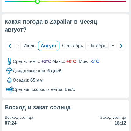
с помощью
или
данных из
чников,
Какая погода в Zapallar в месяц
и
вование
август
?
ие
х данных
й
Июнь
Июль
Август
Сентябрь
Октябрь
Ноябрь
контента.
ные
Средн. темп.:
+3°C
Макс.:
+8°C
Мин:
-3°C
и
Дождливые дни:
6
дней
ция
м
Осадки:
65 мм
я
Средняя скорость ветра:
1 м/с
рованная
нтент,
е
Восход и закат солнца
сти рекламы
Восход солнца
Заход солнца
ие сведения
07:24
18:12
и и