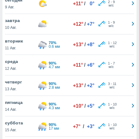
 и
2
-
9
+11°
/
0°
м/с
9 Авг.
ть действия
я на веб-
же
завтра
1
-
9
+12°
/
+7°
пределенный
м/с
10 Авг.
обы
вам рекламу
вторник
70%
1
-
12
зированный
+13°
/
+8°
0.6 мм
м/с
11 Авг.
го основе.
айти
ьную
среда
90%
1
-
7
+11°
/
+6°
 в нашей
4.7 мм
м/с
12 Авг.
йлов cookie
ремя
четверг
90%
3
-
11
гласие,
+13°
/
+2°
2.8 мм
м/с
13 Авг.
опку
спользования
пятница
 cookie
90%
1
-
10
+10°
/
+5°
4.3 мм
м/с
нную в
14 Авг.
и нашего
суббота
90%
1
-
10
+7°
/
+3°
17 мм
м/с
15 Авг.
ОГО ВЫ