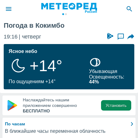
Погода в Кокимбо
ие о
циальности
19:16
четверг
...
oda.com
)
Ясное небо
+14°
алами,
тировать
Убывающая
ество
Освещенность:
яемой
По ощущениям +14°
44%
. Вы можете
ступ к этому
используя
Наслаждайтесь нашим
едующих
приложением совершенно
Установить
БЕСПЛАТНО
файлы
По часам
олучить
В ближайшие часы переменная облачность
й доступ