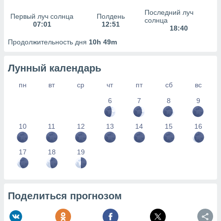
сервисов.
Последний луч
Первый луч солнца
Полдень
 наших 1199
солнца
07:01
12:51
неров
18:40
Продолжительность дня
10h 49m
Лунный календарь
пн
вт
ср
чт
пт
сб
вс
6
7
8
9
10
11
12
13
14
15
16
17
18
19
Поделиться прогнозом