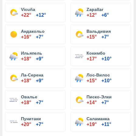
Vicuña
Zapallar
+22°
+12°
+12°
+6°
Андакольо
Вальдивия
+16°
+7°
+15°
+7°
Ильяпель
Кокимбо
+18°
+9°
+17°
+10°
Ла-Серена
Лос-Вилос
+18°
+9°
+15°
+10°
Овалье
Писко-Элки
+18°
+7°
+14°
+7°
Пунитаки
Саламанка
+20°
+7°
+19°
+11°