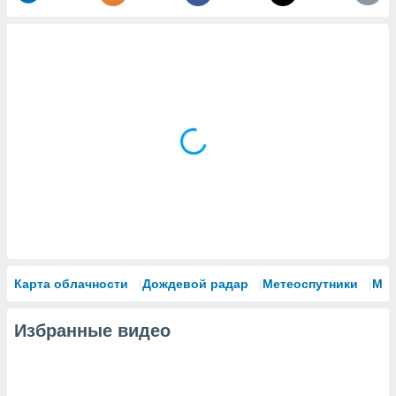
Карта облачности
Дождевой радар
Метеоспутники
Мо
Избранные видео