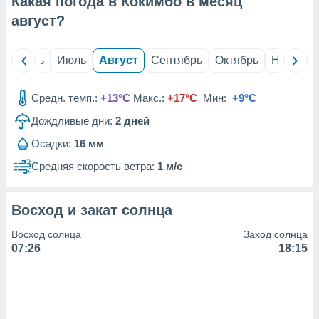
Какая погода в Кокимбо в месяц
с помощью
или
август
?
данных из
чников,
и
й
Июнь
Июль
Август
Сентябрь
Октябрь
Ноябрь
вование
ие
Средн. темп.:
+13°C
Макс.:
+17°C
Мин:
+9°C
х данных
Дождливые дни:
2
дней
контента.
Осадки:
16 мм
ные
и
Средняя скорость ветра:
1 м/с
ция
м
я
Восход и закат солнца
рованная
Восход солнца
Заход солнца
нтент,
07:26
18:15
е
сти рекламы
ие сведения
и и