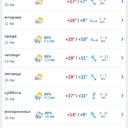
+17°
/
+7°
 и
м/с
10 Авг.
ть действия
я на веб-
вторник
же
2
-
6
+16°
/
+9°
м/с
пределенный
11 Авг.
обы
вам рекламу
среда
80%
2
-
9
+20°
/
+10°
зированный
0.4 мм
м/с
12 Авг.
го основе.
айти
четверг
ьную
90%
4
-
12
+19°
/
+11°
1.8 мм
м/с
13 Авг.
 в нашей
йлов cookie
ремя
пятница
2
-
7
+19°
/
+11°
гласие,
м/с
14 Авг.
опку
спользования
суббота
 cookie
80%
4
-
11
+17°
/
+11°
9.2 мм
м/с
15 Авг.
нную в
и нашего
воскресенье
80%
5
-
13
+14°
/
+9°
18 мм
м/с
16 Авг.
ОГО ВЫ