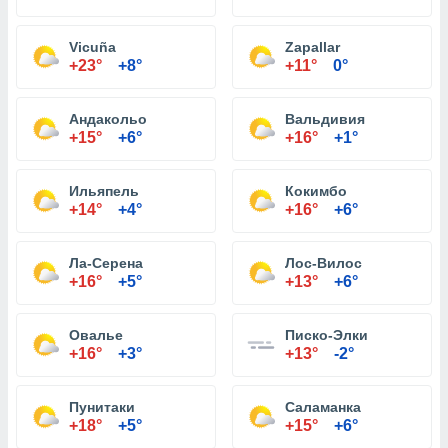
Vicuña
Zapallar
+23°
+8°
+11°
0°
Андакольо
Вальдивия
+15°
+6°
+16°
+1°
Ильяпель
Кокимбо
+14°
+4°
+16°
+6°
Ла-Серена
Лос-Вилос
+16°
+5°
+13°
+6°
Овалье
Писко-Элки
+16°
+3°
+13°
-2°
Пунитаки
Саламанка
+18°
+5°
+15°
+6°