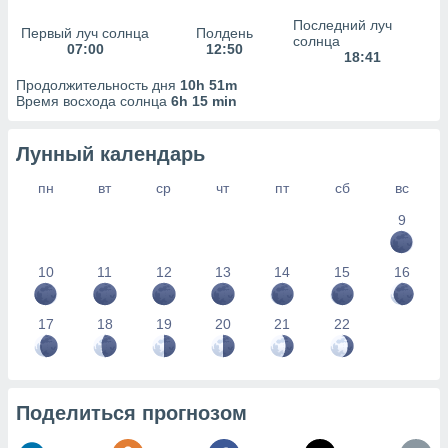
сервисов.
Последний луч
Первый луч солнца
Полдень
 наших 1199
солнца
07:00
12:50
неров
18:41
Продолжительность дня
10h 51m
Время восхода солнца
6h 15 min
Лунный календарь
пн
вт
ср
чт
пт
сб
вс
9
10
11
12
13
14
15
16
17
18
19
20
21
22
Поделиться прогнозом