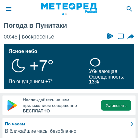
Погода в Пунитаки
ие о
циальности
00:45
воскресенье
...
oda.com
)
Ясное небо
+7°
алами,
тировать
Убывающая
ество
Освещенность:
яемой
По ощущениям +7°
13%
. Вы можете
ступ к этому
используя
Наслаждайтесь нашим
едующих
приложением совершенно
Установить
БЕСПЛАТНО
файлы
По часам
олучить
В ближайшие часы безоблачно
й доступ