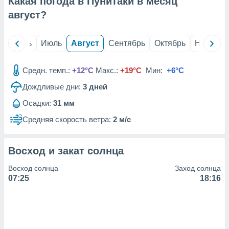
Какая погода в Пунитаки в месяц
с помощью
или
август
?
данных из
чников,
и
й
Июнь
Июль
Август
Сентябрь
Октябрь
Ноябрь
вование
ие
Средн. темп.:
+12°C
Макс.:
+19°C
Мин:
+6°C
х данных
Дождливые дни:
3
дней
контента.
Осадки:
31 мм
ные
и
Средняя скорость ветра:
2 м/с
ция
м
я
Восход и закат солнца
рованная
Восход солнца
Заход солнца
нтент,
07:25
18:16
е
сти рекламы
ие сведения
и и