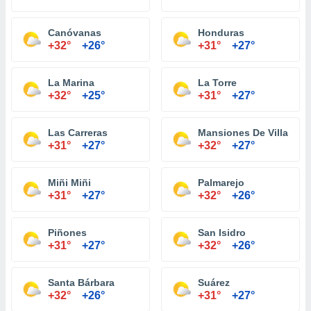
Canóvanas
Honduras
+32°
+26°
+31°
+27°
La Marina
La Torre
+32°
+25°
+31°
+27°
Las Carreras
Mansiones De Villa Caro
+31°
+27°
+32°
+27°
Miñi Miñi
Palmarejo
+31°
+27°
+32°
+26°
Piñones
San Isidro
+31°
+27°
+32°
+26°
Santa Bárbara
Suárez
+32°
+26°
+31°
+27°