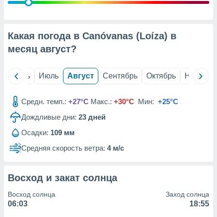
с помощью
или
данных из
чников,
Какая погода в Canóvanas (Loíza) в
и
вование
месяц
август
?
ие
х данных
й
Июнь
Июль
Август
Сентябрь
Октябрь
Ноябрь
контента.
ные
Средн. темп.:
+27°C
Макс.:
+30°C
Мин:
+25°C
и
Дождливые дни:
23
дней
ция
м
Осадки:
109 мм
я
Средняя скорость ветра:
4 м/с
рованная
нтент,
е
Восход и закат солнца
сти рекламы
Восход солнца
Заход солнца
ие сведения
06:03
18:55
и и