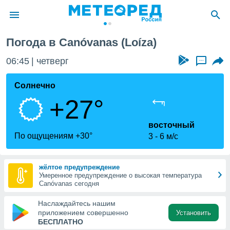
Погода в Canóvanas (Loíza)
ие о
циальности
06:45
четверг
...
oda.com
)
Солнечно
+27°
алами,
тировать
ество
восточный
яемой
По ощущениям +30°
3
6 м/с
. Вы можете
ступ к этому
используя
жёлтое предупреждение
едующих
Умеренное предупреждение о высокая температура
Canóvanas сегодня
файлы
Наслаждайтесь нашим
олучить
приложением совершенно
Установить
й доступ
БЕСПЛАТНО