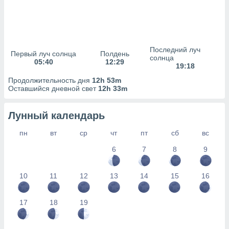
сервисов.
 наших 1199
неров
Последний луч
Первый луч солнца
Полдень
солнца
05:40
12:29
19:18
Продолжительность дня
12h 53m
Оставшийся дневной свет
12h 33m
Лунный календарь
пн
вт
ср
чт
пт
сб
вс
6
7
8
9
10
11
12
13
14
15
16
17
18
19