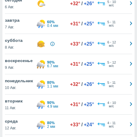
 и
5
-
10
+32°
/
+26°
м/с
6 Авг.
ть действия
я на веб-
же
завтра
60%
5
-
11
+31°
/
+25°
пределенный
0.4 мм
м/с
7 Авг.
обы
вам рекламу
суббота
6
-
12
зированный
+33°
/
+25°
м/с
8 Авг.
го основе.
айти
ьную
воскресенье
90%
5
-
12
+31°
/
+25°
 в нашей
6.7 мм
м/с
9 Авг.
йлов cookie
ремя
понедельник
80%
5
-
11
гласие,
+32°
/
+26°
1.1 мм
м/с
10 Авг.
опку
спользования
вторник
 cookie
90%
4
-
10
+31°
/
+25°
4.9 мм
м/с
нную в
11 Авг.
и нашего
среда
80%
4
-
11
+33°
/
+24°
2 мм
м/с
12 Авг.
ОГО ВЫ