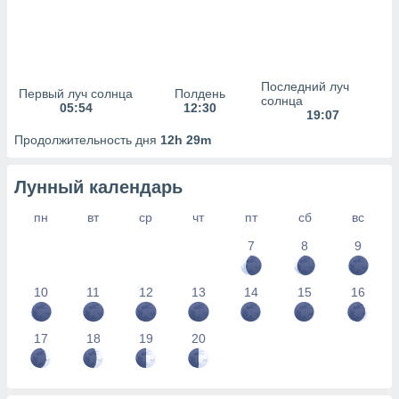
сервисов.
 наших 1199
неров
Последний луч
Первый луч солнца
Полдень
солнца
05:54
12:30
19:07
Продолжительность дня
12h 29m
Лунный календарь
пн
вт
ср
чт
пт
сб
вс
7
8
9
10
11
12
13
14
15
16
17
18
19
20