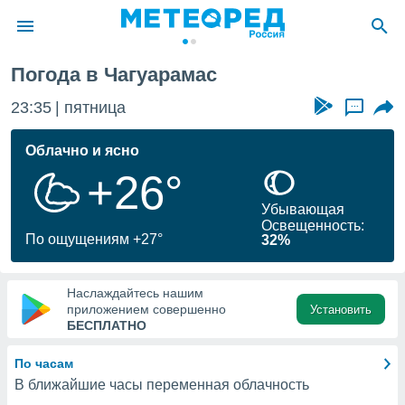
Погода в Чагуарамас
ие о
циальности
23:35
пятница
...
oda.com
)
Облачно и ясно
+26°
алами,
тировать
Убывающая
ество
Освещенность:
яемой
По ощущениям +27°
32%
. Вы можете
ступ к этому
используя
Наслаждайтесь нашим
едующих
приложением совершенно
Установить
БЕСПЛАТНО
файлы
По часам
олучить
В ближайшие часы переменная облачность
й доступ