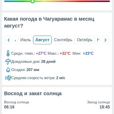
с помощью
или
данных из
чников,
Какая погода в Чагуарамас в месяц
и
вование
август
?
ие
х данных
й
Июнь
Июль
Август
Сентябрь
Октябрь
Ноябрь
контента.
ные
Средн. темп.:
+27°C
Макс.:
+31°C
Мин:
+23°C
и
Дождливые дни:
28
дней
ция
м
Осадки:
207 мм
я
Средняя скорость ветра:
2 м/с
рованная
нтент,
е
Восход и закат солнца
сти рекламы
Восход солнца
Заход солнца
ие сведения
06:16
18:45
и и