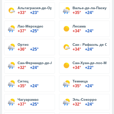
Альтаграсия-де-Оритуко
Валье-де-ла-Паскуа
+33°
+23°
+35°
+24°
Лас-Мерседес
Лесама
+37°
+25°
+34°
+24°
Ортис
Сан - Рафаэль де Orit
+36°
+25°
+34°
+24°
Сан-Фернандо-де-Апуре
Сан-Хуан-де-лос-Морр
+32°
+24°
+34°
+22°
Ситец
Темница
+35°
+24°
+35°
+24°
Чагуарамас
Эль-Сокорро
+37°
+25°
+32°
+24°