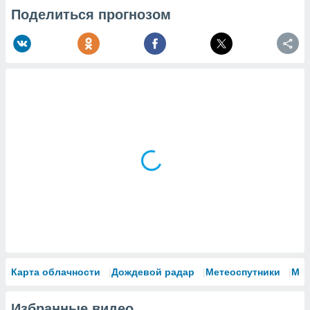
Поделиться прогнозом
Карта облачности
Дождевой радар
Метеоспутники
Мо
Избранные видео