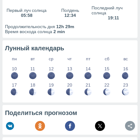
сервисов.
Последний луч
Первый луч солнца
Полдень
 наших 1199
солнца
05:58
12:34
неров
19:11
Продолжительность дня
12h 29m
Время восхода солнца
2 min
Лунный календарь
пн
вт
ср
чт
пт
сб
вс
10
11
12
13
14
15
16
17
18
19
20
21
22
23
Поделиться прогнозом