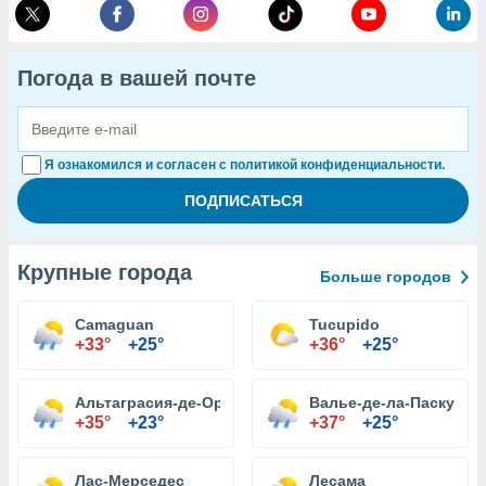
Погода в вашей почте
Я ознакомился и согласен с политикой конфиденциальности.
Крупные города
Больше городов
Camaguan
Tucupido
+33°
+25°
+36°
+25°
Альтаграсия-де-Оритуко
Валье-де-ла-Паскуа
+35°
+23°
+37°
+25°
Лас-Мерседес
Лесама