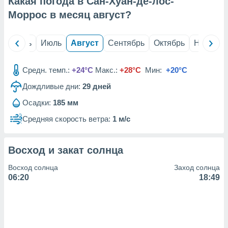
Какая погода в Сан-Хуан-де-лос-
с помощью
или
Моррос в месяц
август
?
данных из
чников,
и
й
Июнь
Июль
Август
Сентябрь
Октябрь
Ноябрь
вование
ие
Средн. темп.:
+24°C
Макс.:
+28°C
Мин:
+20°C
х данных
Дождливые дни:
29
дней
контента.
Осадки:
185 мм
ные
и
Средняя скорость ветра:
1 м/с
ция
м
я
Восход и закат солнца
рованная
Восход солнца
Заход солнца
нтент,
06:20
18:49
е
сти рекламы
ие сведения
и и