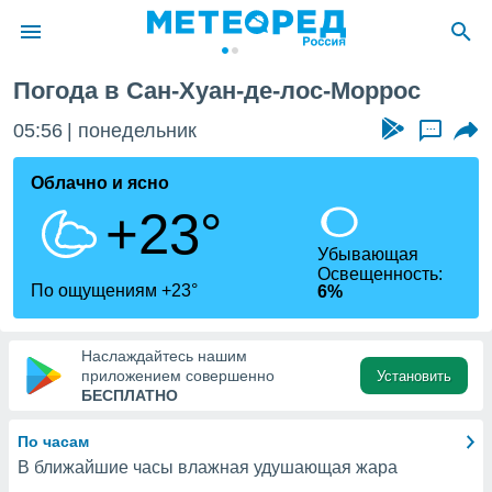
Погода в Сан-Хуан-де-лос-Моррос
ие о
циальности
05:56
понедельник
...
oda.com
)
Облачно и ясно
+23°
алами,
тировать
Убывающая
ество
Освещенность:
яемой
По ощущениям +23°
6%
. Вы можете
ступ к этому
используя
Наслаждайтесь нашим
едующих
приложением совершенно
Установить
БЕСПЛАТНО
файлы
По часам
олучить
В ближайшие часы влажная удушающая жара
й доступ