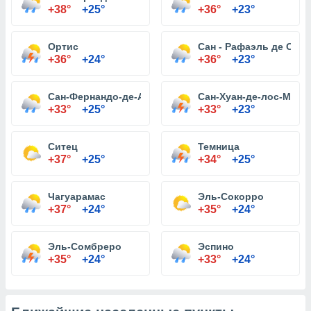
+38°
+25°
+36°
+23°
Ортис
Сан - Рафаэль де Orit
+36°
+24°
+36°
+23°
Сан-Фернандо-де-Апуре
Сан-Хуан-де-лос-Морр
+33°
+25°
+33°
+23°
Ситец
Темница
+37°
+25°
+34°
+25°
Чагуарамас
Эль-Сокорро
+37°
+24°
+35°
+24°
Эль-Сомбреро
Эспино
+35°
+24°
+33°
+24°