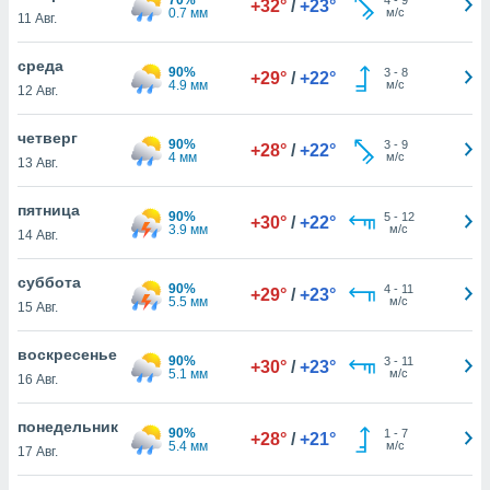
+32°
/
+23°
 и
0.7 мм
м/с
11 Авг.
ть действия
я на веб-
среда
же
90%
3
-
8
+29°
/
+22°
4.9 мм
м/с
пределенный
12 Авг.
обы
вам рекламу
четверг
90%
3
-
9
+28°
/
+22°
зированный
4 мм
м/с
13 Авг.
го основе.
айти
пятница
ьную
90%
5
-
12
+30°
/
+22°
3.9 мм
м/с
14 Авг.
 в нашей
йлов cookie
ремя
суббота
90%
4
-
11
+29°
/
+23°
гласие,
5.5 мм
м/с
15 Авг.
опку
спользования
воскресенье
 cookie
90%
3
-
11
+30°
/
+23°
5.1 мм
м/с
16 Авг.
нную в
и нашего
понедельник
90%
1
-
7
+28°
/
+21°
5.4 мм
м/с
17 Авг.
ОГО ВЫ