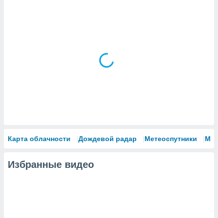
Карта облачности
Дождевой радар
Метеоспутники
Мо
Избранные видео