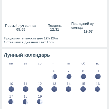
сервисов.
 наших 1199
неров
Последний луч
Первый луч солнца
Полдень
солнца
05:55
12:31
19:07
Продолжительность дня
12h 29m
Оставшийся дневной свет
15m
Лунный календарь
пн
вт
ср
чт
пт
сб
вс
6
7
8
9
10
11
12
13
14
15
16
17
18
19