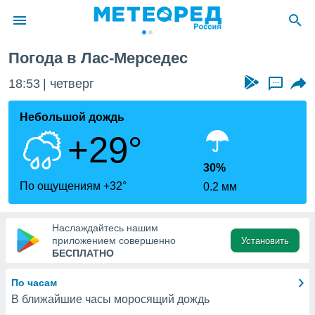
Погода в Лас-Мерседес
ие о
циальности
18:53
четверг
...
oda.com
)
Небольшой дождь
+29°
алами,
тировать
ество
30%
яемой
По ощущениям +32°
0.2 мм
. Вы можете
ступ к этому
используя
Наслаждайтесь нашим
едующих
приложением совершенно
Установить
БЕСПЛАТНО
файлы
По часам
олучить
В ближайшие часы моросящий дождь
й доступ