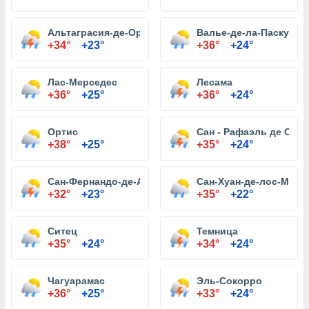
Альтаграсия-де-Оритуко
Валье-де-ла-Паскуа
+34°
+23°
+36°
+24°
Лас-Мерседес
Лесама
+36°
+25°
+36°
+24°
Ортис
Сан - Рафаэль де Orit
+38°
+25°
+35°
+24°
Сан-Фернандо-де-Апуре
Сан-Хуан-де-лос-Морр
+32°
+23°
+35°
+22°
Ситец
Темница
+35°
+24°
+34°
+24°
Чагуарамас
Эль-Сокорро
+36°
+25°
+33°
+24°