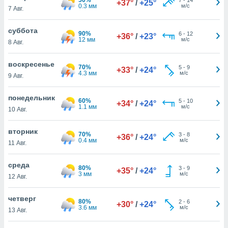
+37°
/
+25°
 и
0.3 мм
м/с
7 Авг.
ть действия
я на веб-
суббота
же
90%
6
-
12
+36°
/
+23°
12 мм
м/с
пределенный
8 Авг.
обы
вам рекламу
воскресенье
70%
5
-
9
+33°
/
+24°
зированный
4.3 мм
м/с
9 Авг.
го основе.
айти
понедельник
ьную
60%
5
-
10
+34°
/
+24°
1.1 мм
м/с
10 Авг.
 в нашей
йлов cookie
ремя
вторник
70%
3
-
8
+36°
/
+24°
гласие,
0.4 мм
м/с
11 Авг.
опку
спользования
среда
 cookie
80%
3
-
9
+35°
/
+24°
3 мм
м/с
12 Авг.
нную в
и нашего
четверг
80%
2
-
6
+30°
/
+24°
3.6 мм
м/с
13 Авг.
ОГО ВЫ