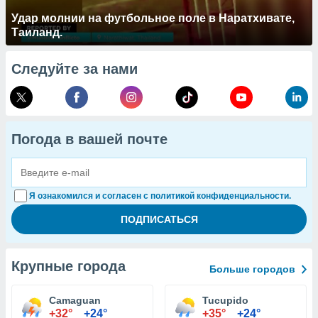
Удар молнии на футбольное поле в Наратхивате,
Таиланд.
Следуйте за нами
Погода в вашей почте
Я ознакомился и согласен с политикой конфиденциальности.
Крупные города
Больше городов
Camaguan
Tucupido
+32°
+24°
+35°
+24°