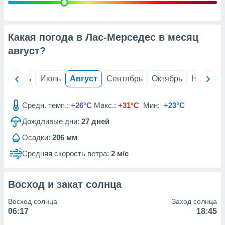
с помощью
или
данных из
чников,
Какая погода в Лас-Мерседес в месяц
и
вование
август
?
ие
х данных
й
Июнь
Июль
Август
Сентябрь
Октябрь
Ноябрь
контента.
ные
Средн. темп.:
+26°C
Макс.:
+31°C
Мин:
+23°C
и
Дождливые дни:
27
дней
ция
м
Осадки:
206 мм
я
Средняя скорость ветра:
2 м/с
рованная
нтент,
е
Восход и закат солнца
сти рекламы
Восход солнца
Заход солнца
ие сведения
06:17
18:45
и и