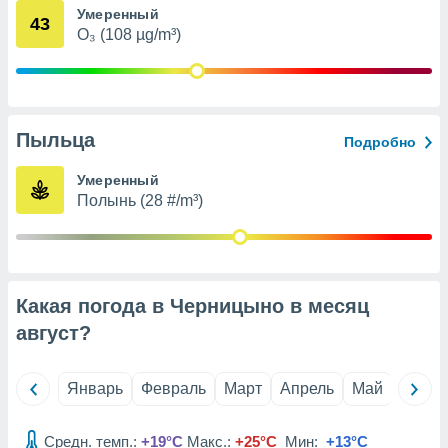
Умеренный
анного веб-
43
реса и
O₃ (108 µg/m³)
торы файлов
оторые
могут
ь ваши
е данные на
Пыльца
Подробно
аконного
ротив
Умеренный
 можете
Полынь (28 #/m³)
Для этого вы
бое время
ое согласие
ть против
анных,
роить
» или
Какая погода в Черницыно в месяц
ашей
август
?
йлов cookie
еб-сайте.
Январь
Февраль
Март
Апрель
Май
Июнь
 партнеры
ваем
ледующим
Средн. темп.:
+19°C
Макс.:
+25°C
Мин:
+13°C