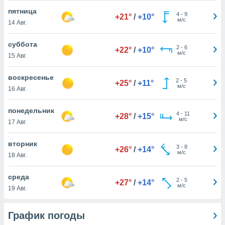
 и
пятница
ть действия
4
-
9
+21°
/
+10°
м/с
я на веб-
14 Авг.
же
пределенный
суббота
2
-
6
+22°
/
+10°
обы
м/с
15 Авг.
вам рекламу
зированный
воскресенье
го основе.
2
-
5
+25°
/
+11°
м/с
16 Авг.
айти
ьную
 в нашей
понедельник
4
-
11
+28°
/
+15°
йлов cookie
м/с
17 Авг.
ремя
гласие,
вторник
опку
3
-
8
+26°
/
+14°
м/с
18 Авг.
спользования
 cookie
нную в
среда
2
-
5
+27°
/
+14°
и нашего
м/с
19 Авг.
ОГО ВЫ
График погоды