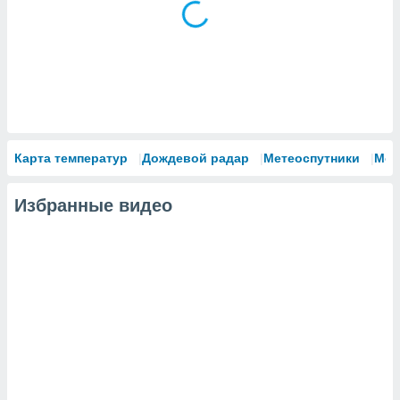
сервисов.
 наших 1199
неров
Карта температур
Дождевой радар
Метеоспутники
Мод
Избранные видео