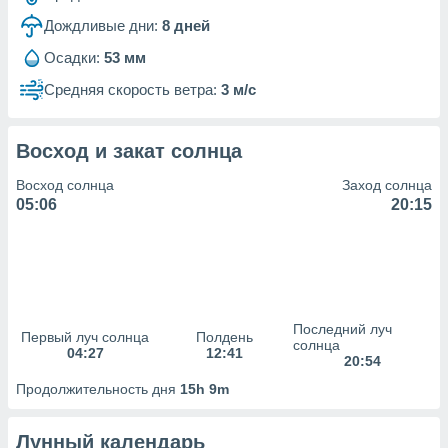
Дождливые дни:
8
дней
(или) доступ
и на
Осадки:
53 мм
ие
Средняя скорость ветра:
3 м/с
х данных
рекламы,
рофилей для
Восход и закат солнца
рованной
пользование
Восход солнца
Заход солнца
ля выбора
05:06
20:15
рованной
здание
ля
ции
спользование
ля выбора
Последний луч
рованного
Первый луч солнца
Полдень
солнца
04:27
12:41
пределение
20:54
сти
Продолжительность дня
15h 9m
ределение
сти
онимание
Лунный календарь