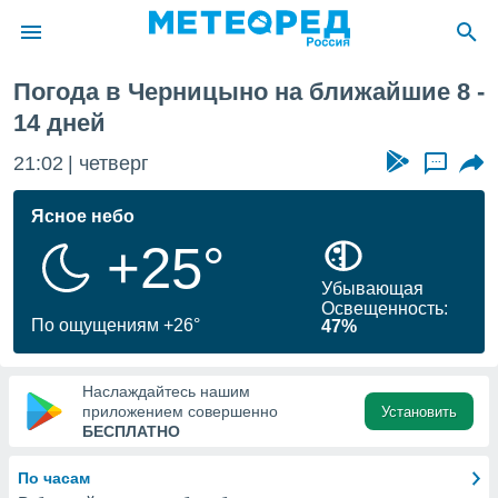
я
Погода в Черницыно на ближайшие 8 -
ие о
14 дней
циальности
oda.com
21:02
четверг
...
)
Ясное небо
алами,
тировать
+25°
ество
яемой
Убывающая
. Вы можете
Освещенность:
По ощущениям +26°
ступ к этому
47%
используя
едующих
Наслаждайтесь нашим
приложением совершенно
Установить
БЕСПЛАТНО
файлы
олучить
й доступ
По часам