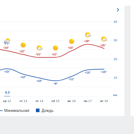
40
30
+28°
+26°
+24°
+24°
+22°
+21°
+21°
20
+15°
+15°
+14°
+12°
10
+11°
+10°
+8°
0.3
мм
ср
12
чт
13
пт
14
сб
15
вс
16
пн
17
вт
18
Минимальная
Дождь