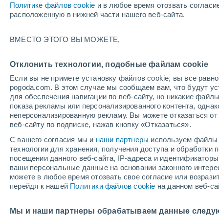
Политике файлов cookie
и в любое время отозвать согласи
+30°
расположенную в нижней части нашего веб-сайта.
ВМЕСТО ЭТОГО ВЫ МОЖЕТЕ,
UV
6 Выс
По ощущениям +31°
FPS
15-25
Отклонить технологии, подобные файлам cookie
Если вы не примете установку файлов cookie, вы все рав
pogoda.com. В этом случае мы сообщаем вам, что будут у
Погода на 1 – 7 дней
Карта облачности
Дождево
для обеспечения навигации по веб-сайту, но никакие файлы
показа рекламы или персонализированного контента, одна
неперсонализированную рекламу. Вы можете отказаться от 
веб-сайту по подписке, нажав кнопку «Отказаться».
завтра
суббота
вос
cегодня
С вашего согласия мы и
наши партнеры
используем файлы 
7 Авг.
8 Авг.
6 Авг.
технологии для хранения, получения доступа и обработки
посещении данного веб-сайта, IP-адреса и идентификатор
ваши персональные данные на основании законного интерес
можете в любое время отозвать свое согласие или возрази
60%
80%
50%
перейдя к нашей
Политики файлов cookie
на данном веб-са
1.7 мм
5.9 мм
0.2 мм
+33°
/
+21°
+29°
/
+19°
+2
+32°
/
+19°
Мы и наши партнеры обрабатываем данные следу