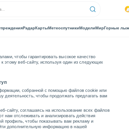
упреждения
Радар
Карты
Метеоспутники
Модели
Мир
Горные лы
алами, чтобы гарантировать высокое качество
к этому веб-сайту, используя один из следующих
туп
формации, собранной с помощью файлов cookie или
шу деятельность, чтобы продолжать предлагать вам
...
еб-сайту, соглашаясь на использование всех файлов
яют нам отслеживать и анализировать действия
По часам
ый профиль, чтобы показывать вам рекламу и
В ближайшие часы моросящий
найти дополнительную информацию в нашей
дождь