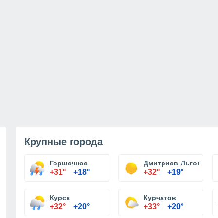
Крупные города
Горшечное
Дмитриев-Льговский
+31°
+18°
+32°
+19°
Курск
Курчатов
+32°
+20°
+33°
+20°