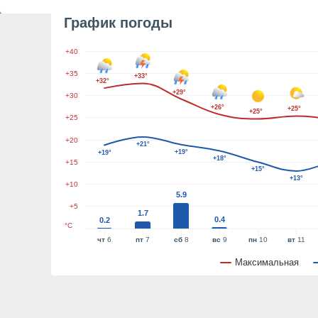
График погоды
+40
+35
+33°
+32°
+29°
+30
+26°
+25°
+25°
+25
+20
+21°
+19°
+19°
+18°
+15
+15°
+13°
+10
5.9
+5
1.7
0.4
0.2
°C
чт
6
пт
7
сб
8
вс
9
пн
10
вт
11
Максимальная