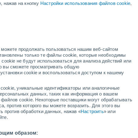
е, нажав на кнопку
Настройки использования файлов cookie
,
окий
но можете продолжать пользоваться нашим веб-сайтом
становлены только те файлы cookie, которые необходимы
й радар
Метеоспутники
Модели
 cookie не будут использоваться для анализа действий или
ко вы сможете просматривать общую
установки cookie и воспользоваться доступом к нашему
кресенье
понедельник
вторник
среда
cookie, уникальные идентификаторы или аналогичные
9 Авг.
10 Авг.
11 Авг.
12 Авг.
 персональных данных, таких как информация о вашем
ы файлов cookie. Некоторые поставщики могут обрабатывать
а, против которого вы можете возразить. Для этого вы
ть против обработки данных, нажав «
Настроить
» или
40%
50%
йте.
0.4 мм
0.3 мм
6°
/
+18°
+25°
/
+15°
+25°
/
+13°
+24°
/
+15°
ющим образом: