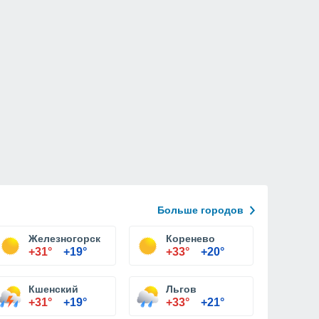
Больше городов
Железногорск
Коренево
+31°
+19°
+33°
+20°
Кшенский
Льгов
+31°
+19°
+33°
+21°