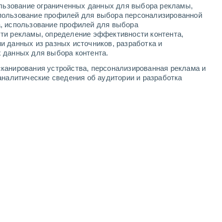
ользование ограниченных данных для выбора рекламы,
-
10
м/с
4
-
9
м/с
3
-
6
м/с
5
-
11
м/с
пользование профилей для выбора персонализированной
а, использование профилей для выбора
ти рекламы, определение эффективности контента,
и данных из разных источников, разработка и
 данных для выбора контента.
юго-западный
6 Высокий
канирования устройства, персонализированная реклама и
1°
2
-
6 м/с
FPS:
15-25
аналитические сведения об аудитории и разработка
юго-западный
6 Высокий
2°
2
-
6 м/с
FPS:
15-25
ачность
юго-западный
4 Средний
2°
2
-
6 м/с
FPS:
6-10
ачность
западный
3 Средний
2°
3
-
6 м/с
FPS:
6-10
западный
3 Средний
2°
3
-
6 м/с
FPS:
6-10