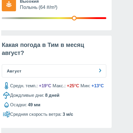
Высокий
Полынь (64 #/m³)
Какая погода в Тим в месяц
август
?
Август
Средн. темп.:
+19°C
Макс.:
+25°C
Мин:
+13°C
Дождливые дни:
8
дней
Осадки:
49 мм
Средняя скорость ветра:
3 м/с