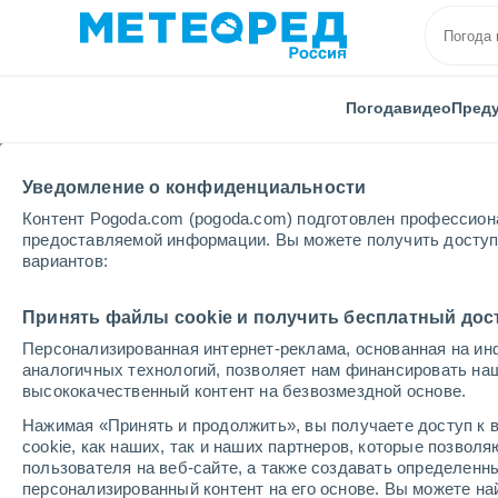
Погода
видео
Пред
Уведомление о конфиденциальности
Контент Pogoda.com (pogoda.com) подготовлен профессион
предоставляемой информации. Вы можете получить доступ 
вариантов:
Главная
Курская области
Тим
Принять файлы cookie и получить бесплатный дос
Персонализированная интернет-реклама, основанная на ин
Погода в Тиме
аналогичных технологий, позволяет нам финансировать на
высококачественный контент на безвозмездной основе.
12:02
четверг
Нажимая «Принять и продолжить», вы получаете доступ к в
cookie, как наших, так и наших партнеров, которые позвол
пользователя на веб-сайте, а также создавать определенн
Облачно и ясно
персонализированный контент на его основе. Вы можете 