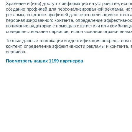
Хранение и (или) доступ к информации на устройстве, исп
4
-
8
м/с
4
-
12
м/с
5
3
-
6
м/с
создание профилей для персонализированной рекламы, ис
рекламы, создание профилей для персонализации контент
персонализированного контента, определение эффективнос
Погода в Тиме cегодня
, 6 августа
понимание аудитории с помощью статистики или комбинаци
совершенствование сервисов, использование ограниченных
Облачно и ясно
+30°
12:00
Точные данные геолокации и идентификация посредством с
Ощущаемая т.
+3
контент, определение эффективности рекламы и контента, 
сервисов.
Облачно и ясно
+31°
13:00
Посмотреть наших 1199 партнеров
Ощущаемая т.
+3
Переменная обл
+31°
14:00
Ощущаемая т.
+3
Переменная обл
+31°
15:00
Ощущаемая т.
+3
Облачно и ясно
+31°
16:00
Ощущаемая т.
+3