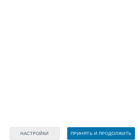
Лунный календарь
пн
вт
ср
чт
пт
сб
вс
6
7
8
9
10
11
12
13
14
15
16
17
18
19
НАСТРОЙКИ
ПРИНЯТЬ И ПРОДОЛЖИТЬ