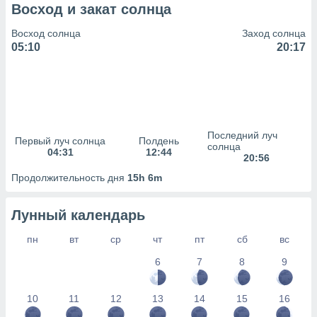
сервисов.
Восход и закат солнца
 наших 1199
Восход солнца
Заход солнца
неров
05:10
20:17
Последний луч
Первый луч солнца
Полдень
солнца
04:31
12:44
20:56
Продолжительность дня
15h 6m
Лунный календарь
пн
вт
ср
чт
пт
сб
вс
6
7
8
9
10
11
12
13
14
15
16