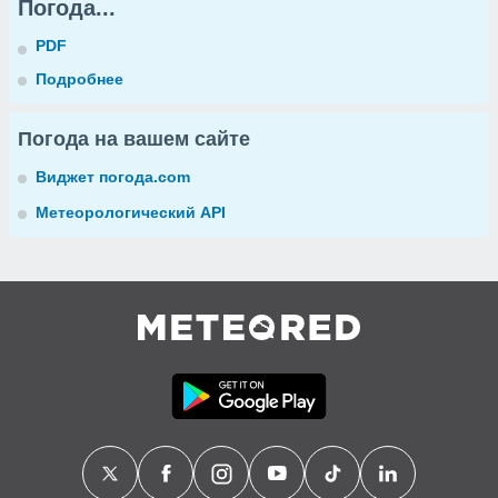
Погода...
PDF
Подробнее
Погода на вашем сайте
Виджет погода.com
Метеорологический API