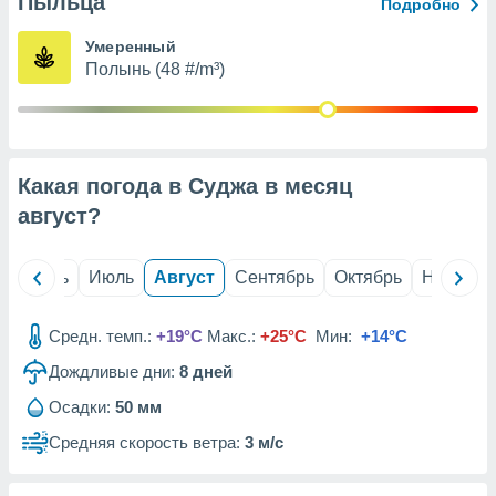
Пыльца
с помощью
Подробно
или
данных из
Умеренный
чников,
Полынь (48 #/m³)
и
вование
ие
х данных
Какая погода в Суджа в месяц
контента.
август
?
ные
и
ция
й
Июнь
Июль
Август
Сентябрь
Октябрь
Ноябрь
м
я
Средн. темп.:
+19°C
Макс.:
+25°C
Мин:
+14°C
рованная
Дождливые дни:
8
дней
нтент,
е
Осадки:
50 мм
сти рекламы
Средняя скорость ветра:
3 м/с
ие сведения
и и