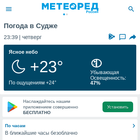
Погода в Судже
ие о
циальности
23:39
четверг
...
oda.com
)
Ясное небо
+23°
алами,
тировать
Убывающая
ество
Освещенность:
яемой
По ощущениям +24°
47%
. Вы можете
ступ к этому
используя
Наслаждайтесь нашим
едующих
приложением совершенно
Установить
БЕСПЛАТНО
файлы
По часам
олучить
В ближайшие часы безоблачно
й доступ