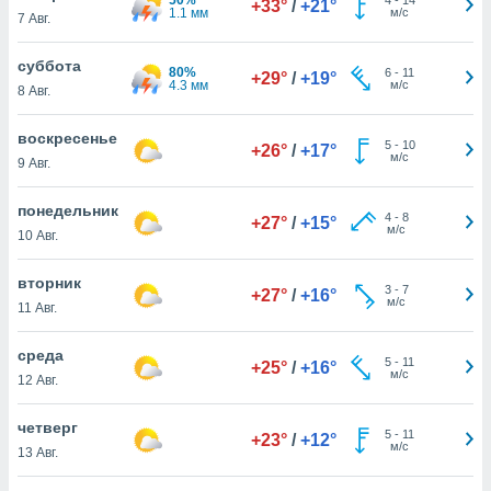
+33°
/
+21°
 и
1.1 мм
м/с
7 Авг.
ть действия
я на веб-
суббота
же
80%
6
-
11
+29°
/
+19°
4.3 мм
м/с
пределенный
8 Авг.
обы
вам рекламу
воскресенье
5
-
10
+26°
/
+17°
зированный
м/с
9 Авг.
го основе.
айти
понедельник
ьную
4
-
8
+27°
/
+15°
м/с
10 Авг.
 в нашей
йлов cookie
ремя
вторник
3
-
7
+27°
/
+16°
гласие,
м/с
11 Авг.
опку
спользования
среда
 cookie
5
-
11
+25°
/
+16°
м/с
12 Авг.
нную в
и нашего
четверг
5
-
11
+23°
/
+12°
м/с
13 Авг.
ОГО ВЫ