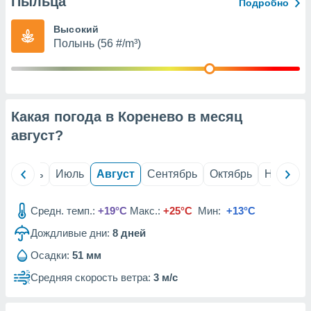
Пыльца
с помощью
Подробно
или
данных из
Высокий
чников,
Полынь (56 #/m³)
и
вование
ие
х данных
Какая погода в Коренево в месяц
контента.
август
?
ные
и
ция
й
Июнь
Июль
Август
Сентябрь
Октябрь
Ноябрь
м
я
Средн. темп.:
+19°C
Макс.:
+25°C
Мин:
+13°C
рованная
Дождливые дни:
8
дней
нтент,
е
Осадки:
51 мм
сти рекламы
Средняя скорость ветра:
3 м/с
ие сведения
и и