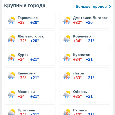
Крупные города
Больше городов
Горшечное
Дмитриев-Льговский
+33°
+20°
+32°
+20°
Железногорск
Коренево
+32°
+20°
+34°
+21°
Курск
Курчатов
+34°
+21°
+34°
+21°
Кшенский
Льгов
+33°
+21°
+33°
+21°
Медвенка
Обоянь
+34°
+21°
+35°
+21°
Пристень
Рыльск
+34°
+21°
+33°
+21°