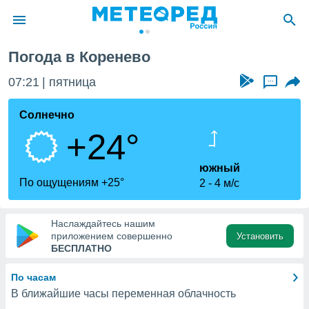
Погода в Коренево
ие о
циальности
07:21
пятница
...
oda.com
)
Солнечно
+24°
алами,
тировать
ество
южный
яемой
По ощущениям +25°
2
4 м/с
. Вы можете
ступ к этому
используя
Наслаждайтесь нашим
едующих
приложением совершенно
Установить
БЕСПЛАТНО
файлы
По часам
олучить
В ближайшие часы переменная облачность
й доступ