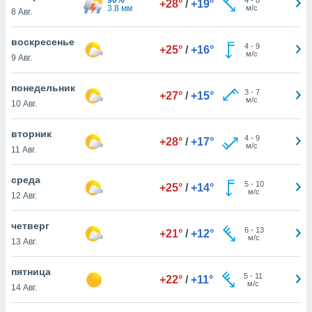
+28°
/
+19°
 и
3.8 мм
м/с
8 Авг.
ть действия
я на веб-
воскресенье
же
4
-
9
+25°
/
+16°
м/с
пределенный
9 Авг.
обы
вам рекламу
понедельник
3
-
7
+27°
/
+15°
зированный
м/с
10 Авг.
го основе.
айти
вторник
ьную
4
-
9
+28°
/
+17°
м/с
11 Авг.
 в нашей
йлов cookie
ремя
среда
5
-
10
+25°
/
+14°
гласие,
м/с
12 Авг.
опку
спользования
четверг
 cookie
6
-
13
+21°
/
+12°
м/с
13 Авг.
нную в
и нашего
пятница
5
-
11
+22°
/
+11°
м/с
14 Авг.
ОГО ВЫ