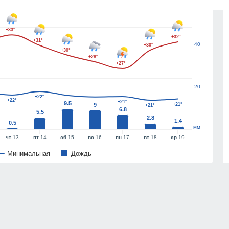
60
+33°
+32°
+31°
40
+30°
+30°
+28°
+27°
20
+22°
+22°
+21°
9.5
9
+21°
+21°
6.8
5.5
2.8
1.4
0.5
мм
чт
13
пт
14
сб
15
вс
16
пн
17
вт
18
ср
19
Минимальная
Дождь