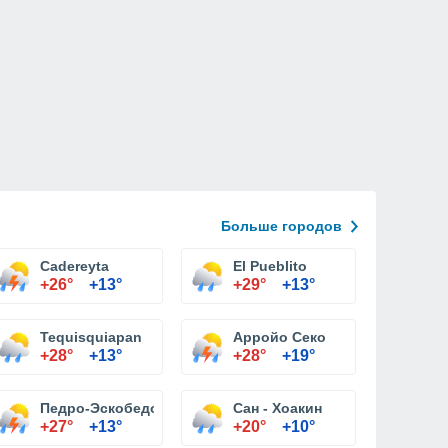
Больше городов
Cadereyta
El Pueblito
+26°
+13°
+29°
+13°
Tequisquiapan
Арройо Секо
+28°
+13°
+28°
+19°
Педро-Эскобедо
Сан - Хоакин
+27°
+13°
+20°
+10°