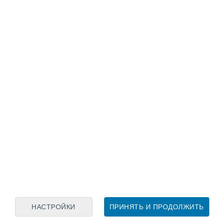
Лунный календарь
пн
вт
ср
чт
пт
сб
вс
7
8
9
10
11
12
13
14
15
16
17
18
19
20
НАСТРОЙКИ
ПРИНЯТЬ И ПРОДОЛЖИТЬ