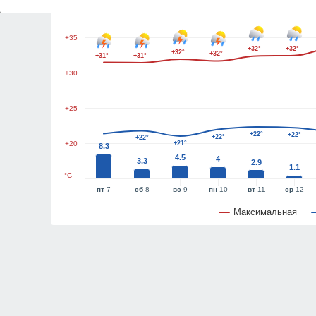
+40
+35
+32°
+32°
+32°
+32°
+31°
+31°
+30
+25
+22°
+22°
+22°
+22°
+20
+21°
8.3
4.5
4
3.3
2.9
1.1
°C
пт
7
сб
8
вс
9
пн
10
вт
11
ср
12
Максимальная