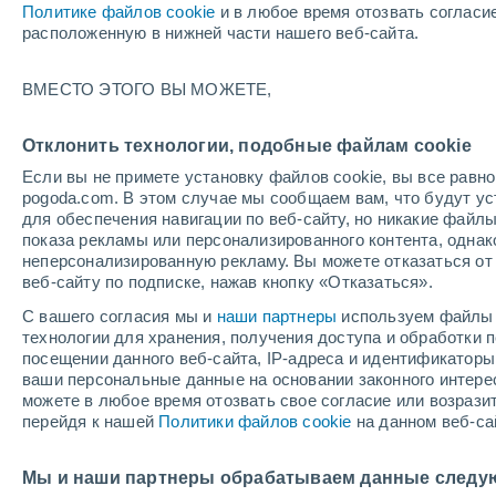
Политике файлов cookie
и в любое время отозвать согласи
+23°
расположенную в нижней части нашего веб-сайта.
70%
ВМЕСТО ЭТОГО ВЫ МОЖЕТЕ,
По ощущениям +21°
0.2 мм
Отклонить технологии, подобные файлам cookie
Если вы не примете установку файлов cookie, вы все рав
pogoda.com. В этом случае мы сообщаем вам, что будут у
Погода на 1 – 7 дней
Дождевой радар
Карта до
для обеспечения навигации по веб-сайту, но никакие файлы
показа рекламы или персонализированного контента, одна
неперсонализированную рекламу. Вы можете отказаться от 
веб-сайту по подписке, нажав кнопку «Отказаться».
завтра
воскресенье
по
cегодня
С вашего согласия мы и
наши партнеры
используем файлы 
8 Авг.
9 Авг.
7 Авг.
технологии для хранения, получения доступа и обработки
посещении данного веб-сайта, IP-адреса и идентификатор
ваши персональные данные на основании законного интерес
можете в любое время отозвать свое согласие или возрази
80%
90%
90%
перейдя к нашей
Политики файлов cookie
на данном веб-са
3.3 мм
4.5 мм
8.3 мм
+31°
/
+22°
+32°
/
+21°
+
+31°
/
+21°
Мы и наши партнеры обрабатываем данные следу