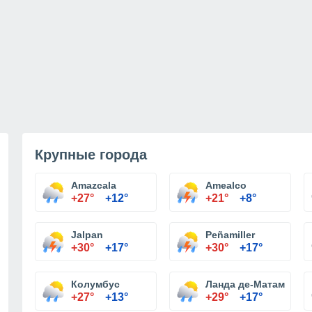
Крупные города
Amazcala
Amealco
+27°
+12°
+21°
+8°
Jalpan
Peñamiller
+30°
+17°
+30°
+17°
Колумбус
Ланда де-Матаморос
+27°
+13°
+29°
+17°