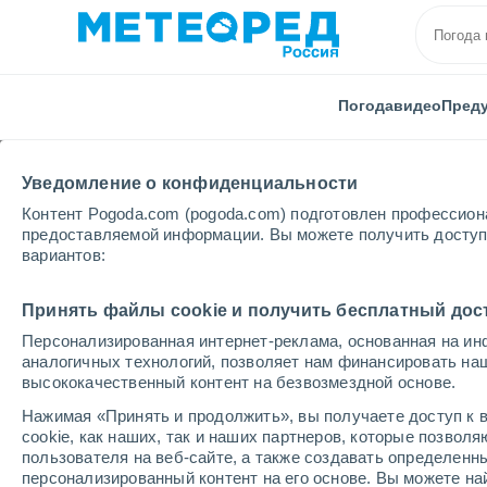
Погода
видео
Пред
Уведомление о конфиденциальности
Контент Pogoda.com (pogoda.com) подготовлен профессион
предоставляемой информации. Вы можете получить доступ 
вариантов:
Главная
Мексика
Штат Керетаро
Конка
Принять файлы cookie и получить бесплатный дос
Персонализированная интернет-реклама, основанная на ин
Погода в Конке
аналогичных технологий, позволяет нам финансировать на
высококачественный контент на безвозмездной основе.
19:34
пятница
Нажимая «Принять и продолжить», вы получаете доступ к в
cookie, как наших, так и наших партнеров, которые позвол
пользователя на веб-сайте, а также создавать определенн
Небольшой дождь
персонализированный контент на его основе. Вы можете 