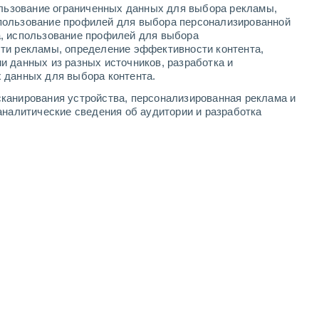
ользование ограниченных данных для выбора рекламы,
2
-
9
м/с
3
-
10
м/с
3
-
9
м/с
2
-
10
м/с
пользование профилей для выбора персонализированной
а, использование профилей для выбора
ти рекламы, определение эффективности контента,
и данных из разных источников, разработка и
 данных для выбора контента.
Северо-восточный
2 Низкий
канирования устройства, персонализированная реклама и
°
3
-
11 м/с
FPS:
нет
аналитические сведения об аудитории и разработка
восточный
0 Низкий
°
1
-
10 м/с
FPS:
нет
ь
восточный
0 Низкий
°
0
-
6 м/с
FPS:
нет
ь
восточный
0 Низкий
°
0
-
3 м/с
FPS:
нет
ь
Северо-восточный
0 Низкий
°
0
-
3 м/с
FPS:
нет