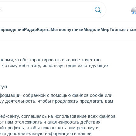
упреждения
Радар
Карты
Метеоспутники
Модели
Мир
Горные лы
алами, чтобы гарантировать высокое качество
к этому веб-сайту, используя один из следующих
туп
формации, собранной с помощью файлов cookie или
шу деятельность, чтобы продолжать предлагать вам
...
еб-сайту, соглашаясь на использование всех файлов
яют нам отслеживать и анализировать действия
По часам
ый профиль, чтобы показывать вам рекламу и
В ближайшие часы моросящий
найти дополнительную информацию в нашей
дождь