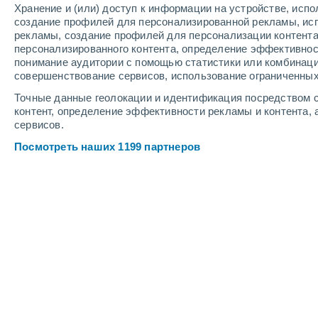
Хранение и (или) доступ к информации на устройстве, исп
3
-
9
м/с
3
-
9
м/с
3
-
11
м/с
создание профилей для персонализированной рекламы, ис
рекламы, создание профилей для персонализации контент
персонализированного контента, определение эффективнос
Погода в Конке cегодня
, 7 августа
понимание аудитории с помощью статистики или комбинаци
совершенствование сервисов, использование ограниченных
Буря
80%
+26°
17:00
Точные данные геолокации и идентификация посредством с
1.1 мм
Ощущаемая т.
+28
контент, определение эффективности рекламы и контента, 
сервисов.
Буря
80%
+25°
18:00
Посмотреть наших 1199 партнеров
1.8 мм
Ощущаемая т.
+26
Небольшой дожд
80%
+24°
19:00
1.2 мм
Ощущаемая т.
+23
Небольшой дожд
70%
+23°
20:00
0.2 мм
Ощущаемая т.
+21
Небольшой дожд
40%
+23°
21:00
0.1 мм
Ощущаемая т.
+20