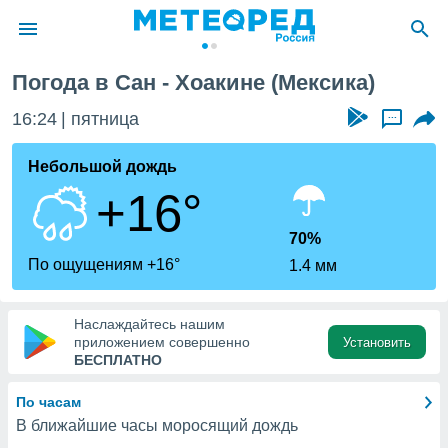
Погода в Сан - Хоакине (Мексика)
ие о
циальности
16:24
пятница
...
oda.com
)
Небольшой дождь
+16°
алами,
тировать
ество
70%
яемой
По ощущениям +16°
1.4 мм
. Вы можете
ступ к этому
используя
Наслаждайтесь нашим
едующих
приложением совершенно
Установить
БЕСПЛАТНО
файлы
По часам
олучить
В ближайшие часы моросящий дождь
й доступ