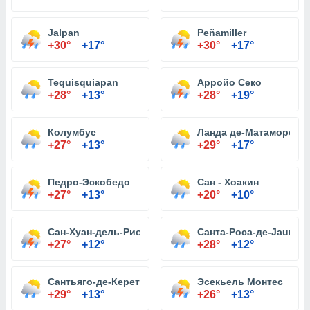
Jalpan
Peñamiller
+30°
+17°
+30°
+17°
Tequisquiapan
Арройо Секо
+28°
+13°
+28°
+19°
Колумбус
Ланда де-Матаморос
+27°
+13°
+29°
+17°
Педро-Эскобедо
Сан - Хоакин
+27°
+13°
+20°
+10°
Сан-Хуан-дель-Рио
Санта-Роса-де-Jauregu
+27°
+12°
+28°
+12°
Сантьяго-де-Керетаро
Эсекьель Монтес
+29°
+13°
+26°
+13°