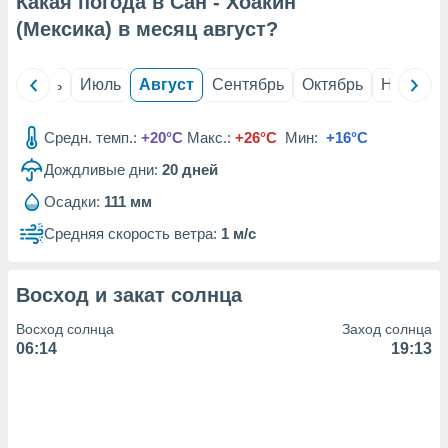
Какая погода в Сан - Хоакин
с помощью
или
(Мексика) в месяц
август
?
данных из
чников,
и
й
Июнь
Июль
Август
Сентябрь
Октябрь
Ноябрь
вование
ие
Средн. темп.:
+20°C
Макс.:
+26°C
Мин:
+16°C
х данных
Дождливые дни:
20
дней
контента.
Осадки:
111 мм
ные
и
Средняя скорость ветра:
1 м/с
ция
м
я
Восход и закат солнца
рованная
Восход солнца
Заход солнца
нтент,
06:14
19:13
е
сти рекламы
ие сведения
и и