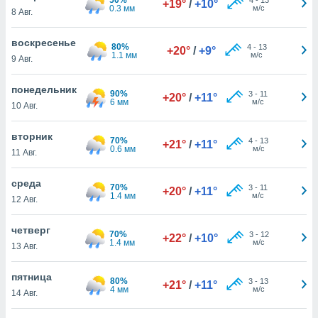
+19°
/
+10°
 и
0.3 мм
м/с
8 Авг.
ть действия
я на веб-
воскресенье
же
80%
4
-
13
+20°
/
+9°
1.1 мм
м/с
пределенный
9 Авг.
обы
вам рекламу
понедельник
90%
3
-
11
+20°
/
+11°
зированный
6 мм
м/с
10 Авг.
го основе.
айти
вторник
ьную
70%
4
-
13
+21°
/
+11°
0.6 мм
м/с
11 Авг.
 в нашей
йлов cookie
ремя
среда
70%
3
-
11
+20°
/
+11°
гласие,
1.4 мм
м/с
12 Авг.
опку
спользования
четверг
 cookie
70%
3
-
12
+22°
/
+10°
1.4 мм
м/с
13 Авг.
нную в
и нашего
пятница
80%
3
-
13
+21°
/
+11°
4 мм
м/с
14 Авг.
ОГО ВЫ