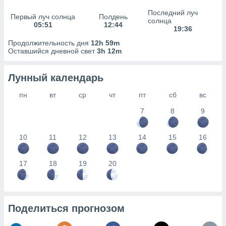
сервисов.
Последний луч
Первый луч солнца
Полдень
 наших 1199
солнца
05:51
12:44
неров
19:36
Продолжительность дня
12h 59m
Оставшийся дневной свет
3h 12m
Лунный календарь
пн
вт
ср
чт
пт
сб
вс
7
8
9
10
11
12
13
14
15
16
17
18
19
20
Поделиться прогнозом