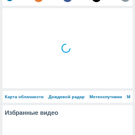
Карта облачности
Дождевой радар
Метеоспутники
Мо
Избранные видео