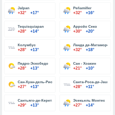
Jalpan
Peñamiller
+32°
+17°
+32°
+16°
Tequisquiapan
Арройо Секо
+28°
+14°
+30°
+20°
Колумбус
Ланда де-Матаморос
+28°
+13°
+32°
+18°
Педро-Эскобедо
Сан - Хоакин
+28°
+13°
+21°
+10°
Сан-Хуан-дель-Рио
Санта-Роса-де-Jauregu
+27°
+13°
+28°
+11°
Сантьяго-де-Керетаро
Эсекьель Монтес
+29°
+13°
+27°
+14°