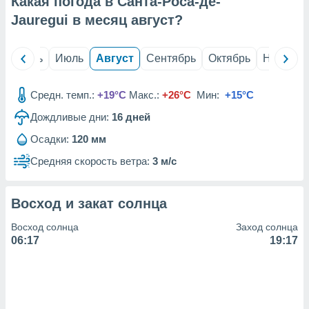
Какая погода в Санта-Роса-де-
с помощью
или
Jauregui в месяц
август
?
данных из
чников,
и
й
Июнь
Июль
Август
Сентябрь
Октябрь
Ноябрь
вование
ие
Средн. темп.:
+19°C
Макс.:
+26°C
Мин:
+15°C
х данных
Дождливые дни:
16
дней
контента.
Осадки:
120 мм
ные
и
Средняя скорость ветра:
3 м/с
ция
м
я
Восход и закат солнца
рованная
Восход солнца
Заход солнца
нтент,
06:17
19:17
е
сти рекламы
ие сведения
и и