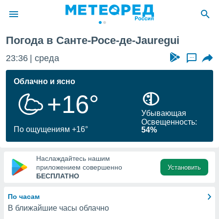
i
Погода в Санте-Росе-де-Jauregui
ие о
циальности
23:36
среда
...
oda.com
)
Облачно и ясно
+16°
алами,
тировать
Убывающая
ество
Освещенность:
яемой
По ощущениям +16°
54%
. Вы можете
ступ к этому
используя
Наслаждайтесь нашим
едующих
приложением совершенно
Установить
БЕСПЛАТНО
файлы
По часам
олучить
В ближайшие часы облачно
й доступ