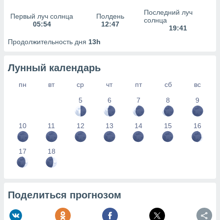
сервисов.
Последний луч
Первый луч солнца
Полдень
 наших 1199
солнца
05:54
12:47
неров
19:41
Продолжительность дня
13h
Лунный календарь
пн
вт
ср
чт
пт
сб
вс
5
6
7
8
9
10
11
12
13
14
15
16
17
18
Поделиться прогнозом