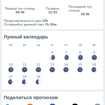
сервисов.
Последний луч
 наших 1199
Первый луч солнца
Полдень
солнца
05:49
12:43
неров
19:36
Продолжительность дня
13h
Оставшийся дневной свет
7h 33m
Лунный календарь
пн
вт
ср
чт
пт
сб
вс
6
7
8
9
10
11
12
13
14
15
16
17
18
19
Поделиться прогнозом