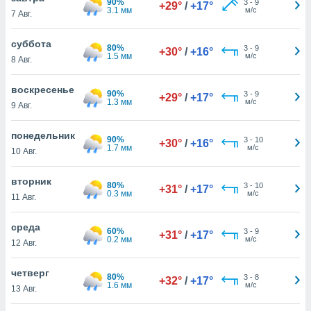
90%
3
-
9
 и
+29°
/
+17°
3.1 мм
м/с
7 Авг.
ть действия
я на веб-
суббота
же
80%
3
-
9
+30°
/
+16°
1.5 мм
м/с
пределенный
8 Авг.
обы
вам рекламу
воскресенье
90%
3
-
9
+29°
/
+17°
зированный
1.3 мм
м/с
9 Авг.
го основе.
айти
понедельник
ьную
90%
3
-
10
+30°
/
+16°
1.7 мм
м/с
 в нашей
10 Авг.
йлов cookie
ремя
вторник
80%
3
-
10
+31°
/
+17°
гласие,
0.3 мм
м/с
11 Авг.
опку
спользования
среда
 cookie
60%
3
-
9
+31°
/
+17°
0.2 мм
м/с
нную в
12 Авг.
и нашего
четверг
80%
3
-
8
+32°
/
+17°
1.6 мм
м/с
13 Авг.
ОГО ВЫ