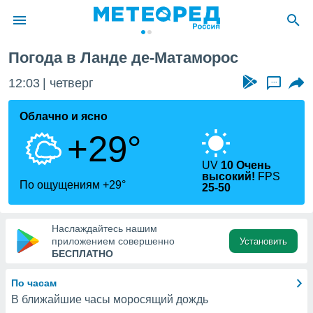
Погода в Ланде де-Матаморос
ие о
циальности
12:03
четверг
...
oda.com
)
Облачно и ясно
+29°
алами,
тировать
ество
UV
10 Очень
высокий!
FPS
яемой
По ощущениям +29°
25-50
. Вы можете
ступ к этому
используя
Наслаждайтесь нашим
едующих
приложением совершенно
Установить
БЕСПЛАТНО
файлы
По часам
олучить
й доступ
В ближайшие часы моросящий дождь