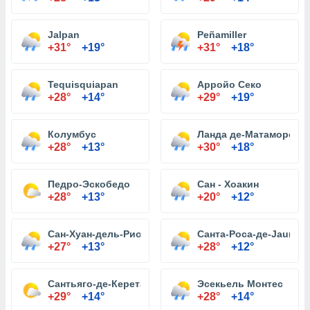
Jalpan
Peñamiller
+31°
+19°
+31°
+18°
Tequisquiapan
Арройо Секо
+28°
+14°
+29°
+19°
Колумбус
Ланда де-Матаморос
+28°
+13°
+30°
+18°
Педро-Эскобедо
Сан - Хоакин
+28°
+13°
+20°
+12°
Сан-Хуан-дель-Рио
Санта-Роса-де-Jauregu
+27°
+13°
+28°
+12°
Сантьяго-де-Керетаро
Эсекьель Монтес
+29°
+14°
+28°
+14°