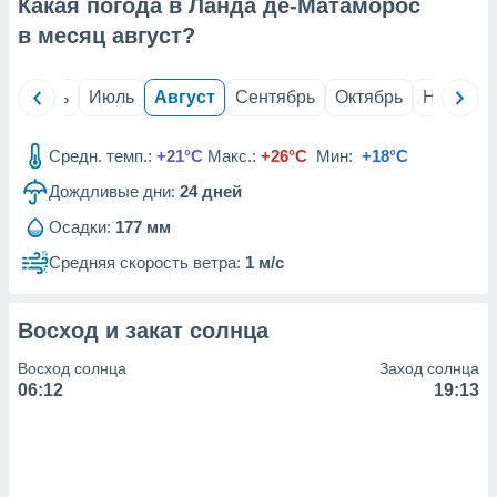
с помощью
Какая погода в Ланда де-Матаморос
или
в месяц
август
?
данных из
чников,
и
й
Июнь
Июль
Август
Сентябрь
Октябрь
Ноябрь
вование
ие
Средн. темп.:
+21°C
Макс.:
+26°C
Мин:
+18°C
х данных
Дождливые дни:
24
дней
контента.
ные
Осадки:
177 мм
и
Средняя скорость ветра:
1 м/с
ция
м
я
Восход и закат солнца
рованная
Восход солнца
Заход солнца
нтент,
06:12
19:13
е
сти рекламы
ие сведения
и и