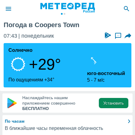
Погода в Coopers Town
ие о
циальности
07:43
понедельник
...
oda.com
)
Солнечно
+29°
алами,
тировать
ество
юго-восточный
яемой
По ощущениям +34°
5
7 м/с
. Вы можете
ступ к этому
используя
Наслаждайтесь нашим
едующих
приложением совершенно
Установить
БЕСПЛАТНО
файлы
По часам
олучить
В ближайшие часы переменная облачность
й доступ