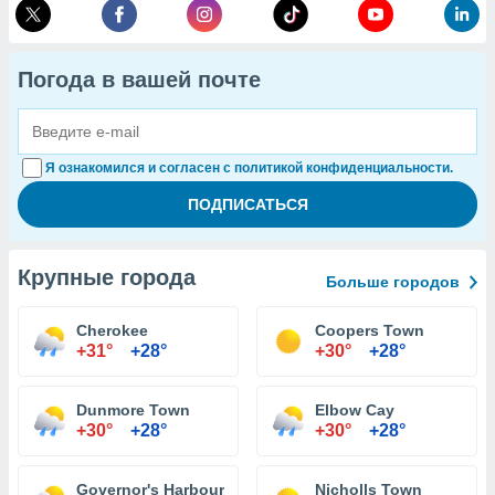
Погода в вашей почте
Я ознакомился и согласен с политикой конфиденциальности.
Крупные города
Больше городов
Cherokee
Coopers Town
+31°
+28°
+30°
+28°
Dunmore Town
Elbow Cay
+30°
+28°
+30°
+28°
Governor's Harbour
Nicholls Town