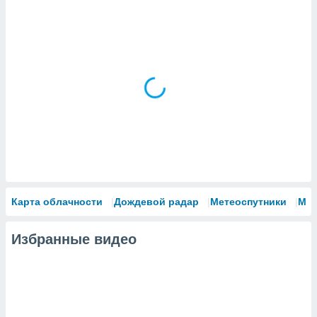
Карта облачности
Дождевой радар
Метеоспутники
Мо
Избранные видео