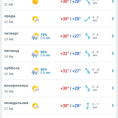
+30°
/
+28°
 и
м/с
11 Авг.
ть действия
я на веб-
среда
же
3
-
5
+30°
/
+28°
м/с
пределенный
12 Авг.
обы
вам рекламу
четверг
70%
5
-
6
+30°
/
+27°
зированный
0.6 мм
м/с
13 Авг.
го основе.
айти
пятница
ьную
60%
6
-
8
+31°
/
+28°
0.6 мм
м/с
14 Авг.
 в нашей
йлов cookie
ремя
суббота
60%
6
-
11
+31°
/
+27°
гласие,
0.6 мм
м/с
15 Авг.
опку
спользования
воскресенье
 cookie
5
-
8
+30°
/
+29°
м/с
16 Авг.
нную в
и нашего
понедельник
3
-
7
+30°
/
+28°
м/с
17 Авг.
ОГО ВЫ