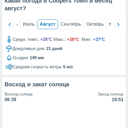
Какая погода в Coopers Town в месяц
с помощью
или
август
?
данных из
чников,
и
й
Июнь
Июль
Август
Сентябрь
Октябрь
Ноябрь
вование
ие
Средн. темп.:
+28°C
Макс.:
+28°C
Мин:
+27°C
х данных
Дождливые дни:
21
дней
контента.
Осадки:
149 мм
ные
и
Средняя скорость ветра:
5 м/с
ция
м
я
Восход и закат солнца
рованная
Восход солнца
Заход солнца
нтент,
06:39
19:51
е
сти рекламы
ие сведения
и и