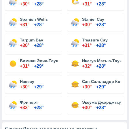
+30°
+28°
+31°
+28°
Spanish Wells
Staniel Cay
+31°
+28°
+30°
+28°
Tarpum Bay
Treasure Cay
+30°
+28°
+31°
+28°
Бимини Элис-Таун
Инагуа Мэтью-Таун
+31°
+29°
+32°
+28°
Нассау
Сан-Сальвадор Кокбе
+30°
+29°
+30°
+29°
Фрипорт
Эксума Джорджтаун
+32°
+28°
+30°
+28°