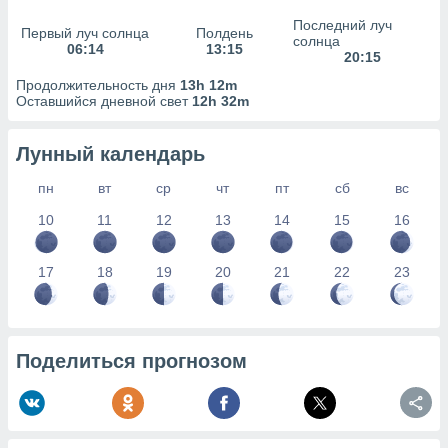
сервисов.
Последний луч
Первый луч солнца
Полдень
 наших 1199
солнца
06:14
13:15
неров
20:15
Продолжительность дня
13h 12m
Оставшийся дневной свет
12h 32m
Лунный календарь
пн
вт
ср
чт
пт
сб
вс
10
11
12
13
14
15
16
17
18
19
20
21
22
23
Поделиться прогнозом