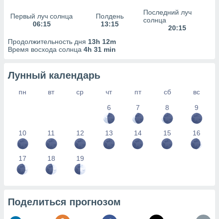
сервисов.
Последний луч
Первый луч солнца
Полдень
 наших 1199
солнца
06:15
13:15
неров
20:15
Продолжительность дня
13h 12m
Время восхода солнца
4h 31 min
Лунный календарь
пн
вт
ср
чт
пт
сб
вс
6
7
8
9
10
11
12
13
14
15
16
17
18
19
Поделиться прогнозом