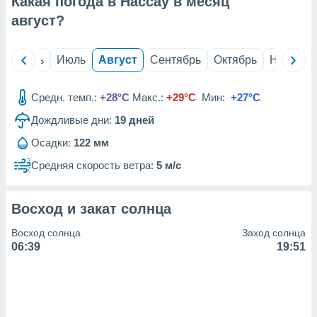
Какая погода в Нассау в месяц
с помощью
или
август
?
данных из
чников,
и
й
Июнь
Июль
Август
Сентябрь
Октябрь
Ноябрь
вование
ие
Средн. темп.:
+28°C
Макс.:
+29°C
Мин:
+27°C
х данных
Дождливые дни:
19
дней
контента.
Осадки:
122 мм
ные
и
Средняя скорость ветра:
5 м/с
ция
м
я
Восход и закат солнца
рованная
Восход солнца
Заход солнца
нтент,
06:39
19:51
е
сти рекламы
ие сведения
и и