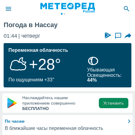
Погода в Нассау
ие о
циальности
01:45
четверг
...
oda.com
)
Переменная облачность
+28°
алами,
тировать
Убывающая
ество
Освещенность:
яемой
По ощущениям +33°
44%
. Вы можете
ступ к этому
используя
Наслаждайтесь нашим
едующих
приложением совершенно
Установить
БЕСПЛАТНО
файлы
По часам
олучить
В ближайшие часы переменная облачность
й доступ