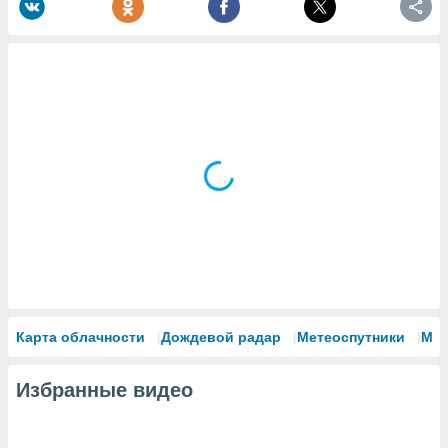
Карта облачности
Дождевой радар
Метеоспутники
Мо
Избранные видео