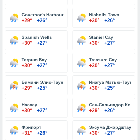
Governor's Harbour
Nicholls Town
+29°
+26°
+30°
+26°
Spanish Wells
Staniel Cay
+30°
+27°
+30°
+27°
Tarpum Bay
Treasure Cay
+30°
+27°
+30°
+27°
Бимини Элис-Таун
Инагуа Мэтью-Таун
+29°
+25°
+30°
+25°
Нассау
Сан-Сальвадор Кокбе
+30°
+27°
+29°
+26°
Фрипорт
Эксума Джорджтаун
+31°
+26°
+30°
+27°