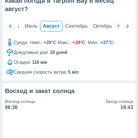
Какая погода в Tarpum Bay в месяц
с помощью
или
август
?
данных из
чников,
и
й
Июнь
Июль
Август
Сентябрь
Октябрь
Ноябрь
вование
ие
Средн. темп.:
+28°C
Макс.:
+29°C
Мин:
+27°C
х данных
Дождливые дни:
18
дней
контента.
Осадки:
116 мм
ные
и
Средняя скорость ветра:
5 м/с
ция
м
я
Восход и закат солнца
рованная
Восход солнца
Заход солнца
нтент,
06:36
19:43
е
сти рекламы
ие сведения
и и