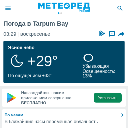
Погода в Tarpum Bay
ие о
циальности
03:29
воскресенье
...
oda.com
)
Ясное небо
+29°
алами,
тировать
Убывающая
ество
Освещенность:
яемой
По ощущениям +33°
13%
. Вы можете
ступ к этому
используя
Наслаждайтесь нашим
едующих
приложением совершенно
Установить
БЕСПЛАТНО
файлы
По часам
олучить
В ближайшие часы переменная облачность
й доступ