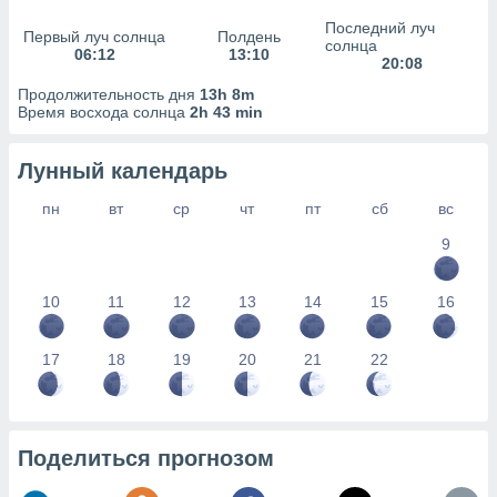
сервисов.
Последний луч
Первый луч солнца
Полдень
 наших 1199
солнца
06:12
13:10
неров
20:08
Продолжительность дня
13h 8m
Время восхода солнца
2h 43 min
Лунный календарь
пн
вт
ср
чт
пт
сб
вс
9
10
11
12
13
14
15
16
17
18
19
20
21
22
Поделиться прогнозом