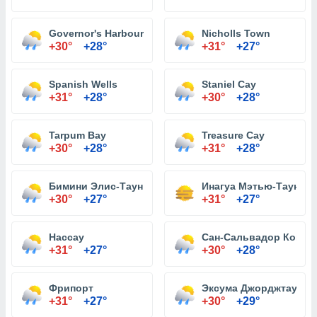
Governor's Harbour
Nicholls Town
+30°
+28°
+31°
+27°
Spanish Wells
Staniel Cay
+31°
+28°
+30°
+28°
Tarpum Bay
Treasure Cay
+30°
+28°
+31°
+28°
Бимини Элис-Таун
Инагуа Мэтью-Таун
+30°
+27°
+31°
+27°
Нассау
Сан-Сальвадор Кокбе
+31°
+27°
+30°
+28°
Фрипорт
Эксума Джорджтаун
+31°
+27°
+30°
+29°