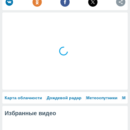
Карта облачности
Дождевой радар
Метеоспутники
Мо
Избранные видео