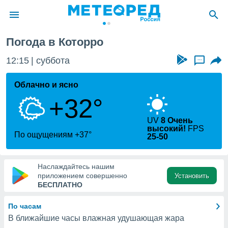
Погода в Которро
ие о
циальности
12:15
суббота
...
oda.com
)
Облачно и ясно
+32°
алами,
тировать
ество
UV
8 Очень
высокий!
FPS
яемой
По ощущениям +37°
25-50
. Вы можете
ступ к этому
используя
Наслаждайтесь нашим
едующих
приложением совершенно
Установить
БЕСПЛАТНО
файлы
По часам
олучить
й доступ
В ближайшие часы влажная удушающая жара