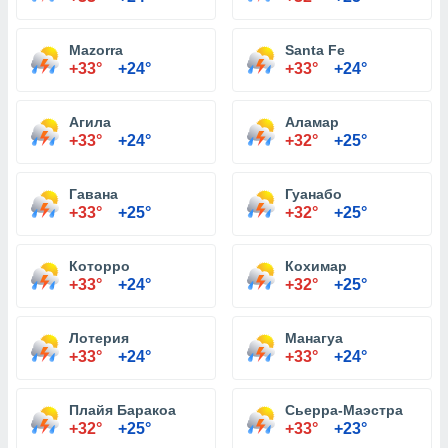
Mazorra
Santa Fe
+33°
+24°
+33°
+24°
Агила
Аламар
+33°
+24°
+32°
+25°
Гавана
Гуанабо
+33°
+25°
+32°
+25°
Которро
Кохимар
+33°
+24°
+32°
+25°
Лотерия
Манагуа
+33°
+24°
+33°
+24°
Плайя Баракоа
Сьерра-Маэстра
+32°
+25°
+33°
+23°