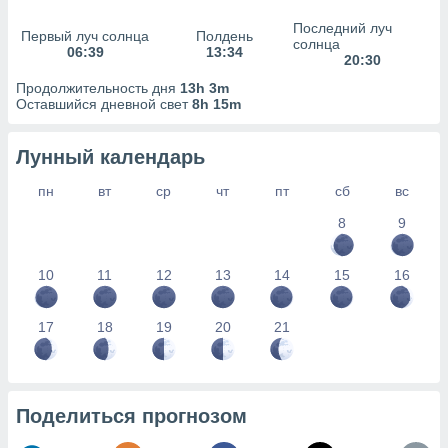
сервисов.
Последний луч
 наших 1199
Первый луч солнца
Полдень
солнца
06:39
13:34
неров
20:30
Продолжительность дня
13h 3m
Оставшийся дневной свет
8h 15m
Лунный календарь
пн
вт
ср
чт
пт
сб
вс
8
9
10
11
12
13
14
15
16
17
18
19
20
21
Поделиться прогнозом