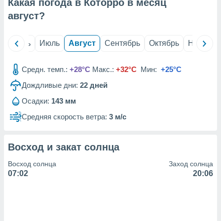
с помощью
Какая погода в Которро в месяц
или
август
?
данных из
чников,
и
й
Июнь
Июль
Август
Сентябрь
Октябрь
Ноябрь
вование
ие
Средн. темп.:
+28°C
Макс.:
+32°C
Мин:
+25°C
х данных
Дождливые дни:
22
дней
контента.
ные
Осадки:
143 мм
и
Средняя скорость ветра:
3 м/с
ция
м
я
Восход и закат солнца
рованная
Восход солнца
Заход солнца
нтент,
07:02
20:06
е
сти рекламы
ие сведения
и и