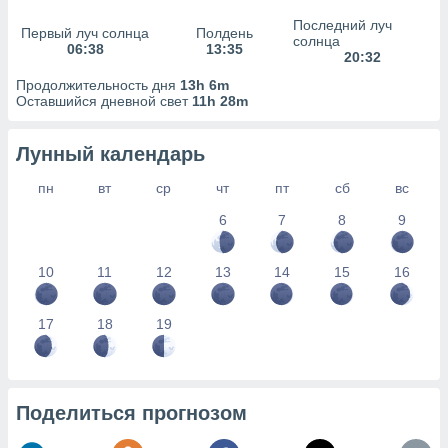
сервисов.
Последний луч
Первый луч солнца
Полдень
 наших 1199
солнца
06:38
13:35
неров
20:32
Продолжительность дня
13h 6m
Оставшийся дневной свет
11h 28m
Лунный календарь
пн
вт
ср
чт
пт
сб
вс
6
7
8
9
10
11
12
13
14
15
16
17
18
19
Поделиться прогнозом