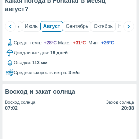
Какая погода в Fontanar в месяц
с помощью
или
август
?
данных из
чников,
и
й
Июнь
Июль
Август
Сентябрь
Октябрь
Ноябрь
вование
ие
Средн. темп.:
+28°C
Макс.:
+31°C
Мин:
+26°C
х данных
Дождливые дни:
19
дней
контента.
Осадки:
113 мм
ные
и
Средняя скорость ветра:
3 м/с
ция
м
я
Восход и закат солнца
рованная
Восход солнца
Заход солнца
нтент,
07:02
20:08
е
сти рекламы
ие сведения
и и