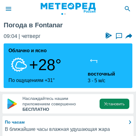
Погода в Fontanar
ие о
циальности
09:04
четверг
...
oda.com
)
Облачно и ясно
+28°
алами,
тировать
ество
восточный
яемой
По ощущениям +31°
3
5 м/с
. Вы можете
ступ к этому
используя
Наслаждайтесь нашим
едующих
приложением совершенно
Установить
БЕСПЛАТНО
файлы
По часам
олучить
В ближайшие часы влажная удушающая жара
й доступ