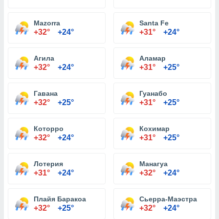
Mazorra
Santa Fe
+32°
+24°
+31°
+24°
Агила
Аламар
+32°
+24°
+31°
+25°
Гавана
Гуанабо
+32°
+25°
+31°
+25°
Которро
Кохимар
+32°
+24°
+31°
+25°
Лотерия
Манагуа
+31°
+24°
+32°
+24°
Плайя Баракоа
Сьерра-Маэстра
+32°
+25°
+32°
+24°