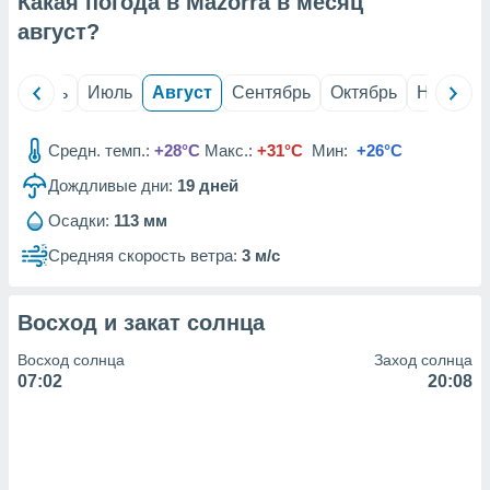
Какая погода в Mazorra в месяц
с помощью
или
август
?
данных из
чников,
и
й
Июнь
Июль
Август
Сентябрь
Октябрь
Ноябрь
вование
ие
Средн. темп.:
+28°C
Макс.:
+31°C
Мин:
+26°C
х данных
Дождливые дни:
19
дней
контента.
Осадки:
113 мм
ные
и
Средняя скорость ветра:
3 м/с
ция
м
я
Восход и закат солнца
рованная
Восход солнца
Заход солнца
нтент,
07:02
20:08
е
сти рекламы
ие сведения
и и