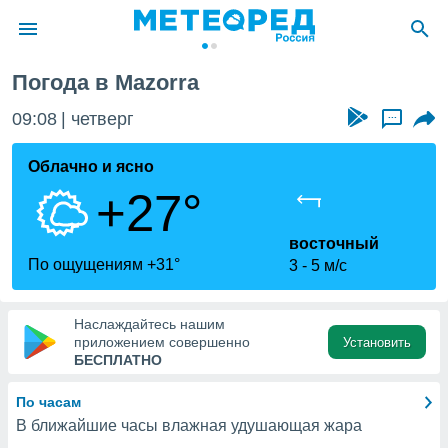
Погода в Mazorra
ие о
циальности
09:08
четверг
...
oda.com
)
Облачно и ясно
+27°
алами,
тировать
ество
восточный
яемой
По ощущениям +31°
3
5 м/с
. Вы можете
ступ к этому
используя
Наслаждайтесь нашим
едующих
приложением совершенно
Установить
БЕСПЛАТНО
файлы
По часам
олучить
В ближайшие часы влажная удушающая жара
й доступ