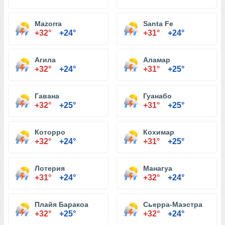
Mazorra
Santa Fe
+32°
+24°
+31°
+24°
Агила
Аламар
+32°
+24°
+31°
+25°
Гавана
Гуанабо
+32°
+25°
+31°
+25°
Которро
Кохимар
+32°
+24°
+31°
+25°
Лотерия
Манагуа
+31°
+24°
+32°
+24°
Плайя Баракоа
Сьерра-Маэстра
+32°
+25°
+32°
+24°