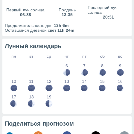
сервисов.
Последний луч
Первый луч солнца
Полдень
 наших 1199
солнца
06:38
13:35
неров
20:31
Продолжительность дня
13h 6m
Оставшийся дневной свет
11h 24m
Лунный календарь
пн
вт
ср
чт
пт
сб
вс
6
7
8
9
10
11
12
13
14
15
16
17
18
19
Поделиться прогнозом