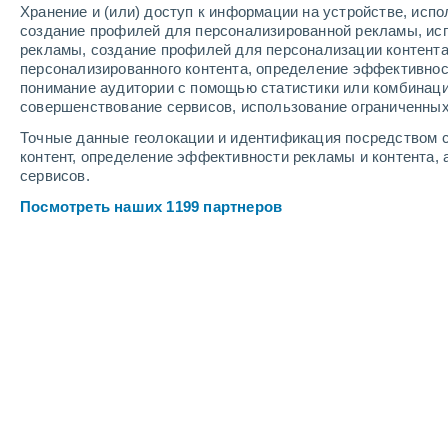
Хранение и (или) доступ к информации на устройстве, исп
5
-
12
м/с
5
-
12
м/с
4
-
9
м/с
создание профилей для персонализированной рекламы, ис
рекламы, создание профилей для персонализации контент
персонализированного контента, определение эффективнос
Погода в Куэнке cегодня
, 7 августа
понимание аудитории с помощью статистики или комбинаци
совершенствование сервисов, использование ограниченных
Ясное небо
+22°
02:00
Точные данные геолокации и идентификация посредством с
Ощущаемая т.
+23°
контент, определение эффективности рекламы и контента, 
сервисов.
Ясное небо
+22°
03:00
Посмотреть наших 1199 партнеров
Ощущаемая т.
+22°
Ясное небо
+20°
05:00
Ощущаемая т.
+20°
Солнечно
+20°
08:00
Ощущаемая т.
+20°
Солнечно
+29°
11:00
Ощущаемая т.
+29°