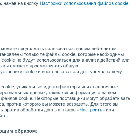
е, нажав на кнопку
Настройки использования файлов cookie
,
жёлтое предупреждение
Умеренное предупреждение о
высокая температура Куэнка
ая
сегодня
ость:
но можете продолжать пользоваться нашим веб-сайтом
становлены только те файлы cookie, которые необходимы
й радар
Метеоспутники
Модели
 cookie не будут использоваться для анализа действий или
ко вы сможете просматривать общую
установки cookie и воспользоваться доступом к нашему
недельник
вторник
среда
четверг
cookie, уникальные идентификаторы или аналогичные
10 Авг.
11 Авг.
12 Авг.
13 Авг.
 персональных данных, таких как информация о вашем
ы файлов cookie. Некоторые поставщики могут обрабатывать
а, против которого вы можете возразить. Для этого вы
ть против обработки данных, нажав «
Настроить
» или
йте.
35°
/
+18°
+35°
/
+19°
+36°
/
+19°
+37°
/
+21°
ющим образом: