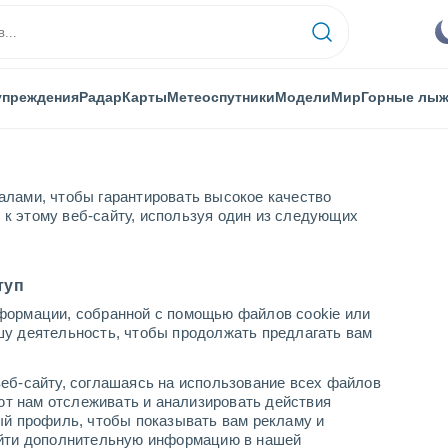
упреждения
Радар
Карты
Метеоспутники
Модели
Мир
Горные лы
алами, чтобы гарантировать высокое качество
к этому веб-сайту, используя один из следующих
нция Куэнки
Куэнка
туп
формации, собранной с помощью файлов cookie или
ания)
шу деятельность, чтобы продолжать предлагать вам
...
еб-сайту, соглашаясь на использование всех файлов
яют нам отслеживать и анализировать действия
По часам
ый профиль, чтобы показывать вам рекламу и
В ближайшие часы безоблачно
найти дополнительную информацию в нашей