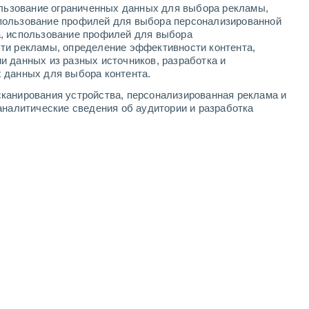
ользование ограниченных данных для выбора рекламы,
5
-
17
м/с
5
-
10
м/с
4
-
10
м/с
4
-
11
м/с
пользование профилей для выбора персонализированной
а, использование профилей для выбора
ти рекламы, определение эффективности контента,
и данных из разных источников, разработка и
 данных для выбора контента.
юго-восточный
0 Низкий
канирования устройства, персонализированная реклама и
3
-
6 м/с
FPS:
нет
аналитические сведения об аудитории и разработка
юго-восточный
0 Низкий
3
-
6 м/с
FPS:
нет
восточный
0 Низкий
2
-
5 м/с
FPS:
нет
восточный
0 Низкий
2
-
4 м/с
FPS:
нет
южный
4 Средний
3
-
7 м/с
FPS:
6-10