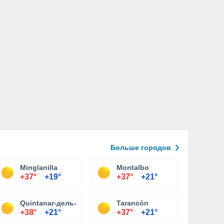
Больше городов
Minglanilla
Montalbo
+37°
+19°
+37°
+21°
Quintanar-дель-Рей
Tarancón
+38°
+21°
+37°
+21°