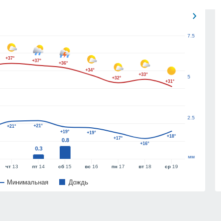
7.5
+37°
+37°
+36°
+34°
+33°
5
+32°
+31°
2.5
+21°
+21°
+19°
+19°
+18°
+17°
0.8
+16°
0.3
мм
чт
13
пт
14
сб
15
вс
16
пн
17
вт
18
ср
19
Минимальная
Дождь