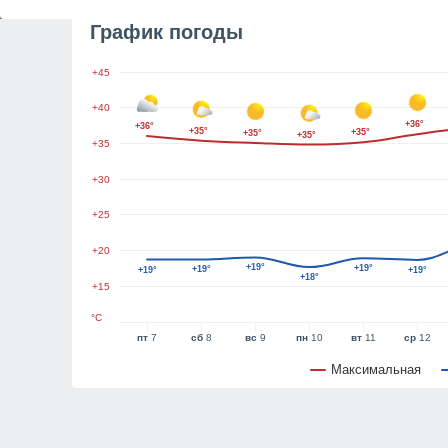
График погоды
+45
+40
+36°
+36°
+35°
+35°
+35°
+35°
+35
+30
+25
+20
+19°
+19°
+19°
+19°
+19°
+18°
+15
°C
пт
7
сб
8
вс
9
пн
10
вт
11
ср
12
Максимальная