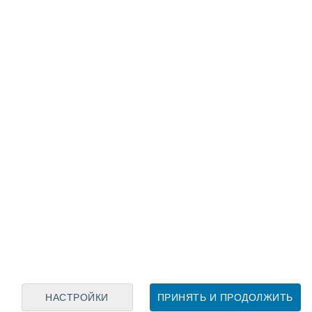
Лунный календарь
пн
вт
ср
чт
пт
сб
вс
7
8
9
10
11
12
13
14
15
16
17
18
19
20
НАСТРОЙКИ
ПРИНЯТЬ И ПРОДОЛЖИТЬ