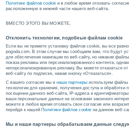
Политике файлов cookie
и в любое время отозвать согласи
+22°
расположенную в нижней части нашего веб-сайта.
Убывающ
ВМЕСТО ЭТОГО ВЫ МОЖЕТЕ,
Освещенн
По ощущениям +23°
35%
Отклонить технологии, подобные файлам cookie
Если вы не примете установку файлов cookie, вы все рав
pogoda.com. В этом случае мы сообщаем вам, что будут у
Погода на 1 – 7 дней
Карта температур
Дождево
для обеспечения навигации по веб-сайту, но никакие файлы
показа рекламы или персонализированного контента, одна
неперсонализированную рекламу. Вы можете отказаться от 
веб-сайту по подписке, нажав кнопку «Отказаться».
завтра
воскресенье
по
cегодня
С вашего согласия мы и
наши партнеры
используем файлы 
8 Авг.
9 Авг.
7 Авг.
технологии для хранения, получения доступа и обработки
посещении данного веб-сайта, IP-адреса и идентификатор
ваши персональные данные на основании законного интерес
можете в любое время отозвать свое согласие или возрази
перейдя к нашей
Политики файлов cookie
на данном веб-са
+35°
/
+19°
+35°
/
+19°
+
+36°
/
+19°
Мы и наши партнеры обрабатываем данные следу