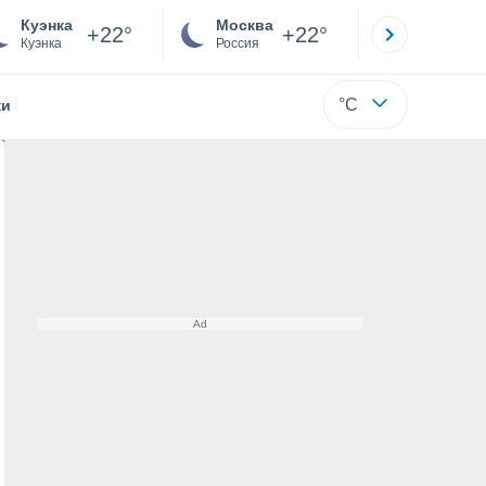
Куэнка
Москва
Санкт-
+22°
+22°
Куэнка
Россия
Са
°C
жи