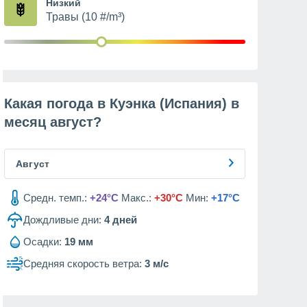
Низкий
Травы (10 #/m³)
Какая погода в Куэнка (Испания) в
месяц
август
?
Август
Средн. темп.:
+24°C
Макс.:
+30°C
Мин:
+17°C
Дождливые дни:
4
дней
Осадки:
19 мм
Средняя скорость ветра:
3 м/с