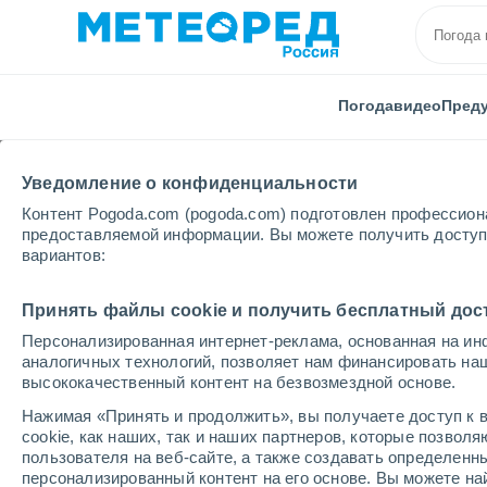
Погода
видео
Пред
Уведомление о конфиденциальности
Контент Pogoda.com (pogoda.com) подготовлен профессион
предоставляемой информации. Вы можете получить доступ 
вариантов:
Главная
Испания
Кастилия–Ла-Манча
Прови
Принять файлы cookie и получить бесплатный дос
Персонализированная интернет-реклама, основанная на ин
Погода в Куэнке (Исп
аналогичных технологий, позволяет нам финансировать на
высококачественный контент на безвозмездной основе.
01:54
пятница
Нажимая «Принять и продолжить», вы получаете доступ к в
cookie, как наших, так и наших партнеров, которые позвол
пользователя на веб-сайте, а также создавать определенн
Ясное небо
персонализированный контент на его основе. Вы можете 