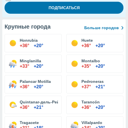
Крупные города
Больше городов
Honrubia
Huete
+36°
+20°
+36°
+20°
Minglanilla
Montalbo
+33°
+20°
+35°
+20°
Palancar Motilla
Pedroneras
+36°
+20°
+37°
+21°
Quintanar-дель-Рей
Tarancón
+36°
+21°
+36°
+20°
Tragacete
Villalpardo
+31°
+19°
+34°
+20°