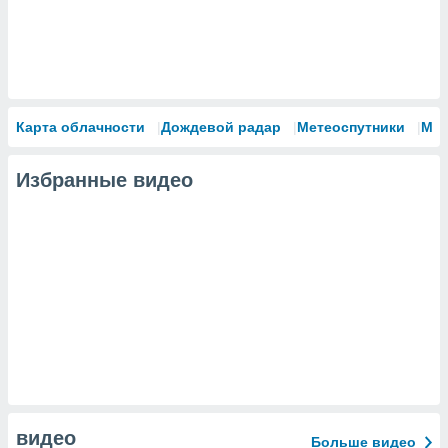
Карта облачности
Дождевой радар
Метеоспутники
Мо
Избранные видео
видео
Больше видео