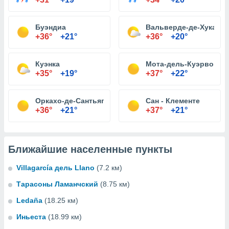
Буэндиа
Вальверде-де-Хукар
+36°
+21°
+36°
+20°
Куэнка
Мота-дель-Куэрво
+35°
+19°
+37°
+22°
Оркахо-де-Сантьяго
Сан - Клементе
+36°
+21°
+37°
+21°
Ближайшие населенные пункты
Villagarcía дель Llano
(7.2 км)
Тарасоны Ламанчский
(8.75 км)
Ledaña
(18.25 км)
Иньеста
(18.99 км)