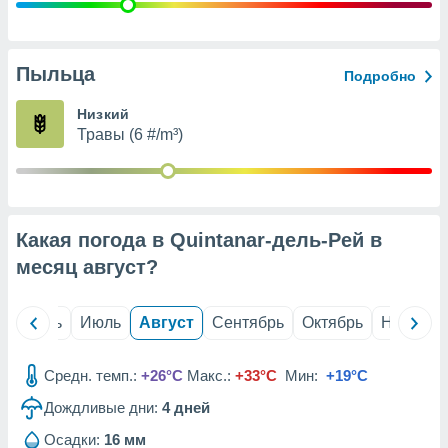
с помощью
или
данных из
чников,
Пыльца
Подробно
и
вование
Низкий
Травы (6 #/m³)
ие
х данных
контента.
ные
и
Какая погода в Quintanar-дель-Рей в
ция
м
месяц
август
?
я
рованная
й
Июнь
Июль
Август
Сентябрь
Октябрь
Ноябрь
нтент,
е
сти рекламы
Средн. темп.:
+26°C
Макс.:
+33°C
Мин:
+19°C
Дождливые дни:
4
дней
ие сведения
и и
Осадки:
16 мм