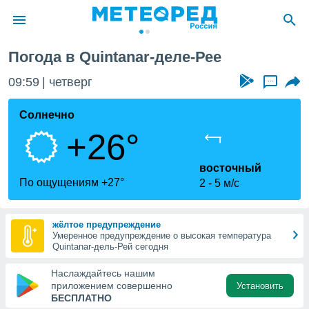
и
Quintanar-дель-Рей
Погода в Quintanar-деле-Рее
ие о
циальности
09:59
четверг
...
oda.com
)
Солнечно
+26°
алами,
тировать
ество
восточный
яемой
По ощущениям +27°
2
5 м/с
. Вы можете
ступ к этому
используя
жёлтое предупреждение
едующих
Умеренное предупреждение о высокая температура
Quintanar-дель-Рей сегодня
файлы
Наслаждайтесь нашим
олучить
приложением совершенно
Установить
й доступ
БЕСПЛАТНО