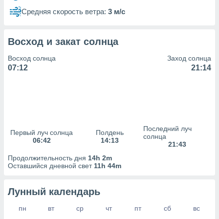
сервисов.
Средняя скорость ветра:
3 м/с
 наших 1199
неров
Восход и закат солнца
Восход солнца
Заход солнца
07:12
21:14
Последний луч
Первый луч солнца
Полдень
солнца
06:42
14:13
21:43
Продолжительность дня
14h 2m
Оставшийся дневной свет
11h 44m
Лунный календарь
пн
вт
ср
чт
пт
сб
вс