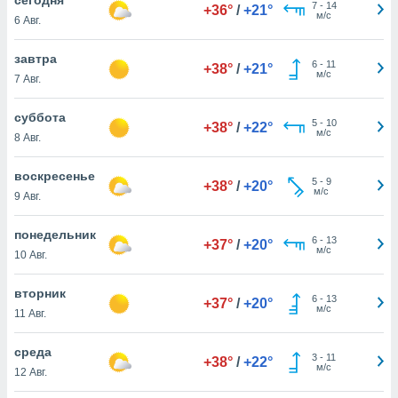
 и
7
-
14
+36°
/
+21°
м/с
6 Авг.
ть действия
я на веб-
же
завтра
6
-
11
+38°
/
+21°
пределенный
м/с
7 Авг.
обы
вам рекламу
суббота
5
-
10
зированный
+38°
/
+22°
м/с
8 Авг.
го основе.
айти
ьную
воскресенье
5
-
9
+38°
/
+20°
 в нашей
м/с
9 Авг.
йлов cookie
ремя
понедельник
6
-
13
гласие,
+37°
/
+20°
м/с
10 Авг.
опку
спользования
вторник
 cookie
6
-
13
+37°
/
+20°
м/с
нную в
11 Авг.
и нашего
среда
3
-
11
+38°
/
+22°
м/с
12 Авг.
ОГО ВЫ