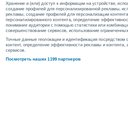
Хранение и (или) доступ к информации на устройстве, исп
2
-
7
м/с
1
-
5
м/с
2
-
6
м/с
создание профилей для персонализированной рекламы, ис
рекламы, создание профилей для персонализации контент
персонализированного контента, определение эффективнос
Погода в Dehradun cегодня
, 7 авгус
понимание аудитории с помощью статистики или комбинаци
совершенствование сервисов, использование ограниченных
Переменная облачно
+24°
03:30
Точные данные геолокации и идентификация посредством с
Ощущаемая т.
+23°
контент, определение эффективности рекламы и контента, 
сервисов.
Пасмурно
+24°
04:30
Посмотреть наших 1199 партнеров
Ощущаемая т.
+23°
Переменная облачно
+24°
05:30
Ощущаемая т.
+24°
Пасмурно
+25°
07:30
Ощущаемая т.
+25°
Переменная облачно
+27°
10:30
Ощущаемая т.
+30°