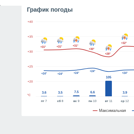
График погоды
+40
+35
+32°
+31°
+31°
+31°
+30°
+30
+28°
+25
+24°
+24°
+24°
+24°
+24°
105
+20
7.5
6.6
3.6
3.5
3.9
°C
пт
7
сб
8
вс
9
пн
10
вт
11
ср
12
Максимальная