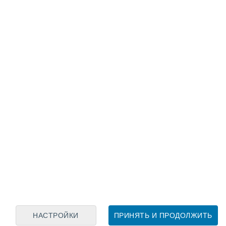
Лунный календарь
пн
вт
ср
чт
пт
сб
вс
7
8
9
10
11
12
13
14
15
16
17
18
19
20
НАСТРОЙКИ
ПРИНЯТЬ И ПРОДОЛЖИТЬ