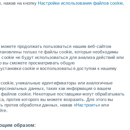
е, нажав на кнопку
Настройки использования файлов cookie
,
ая
ость:
но можете продолжать пользоваться нашим веб-сайтом
становлены только те файлы cookie, которые необходимы
адар
Метеоспутники
Модели
 cookie не будут использоваться для анализа действий или
ко вы сможете просматривать общую
установки cookie и воспользоваться доступом к нашему
недельник
вторник
среда
четверг
cookie, уникальные идентификаторы или аналогичные
10 Авг.
11 Авг.
12 Авг.
13 Авг.
 персональных данных, таких как информация о вашем
ы файлов cookie. Некоторые поставщики могут обрабатывать
а, против которого вы можете возразить. Для этого вы
ть против обработки данных, нажав «
Настроить
» или
90%
90%
90%
90%
йте.
6.6 мм
105 мм
3.9 мм
6.5 мм
30°
/
+24°
+28°
/
+23°
+32°
/
+24°
+31°
/
+24°
ющим образом: