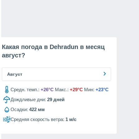
Какая погода в Dehradun в месяц
август
?
Август
Средн. темп.:
+26°C
Макс.:
+29°C
Мин:
+23°C
Дождливые дни:
29
дней
Осадки:
422 мм
Средняя скорость ветра:
1 м/с