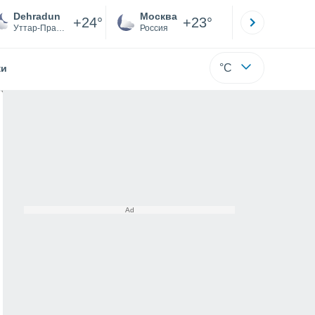
Dehradun
Москва
Санкт-
+24°
+23°
Уттар-Прадеш
Россия
Са
°C
жи