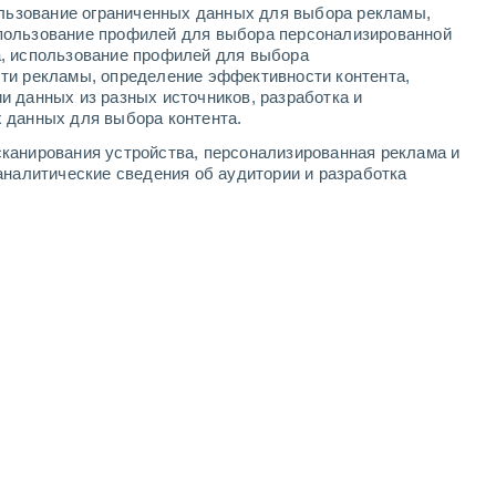
ользование ограниченных данных для выбора рекламы,
1
-
6
м/с
1
-
5
м/с
2
-
6
м/с
1
-
6
м/с
пользование профилей для выбора персонализированной
а, использование профилей для выбора
ти рекламы, определение эффективности контента,
та
и данных из разных источников, разработка и
 данных для выбора контента.
сть
северо-западный
0 Низкий
канирования устройства, персонализированная реклама и
1
-
3 м/с
FPS:
нет
аналитические сведения об аудитории и разработка
северо-западный
0 Низкий
1
-
2 м/с
FPS:
нет
сть
Северо-восточный
0 Низкий
0
-
1 м/с
FPS:
нет
северо-западный
1 Низкий
0
-
2 м/с
FPS:
нет
сть
западный
7 Высокий
1
-
5 м/с
FPS:
15-25