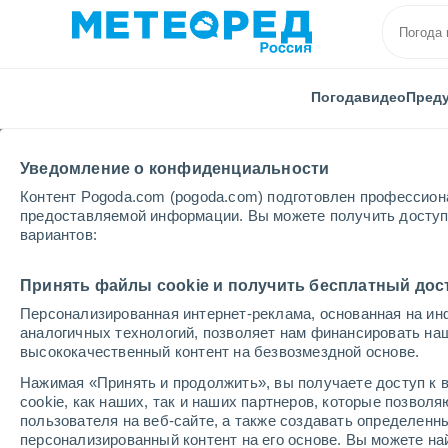
Погода
видео
Пред
Уведомление о конфиденциальности
Контент Pogoda.com (pogoda.com) подготовлен профессион
предоставляемой информации. Вы можете получить доступ 
вариантов:
Главная
Индия
Уттар-Прадеш
Dehradun
Принять файлы cookie и получить бесплатный дос
Персонализированная интернет-реклама, основанная на ин
Погода в Dehradun
аналогичных технологий, позволяет нам финансировать на
высококачественный контент на безвозмездной основе.
03:23
пятница
Нажимая «Принять и продолжить», вы получаете доступ к в
cookie, как наших, так и наших партнеров, которые позвол
пользователя на веб-сайте, а также создавать определенн
Переменная облачность
персонализированный контент на его основе. Вы можете 