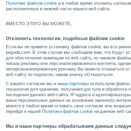
Политике файлов cookie
и в любое время отозвать согласи
+24°
расположенную в нижней части нашего веб-сайта.
Убывающ
ВМЕСТО ЭТОГО ВЫ МОЖЕТЕ,
Освещенн
По ощущениям +23°
37%
Отклонить технологии, подобные файлам cookie
Если вы не примете установку файлов cookie, вы все рав
pogoda.com. В этом случае мы сообщаем вам, что будут у
Погода на 1 – 7 дней
Карта дождей
Дождевой р
для обеспечения навигации по веб-сайту, но никакие файлы
показа рекламы или персонализированного контента, одна
неперсонализированную рекламу. Вы можете отказаться от 
веб-сайту по подписке, нажав кнопку «Отказаться».
завтра
воскресенье
по
cегодня
С вашего согласия мы и
наши партнеры
используем файлы 
8 Авг.
9 Авг.
7 Авг.
технологии для хранения, получения доступа и обработки
посещении данного веб-сайта, IP-адреса и идентификатор
ваши персональные данные на основании законного интерес
можете в любое время отозвать свое согласие или возрази
90%
90%
80%
перейдя к нашей
Политики файлов cookie
на данном веб-са
3.5 мм
7.5 мм
3.6 мм
+31°
/
+24°
+31°
/
+24°
+
+31°
/
+24°
Мы и наши партнеры обрабатываем данные следу