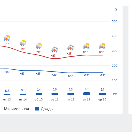
500
400
+31°
+29°
300
+28°
+28°
+28°
+28°
+27°
200
+24°
+23°
+23°
+23°
+23°
+23°
+22°
100
18
16
16
14
14
9.5
6.5
мм
чт
13
пт
14
сб
15
вс
16
пн
17
вт
18
ср
19
Минимальная
Дождь