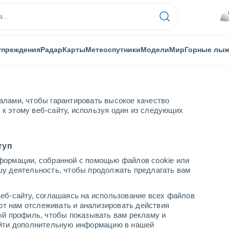
упреждения
Радар
Карты
Метеоспутники
Модели
Мир
Горные лы
алами, чтобы гарантировать высокое качество
к этому веб-сайту, используя один из следующих
туп
формации, собранной с помощью файлов cookie или
шу деятельность, чтобы продолжать предлагать вам
...
еб-сайту, соглашаясь на использование всех файлов
яют нам отслеживать и анализировать действия
По часам
ый профиль, чтобы показывать вам рекламу и
В ближайшие часы пасмурно
найти дополнительную информацию в нашей