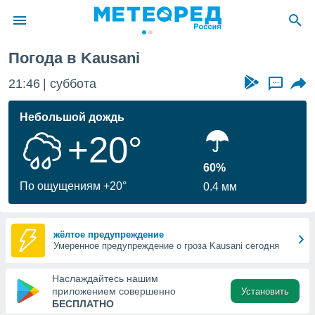
Погода в Kausani
ие о
циальности
21:46
суббота
...
oda.com
)
Небольшой дождь
+20°
алами,
тировать
ество
60%
яемой
По ощущениям +20°
0.4 мм
. Вы можете
ступ к этому
используя
едующих
жёлтое предупреждение
Умеренное предупреждение о гроза Kausani сегодня
файлы
Наслаждайтесь нашим
олучить
приложением совершенно
Установить
й доступ
БЕСПЛАТНО