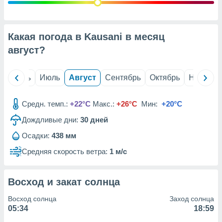
с помощью
или
данных из
чников,
Какая погода в Kausani в месяц
и
вование
август
?
ие
х данных
й
Июнь
Июль
Август
Сентябрь
Октябрь
Ноябрь
контента.
ные
Средн. темп.:
+22°C
Макс.:
+26°C
Мин:
+20°C
и
Дождливые дни:
30
дней
ция
м
Осадки:
438 мм
я
Средняя скорость ветра:
1 м/с
рованная
нтент,
е
Восход и закат солнца
сти рекламы
Восход солнца
Заход солнца
ие сведения
05:34
18:59
и и