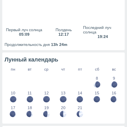
сервисов.
 наших 1199
неров
Последний луч
Первый луч солнца
Полдень
солнца
05:09
12:17
19:24
Продолжительность дня
13h 24m
Лунный календарь
пн
вт
ср
чт
пт
сб
вс
8
9
10
11
12
13
14
15
16
17
18
19
20
21