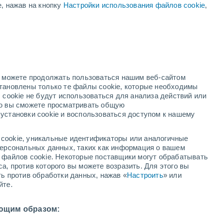
е, нажав на кнопку
Настройки использования файлов cookie
,
й
но можете продолжать пользоваться нашим веб-сайтом
становлены только те файлы cookie, которые необходимы
й радар
Метеоспутники
Модели
 cookie не будут использоваться для анализа действий или
ко вы сможете просматривать общую
установки cookie и воспользоваться доступом к нашему
вторник
среда
четверг
пятница
cookie, уникальные идентификаторы или аналогичные
11 Авг.
12 Авг.
13 Авг.
14 Авг.
 персональных данных, таких как информация о вашем
ы файлов cookie. Некоторые поставщики могут обрабатывать
а, против которого вы можете возразить. Для этого вы
ть против обработки данных, нажав «
Настроить
» или
30%
йте.
0.4 мм
26°
/
+17°
+28°
/
+16°
+26°
/
+18°
+23°
/
+14°
ющим образом: