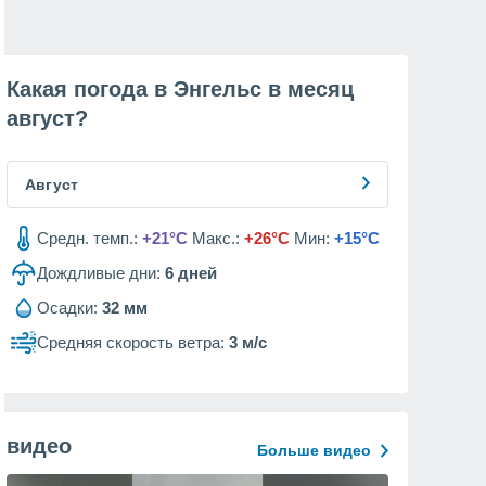
Какая погода в Энгельс в месяц
август
?
Август
Средн. темп.:
+21°C
Макс.:
+26°C
Мин:
+15°C
Дождливые дни:
6
дней
Осадки:
32 мм
Средняя скорость ветра:
3 м/с
видео
Больше видео