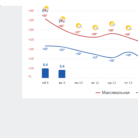
+45
+40
+36°
+35
+30°
+30
+28°
+27°
+26°
+26°
+25
+20
+22°
+21°
+19°
+18°
+17°
+15
+16°
6.4
5.4
+10
°C
сб
8
вс
9
пн
10
вт
11
ср
12
чт
13
Максимальная