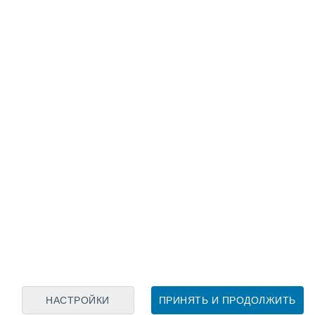
Лунный календарь
пн
вт
ср
чт
пт
сб
вс
8
9
10
11
12
13
14
15
16
17
18
19
20
21
НАСТРОЙКИ
ПРИНЯТЬ И ПРОДОЛЖИТЬ