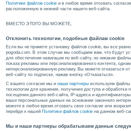
Политике файлов cookie
и в любое время отозвать согласи
+25°
расположенную в нижней части нашего веб-сайта.
ВМЕСТО ЭТОГО ВЫ МОЖЕТЕ,
Северны
По ощущениям +27°
1
-
2 м/с
Отклонить технологии, подобные файлам cookie
Если вы не примете установку файлов cookie, вы все рав
pogoda.com. В этом случае мы сообщаем вам, что будут у
Погода на 1 – 7 дней
Карта температур
Дождево
для обеспечения навигации по веб-сайту, но никакие файлы
показа рекламы или персонализированного контента, одна
неперсонализированную рекламу. Вы можете отказаться от 
веб-сайту по подписке, нажав кнопку «Отказаться».
завтра
понедельник
cегодня
С вашего согласия мы и
наши партнеры
используем файлы 
9 Авг.
10 Авг.
8 Авг.
технологии для хранения, получения доступа и обработки
посещении данного веб-сайта, IP-адреса и идентификатор
ваши персональные данные на основании законного интерес
можете в любое время отозвать свое согласие или возрази
80%
60%
перейдя к нашей
Политики файлов cookie
на данном веб-са
5.4 мм
6.4 мм
+30°
/
+21°
+27°
/
+19°
+
+36°
/
+22°
Мы и наши партнеры обрабатываем данные следу