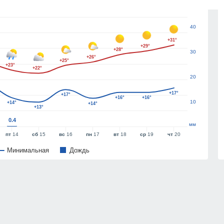
50
40
+31°
+29°
+28°
30
+26°
+25°
+23°
+22°
20
+17°
+17°
+16°
+16°
10
+14°
+14°
+13°
0.4
мм
пт
14
сб
15
вс
16
пн
17
вт
18
ср
19
чт
20
Минимальная
Дождь