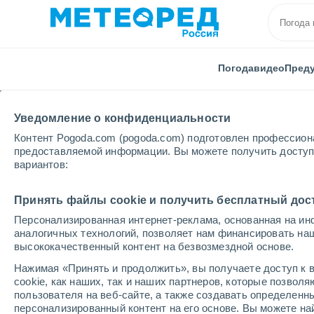
Погода
видео
Пред
Уведомление о конфиденциальности
Контент Pogoda.com (pogoda.com) подготовлен профессион
предоставляемой информации. Вы можете получить доступ 
вариантов:
Главная
Саратовская области
Энгельс
Принять файлы cookie и получить бесплатный дос
Персонализированная интернет-реклама, основанная на ин
Погода в Энгельсе
аналогичных технологий, позволяет нам финансировать на
высококачественный контент на безвозмездной основе.
07:26
суббота
Нажимая «Принять и продолжить», вы получаете доступ к в
cookie, как наших, так и наших партнеров, которые позвол
пользователя на веб-сайте, а также создавать определенн
Солнечно
персонализированный контент на его основе. Вы можете 