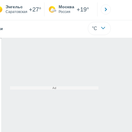
Энгельс
Москва
Санкт-
+27°
+19°
Саратовская
Россия
Са
°C
жи