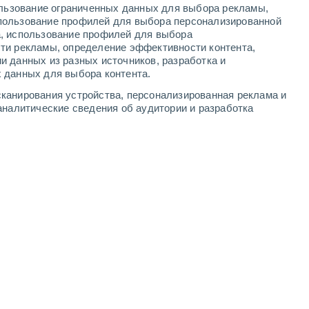
ользование ограниченных данных для выбора рекламы,
3
-
8
м/с
2
-
5
м/с
5
-
11
м/с
6
-
14
м/с
пользование профилей для выбора персонализированной
а, использование профилей для выбора
ти рекламы, определение эффективности контента,
та
и данных из разных источников, разработка и
 данных для выбора контента.
северо-западный
0 Низкий
канирования устройства, персонализированная реклама и
1
-
2 м/с
FPS:
нет
аналитические сведения об аудитории и разработка
северо-западный
1 Низкий
0
-
3 м/с
FPS:
нет
южный
2 Низкий
1
-
3 м/с
FPS:
нет
юго-западный
5 Средний
1
-
6 м/с
FPS:
6-10
юго-западный
6 Высокий
2
-
6 м/с
FPS:
15-25