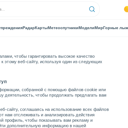
упреждения
Радар
Карты
Метеоспутники
Модели
Мир
Горные лы
алами, чтобы гарантировать высокое качество
к этому веб-сайту, используя один из следующих
туп
формации, собранной с помощью файлов cookie или
шу деятельность, чтобы продолжать предлагать вам
...
еб-сайту, соглашаясь на использование всех файлов
яют нам отслеживать и анализировать действия
По часам
ый профиль, чтобы показывать вам рекламу и
В ближайшие часы переменная
найти дополнительную информацию в нашей
облачность