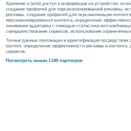
Хранение и (или) доступ к информации на устройстве, исп
4
-
10
м/с
4
-
10
м/с
4
-
12
м/с
создание профилей для персонализированной рекламы, ис
рекламы, создание профилей для персонализации контент
персонализированного контента, определение эффективнос
Погода в Энгельсе cегодня
, 8 авгус
понимание аудитории с помощью статистики или комбинаци
совершенствование сервисов, использование ограниченных
Солнечно
+26°
07:00
Точные данные геолокации и идентификация посредством с
Ощущаемая т.
+27°
контент, определение эффективности рекламы и контента, 
сервисов.
Солнечно
+27°
08:00
Посмотреть наших 1199 партнеров
Ощущаемая т.
+29°
Солнечно
+29°
09:00
Ощущаемая т.
+31°
Солнечно
+33°
11:00
Ощущаемая т.
+33°
Облачно и ясно
+35°
14:00
Ощущаемая т.
+35°