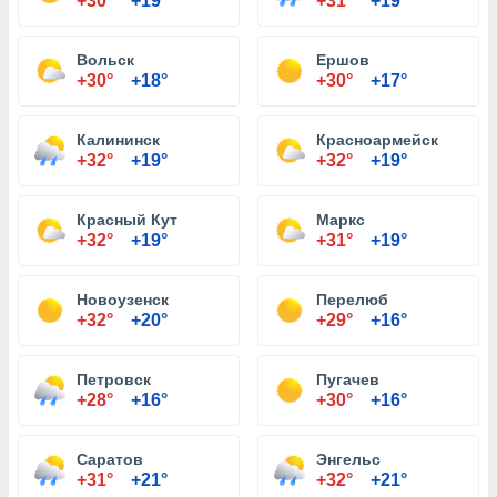
+30°
+19°
+31°
+19°
Вольск
Ершов
+30°
+18°
+30°
+17°
Калининск
Красноармейск
+32°
+19°
+32°
+19°
Красный Кут
Маркс
+32°
+19°
+31°
+19°
Новоузенск
Перелюб
+32°
+20°
+29°
+16°
Петровск
Пугачев
+28°
+16°
+30°
+16°
Саратов
Энгельс
+31°
+21°
+32°
+21°