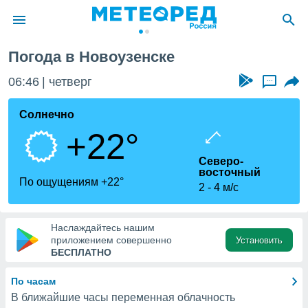
Погода в Новоузенске
ие о
циальности
06:46
четверг
...
oda.com
)
Солнечно
+22°
алами,
тировать
Северо-
ество
восточный
яемой
По ощущениям +22°
2
4 м/с
. Вы можете
ступ к этому
используя
едующих
Наслаждайтесь нашим
приложением совершенно
Установить
БЕСПЛАТНО
файлы
олучить
По часам
й доступ
В ближайшие часы переменная облачность