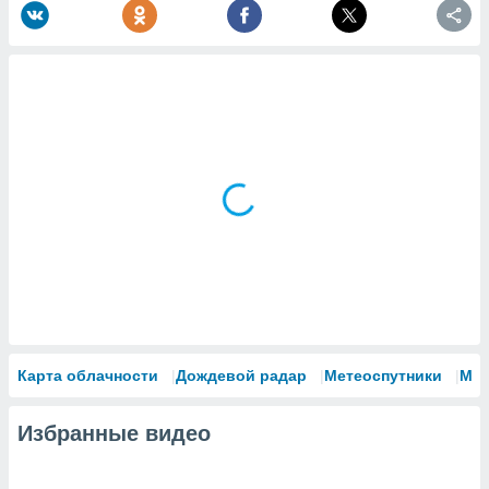
Карта облачности
Дождевой радар
Метеоспутники
Мо
Избранные видео