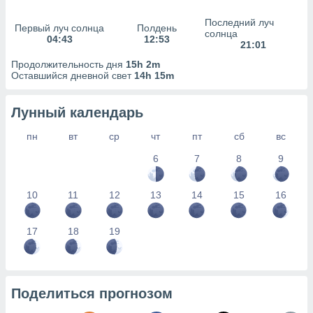
сервисов.
Последний луч
 наших 1199
Первый луч солнца
Полдень
солнца
неров
04:43
12:53
21:01
Продолжительность дня
15h 2m
Оставшийся дневной свет
14h 15m
Лунный календарь
пн
вт
ср
чт
пт
сб
вс
6
7
8
9
10
11
12
13
14
15
16
17
18
19
Поделиться прогнозом