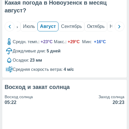
с помощью
Какая погода в Новоузенск в месяц
или
август
?
данных из
чников,
и
й
Июнь
Июль
Август
Сентябрь
Октябрь
Ноябрь
вование
ие
Средн. темп.:
+23°C
Макс.:
+29°C
Мин:
+16°C
х данных
контента.
Дождливые дни:
5
дней
ные
Осадки:
23 мм
и
Средняя скорость ветра:
4 м/с
ция
м
я
Восход и закат солнца
рованная
Восход солнца
Заход солнца
нтент,
05:22
20:23
е
сти рекламы
ие сведения
и и