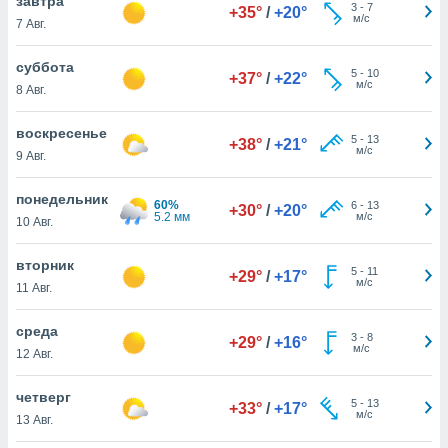
завтра
 и
3
-
7
+35°
/
+20°
м/с
7 Авг.
ть действия
я на веб-
же
суббота
5
-
10
+37°
/
+22°
пределенный
м/с
8 Авг.
обы
вам рекламу
воскресенье
зированный
5
-
13
+38°
/
+21°
м/с
9 Авг.
го основе.
айти
ьную
понедельник
60%
6
-
13
+30°
/
+20°
 в нашей
5.2 мм
м/с
10 Авг.
йлов cookie
ремя
вторник
5
-
11
гласие,
+29°
/
+17°
м/с
11 Авг.
опку
спользования
 cookie
среда
3
-
8
+29°
/
+16°
нную в
м/с
12 Авг.
и нашего
четверг
5
-
13
+33°
/
+17°
м/с
13 Авг.
ОГО ВЫ