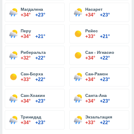
Магдалена
Насарет
+34°
+23°
+34°
+23°
Перу
Рейес
+34°
+21°
+33°
+21°
Риберальта
Сан - Игнасио
+32°
+22°
+34°
+22°
Сан-Борха
Сан-Рамон
+33°
+22°
+34°
+23°
Сан-Хоакин
Санта-Ана
+34°
+23°
+34°
+23°
Тринидад
Экзальтация
+34°
+23°
+33°
+22°