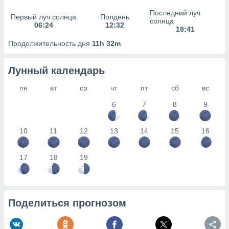
сервисов.
Последний луч
Первый луч солнца
Полдень
 наших 1199
солнца
06:24
12:32
неров
18:41
Продолжительность дня
11h 32m
Лунный календарь
пн
вт
ср
чт
пт
сб
вс
6
7
8
9
10
11
12
13
14
15
16
17
18
19
Поделиться прогнозом