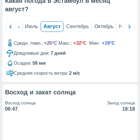
Какая погода в Эстамбул в месяц
с помощью
или
август
?
данных из
чников,
и
й
Июнь
Июль
Август
Сентябрь
Октябрь
Ноябрь
вование
ие
Средн. темп.:
+25°C
Макс.:
+32°C
Мин:
+19°C
х данных
Дождливые дни:
7
дней
контента.
Осадки:
58 мм
ные
и
Средняя скорость ветра:
2 м/с
ция
м
я
Восход и закат солнца
рованная
Восход солнца
Заход солнца
нтент,
06:47
18:18
е
сти рекламы
ие сведения
и и