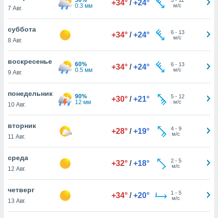
+34°
/
+24°
 и
0.3 мм
м/с
7 Авг.
ть действия
я на веб-
суббота
же
6
-
13
+34°
/
+24°
м/с
пределенный
8 Авг.
обы
вам рекламу
воскресенье
60%
6
-
13
+34°
/
+24°
зированный
0.5 мм
м/с
9 Авг.
го основе.
айти
понедельник
ьную
90%
5
-
12
+30°
/
+21°
12 мм
м/с
10 Авг.
 в нашей
йлов cookie
ремя
вторник
4
-
9
+28°
/
+19°
гласие,
м/с
11 Авг.
опку
спользования
среда
 cookie
2
-
5
+32°
/
+18°
м/с
12 Авг.
нную в
и нашего
четверг
1
-
5
+34°
/
+20°
м/с
13 Авг.
ОГО ВЫ