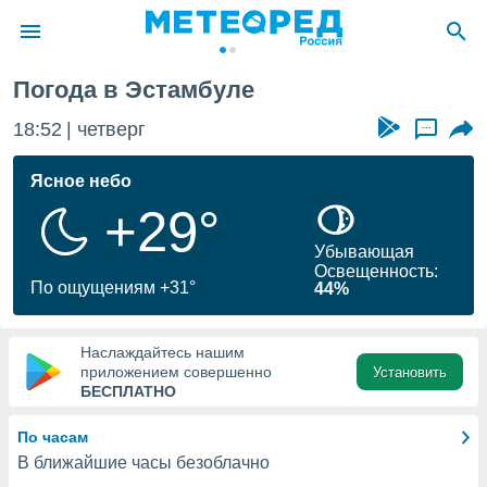
Погода в Эстамбуле
ие о
циальности
18:52
четверг
...
oda.com
)
Ясное небо
+29°
алами,
тировать
Убывающая
ество
Освещенность:
яемой
По ощущениям +31°
44%
. Вы можете
ступ к этому
используя
Наслаждайтесь нашим
едующих
приложением совершенно
Установить
БЕСПЛАТНО
файлы
По часам
олучить
В ближайшие часы безоблачно
й доступ