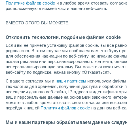
Политике файлов cookie
и в любое время отозвать согласи
+20°
расположенную в нижней части нашего веб-сайта.
Убывающ
ВМЕСТО ЭТОГО ВЫ МОЖЕТЕ,
Освещенн
По ощущениям +20°
44%
Отклонить технологии, подобные файлам cookie
Если вы не примете установку файлов cookie, вы все рав
pogoda.com. В этом случае мы сообщаем вам, что будут у
Погода на 1 – 7 дней
Карта температур
Дождево
для обеспечения навигации по веб-сайту, но никакие файлы
показа рекламы или персонализированного контента, одна
неперсонализированную рекламу. Вы можете отказаться от 
веб-сайту по подписке, нажав кнопку «Отказаться».
завтра
суббота
вос
cегодня
С вашего согласия мы и
наши партнеры
используем файлы 
7 Авг.
8 Авг.
6 Авг.
технологии для хранения, получения доступа и обработки
посещении данного веб-сайта, IP-адреса и идентификатор
ваши персональные данные на основании законного интерес
можете в любое время отозвать свое согласие или возрази
60%
30%
перейдя к нашей
Политики файлов cookie
на данном веб-са
1.3 мм
0.4 мм
+30°
/
+20°
+31°
/
+21°
+3
+30°
/
+19°
Мы и наши партнеры обрабатываем данные следу