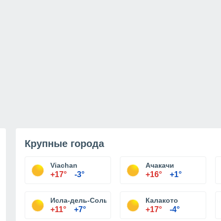
Крупные города
Viachan
Ачакачи
+17°
-3°
+16°
+1°
Исла-дель-Соль
Калакото
+11°
+7°
+17°
-4°