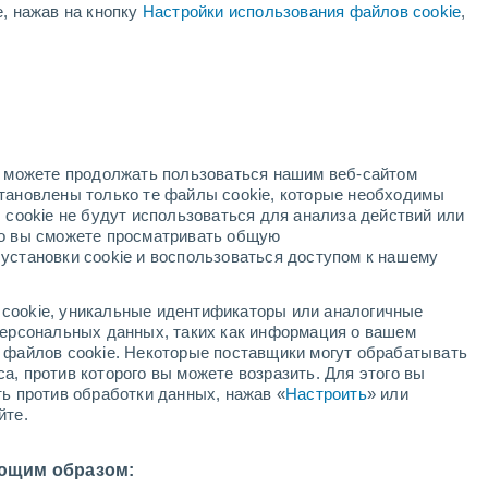
е, нажав на кнопку
Настройки использования файлов cookie
,
ая
ость:
но можете продолжать пользоваться нашим веб-сайтом
становлены только те файлы cookie, которые необходимы
й радар
Метеоспутники
Модели
 cookie не будут использоваться для анализа действий или
ко вы сможете просматривать общую
установки cookie и воспользоваться доступом к нашему
кресенье
понедельник
вторник
среда
cookie, уникальные идентификаторы или аналогичные
9 Авг.
10 Авг.
11 Авг.
12 Авг.
 персональных данных, таких как информация о вашем
ы файлов cookie. Некоторые поставщики могут обрабатывать
а, против которого вы можете возразить. Для этого вы
ть против обработки данных, нажав «
Настроить
» или
70%
90%
йте.
1 мм
7 мм
0°
/
+21°
+29°
/
+20°
+26°
/
+17°
+27°
/
+17°
ющим образом: