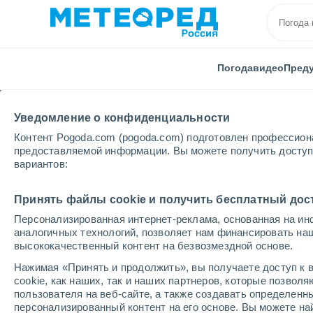
Погода
видео
Пред
Уведомление о конфиденциальности
Контент Pogoda.com (pogoda.com) подготовлен профессион
предоставляемой информации. Вы можете получить доступ 
вариантов:
Главная
Боливия
Департамент Ла-Пас
Рурре
Принять файлы cookie и получить бесплатный дос
Персонализированная интернет-реклама, основанная на ин
Погода в Рурренабаке
аналогичных технологий, позволяет нам финансировать на
высококачественный контент на безвозмездной основе.
04:00
четверг
Нажимая «Принять и продолжить», вы получаете доступ к в
cookie, как наших, так и наших партнеров, которые позвол
пользователя на веб-сайте, а также создавать определенн
Ясное небо
персонализированный контент на его основе. Вы можете 