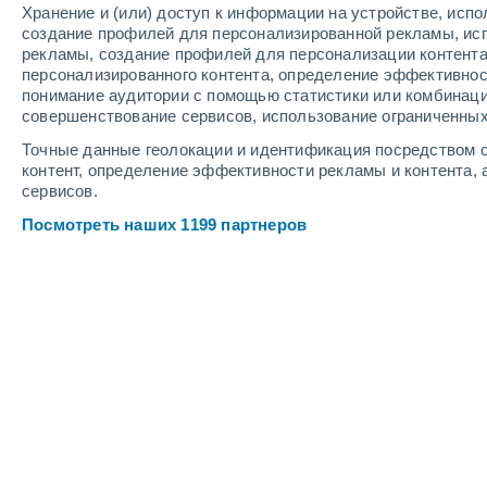
Хранение и (или) доступ к информации на устройстве, исп
4
-
9
м/с
5
-
12
м/с
3
5
-
13
м/с
создание профилей для персонализированной рекламы, ис
рекламы, создание профилей для персонализации контент
персонализированного контента, определение эффективнос
Погода в Рурренабаке cегодня
, 6 а
понимание аудитории с помощью статистики или комбинаци
совершенствование сервисов, использование ограниченных
Ясное небо
+20°
04:00
Точные данные геолокации и идентификация посредством с
Ощущаемая т.
+20°
контент, определение эффективности рекламы и контента, 
сервисов.
Ясное небо
+20°
05:00
Посмотреть наших 1199 партнеров
Ощущаемая т.
+20°
Ясное небо
+20°
06:00
Ощущаемая т.
+20°
Солнечно
+22°
08:00
Ощущаемая т.
+22°
Небольшой дождь
30%
+27°
11:00
0.2 мм
Ощущаемая т.
+29°