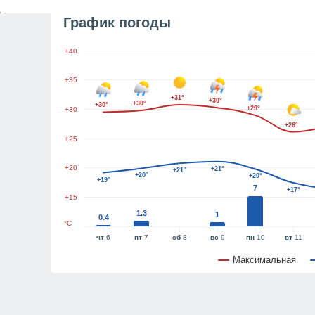
График погоды
+40
+35
+31°
+30°
+30°
+30°
+29°
+30
+26°
+25
+20
+21°
+21°
+20°
+20°
+19°
7
+17°
+15
1.3
1
0.4
°C
чт
6
пт
7
сб
8
вс
9
пн
10
вт
11
Максимальная