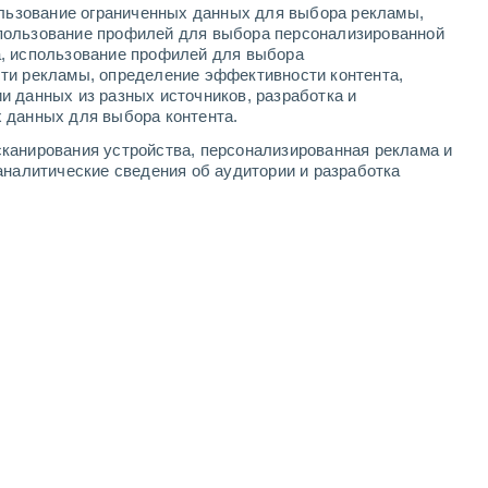
ользование ограниченных данных для выбора рекламы,
-
12
м/с
2
-
8
м/с
2
-
6
м/с
2
-
7
м/с
пользование профилей для выбора персонализированной
а, использование профилей для выбора
ти рекламы, определение эффективности контента,
вгуста
и данных из разных источников, разработка и
 данных для выбора контента.
западный
0 Низкий
канирования устройства, персонализированная реклама и
1
-
3 м/с
FPS:
нет
аналитические сведения об аудитории и разработка
западный
0 Низкий
1
-
3 м/с
FPS:
нет
северо-западный
0 Низкий
1
-
3 м/с
FPS:
нет
северо-западный
1 Низкий
1
-
4 м/с
FPS:
нет
северо-западный
7 Высокий
4
-
9 м/с
FPS:
15-25