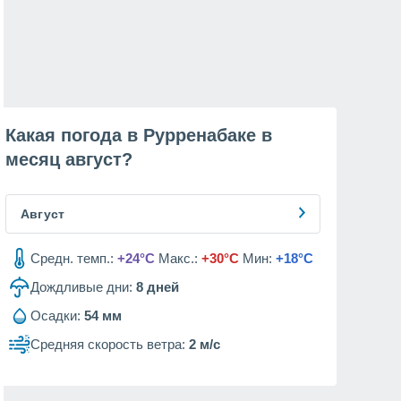
Какая погода в Рурренабаке в
месяц
август
?
Август
Средн. темп.:
+24°C
Макс.:
+30°C
Мин:
+18°C
Дождливые дни:
8
дней
Осадки:
54 мм
Средняя скорость ветра:
2 м/с