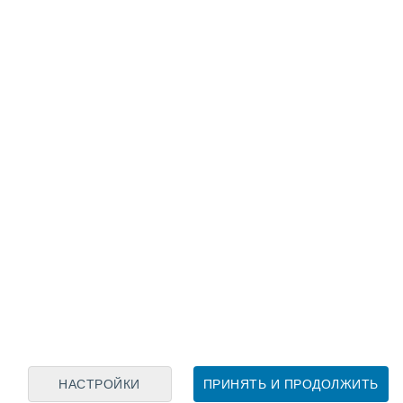
Лунный календарь
пн
вт
ср
чт
пт
сб
вс
6
7
8
9
10
11
12
13
14
15
16
17
18
19
НАСТРОЙКИ
ПРИНЯТЬ И ПРОДОЛЖИТЬ