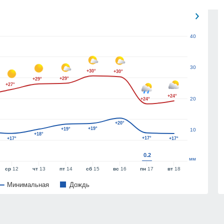
40
30
+30°
+30°
+29°
+29°
+27°
+24°
20
+24°
+20°
+19°
+19°
10
+18°
+17°
+17°
+17°
0.2
мм
ср
12
чт
13
пт
14
сб
15
вс
16
пн
17
вт
18
Минимальная
Дождь