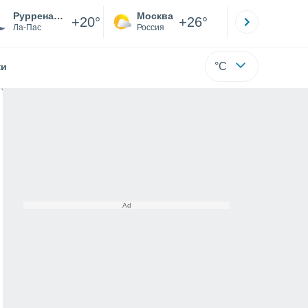
Рурренабаке
Москва
Санкт-
+20°
+26°
Ла-Пас
Россия
Са
°C
жи