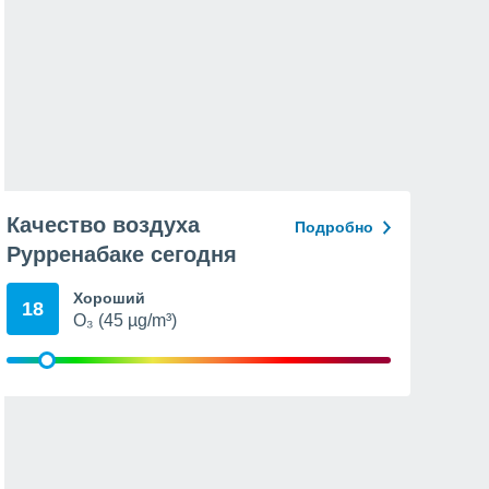
Качество воздуха
Подробно
Рурренабаке сегодня
Хороший
18
O₃ (45 µg/m³)