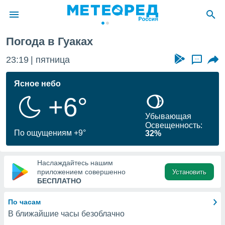
Погода в Гуаках
ие о
циальности
23:19
пятница
...
oda.com
)
Ясное небо
+6°
алами,
тировать
Убывающая
ество
Освещенность:
яемой
По ощущениям +9°
32%
. Вы можете
ступ к этому
используя
Наслаждайтесь нашим
едующих
приложением совершенно
Установить
БЕСПЛАТНО
файлы
По часам
олучить
В ближайшие часы безоблачно
й доступ