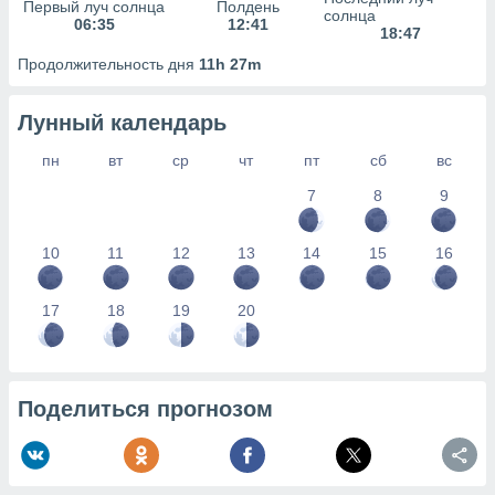
сервисов.
Первый луч солнца
Полдень
солнца
06:35
12:41
18:47
 наших 1199
неров
Продолжительность дня
11h 27m
Лунный календарь
пн
вт
ср
чт
пт
сб
вс
7
8
9
10
11
12
13
14
15
16
17
18
19
20
Поделиться прогнозом