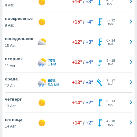
+16°
/
+3°
 и
м/с
8 Авг.
ть действия
я на веб-
воскресенье
же
5
-
12
+15°
/
+4°
м/с
пределенный
9 Авг.
обы
вам рекламу
понедельник
6
-
14
+12°
/
+3°
зированный
м/с
10 Авг.
го основе.
айти
вторник
ьную
70%
9
-
18
+12°
/
+4°
1 мм
м/с
11 Авг.
 в нашей
йлов cookie
ремя
среда
60%
7
-
17
+13°
/
+3°
гласие,
0.5 мм
м/с
12 Авг.
опку
спользования
четверг
 cookie
6
-
13
+14°
/
+2°
м/с
13 Авг.
нную в
и нашего
пятница
4
-
10
+14°
/
+2°
м/с
14 Авг.
ОГО ВЫ