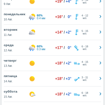
+19°
/
+4°
 и
м/с
9 Авг.
ть действия
я на веб-
понедельник
же
60%
4
-
12
+16°
/
0°
0.4 мм
м/с
пределенный
10 Авг.
обы
вам рекламу
вторник
5
-
15
+14°
/
+2°
зированный
м/с
11 Авг.
го основе.
айти
среда
ьную
60%
6
-
18
+17°
/
0°
0.3 мм
м/с
12 Авг.
 в нашей
йлов cookie
ремя
четверг
4
-
15
+18°
/
+2°
гласие,
м/с
13 Авг.
опку
спользования
пятница
 cookie
3
-
11
+18°
/
+3°
м/с
14 Авг.
нную в
и нашего
суббота
6
-
18
+18°
/
+2°
м/с
15 Авг.
ОГО ВЫ