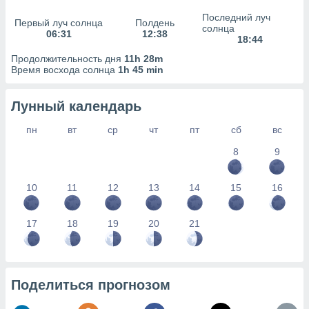
сервисов.
Последний луч
Первый луч солнца
Полдень
 наших 1199
солнца
06:31
12:38
неров
18:44
Продолжительность дня
11h 28m
Время восхода солнца
1h 45 min
Лунный календарь
пн
вт
ср
чт
пт
сб
вс
8
9
10
11
12
13
14
15
16
17
18
19
20
21
Поделиться прогнозом