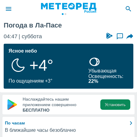
Погода в Ла-Пасе
ие о
циальности
04:47
суббота
...
oda.com
)
Ясное небо
+4°
алами,
тировать
Убывающая
ество
Освещенность:
яемой
По ощущениям +3°
22%
. Вы можете
ступ к этому
используя
Наслаждайтесь нашим
едующих
приложением совершенно
Установить
БЕСПЛАТНО
файлы
По часам
олучить
В ближайшие часы безоблачно
й доступ