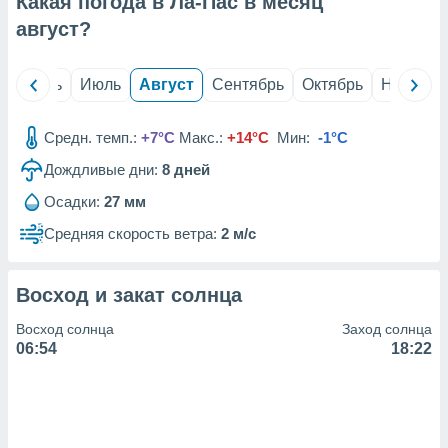
Какая погода в Ла-Пас в месяц
с помощью
или
август
?
данных из
чников,
и
й
Июнь
Июль
Август
Сентябрь
Октябрь
Ноябрь
вование
ие
Средн. темп.:
+7°C
Макс.:
+14°C
Мин:
-1°C
х данных
Дождливые дни:
8
дней
контента.
Осадки:
27 мм
ные
и
Средняя скорость ветра:
2 м/с
ция
м
я
Восход и закат солнца
рованная
Восход солнца
Заход солнца
нтент,
06:54
18:22
е
сти рекламы
ие сведения
и и