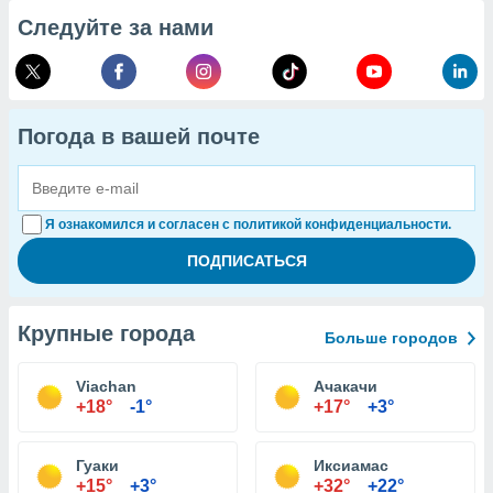
Следуйте за нами
Погода в вашей почте
Я ознакомился и согласен с политикой конфиденциальности.
Крупные города
Больше городов
Viachan
Ачакачи
+18°
-1°
+17°
+3°
Гуаки
Иксиамас
+15°
+3°
+32°
+22°