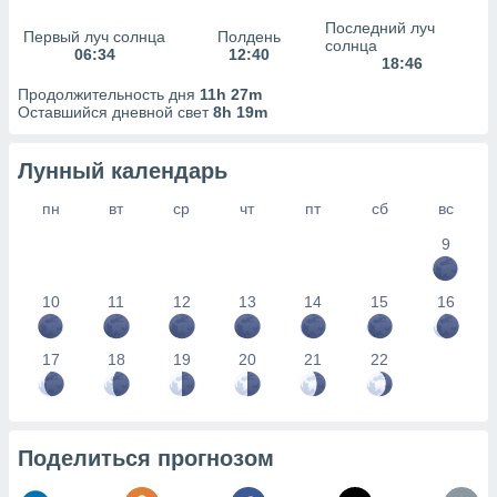
сервисов.
Последний луч
Первый луч солнца
Полдень
 наших 1199
солнца
06:34
12:40
неров
18:46
Продолжительность дня
11h 27m
Оставшийся дневной свет
8h 19m
Лунный календарь
пн
вт
ср
чт
пт
сб
вс
9
10
11
12
13
14
15
16
17
18
19
20
21
22
Поделиться прогнозом