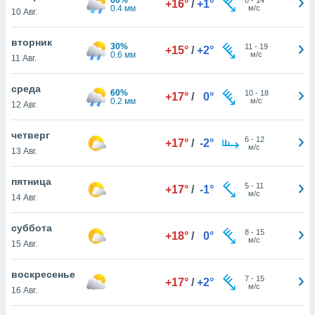
+16°
/
+1°
 и
0.4 мм
м/с
10 Авг.
ть действия
я на веб-
вторник
же
30%
11
-
19
+15°
/
+2°
0.6 мм
м/с
пределенный
11 Авг.
обы
вам рекламу
среда
60%
10
-
18
+17°
/
0°
зированный
0.2 мм
м/с
12 Авг.
го основе.
айти
четверг
ьную
6
-
12
+17°
/
-2°
м/с
13 Авг.
 в нашей
йлов cookie
ремя
пятница
5
-
11
+17°
/
-1°
гласие,
м/с
14 Авг.
опку
спользования
суббота
 cookie
8
-
15
+18°
/
0°
м/с
15 Авг.
нную в
и нашего
воскресенье
7
-
15
+17°
/
+2°
м/с
16 Авг.
ОГО ВЫ