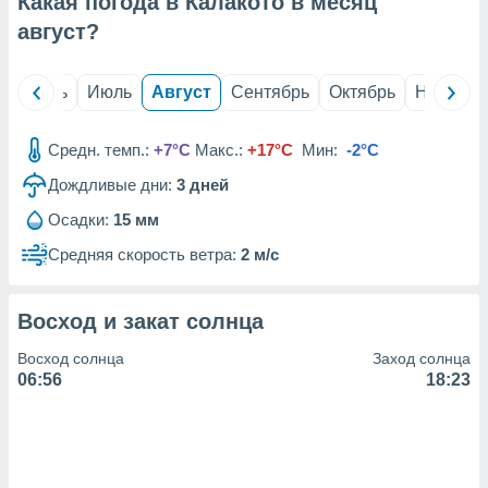
Какая погода в Калакото в месяц
с помощью
или
август
?
данных из
чников,
и
й
Июнь
Июль
Август
Сентябрь
Октябрь
Ноябрь
вование
ие
Средн. темп.:
+7°C
Макс.:
+17°C
Мин:
-2°C
х данных
Дождливые дни:
3
дней
контента.
Осадки:
15 мм
ные
и
Средняя скорость ветра:
2 м/с
ция
м
я
Восход и закат солнца
рованная
Восход солнца
Заход солнца
нтент,
06:56
18:23
е
сти рекламы
ие сведения
и и