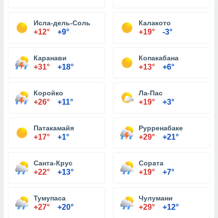
Исла-дель-Соль
Калакото
+12°
+9°
+19°
-3°
Каранави
Копакабана
+31°
+18°
+13°
+6°
Коройко
Ла-Пас
+26°
+11°
+19°
+3°
Патакамайя
Рурренабаке
+17°
+1°
+29°
+21°
Санта-Крус
Сората
+22°
+13°
+19°
+7°
Тумупаса
Чулумани
+27°
+20°
+29°
+12°