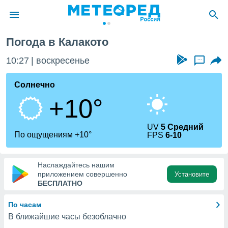
Погода в Калакото
ие о
циальности
10:27
воскресенье
...
oda.com
)
Солнечно
+10°
алами,
тировать
ество
UV
5 Средний
яемой
По ощущениям +10°
FPS
6-10
. Вы можете
ступ к этому
используя
Наслаждайтесь нашим
едующих
приложением совершенно
Установите
БЕСПЛАТНО
файлы
По часам
олучить
В ближайшие часы безоблачно
й доступ