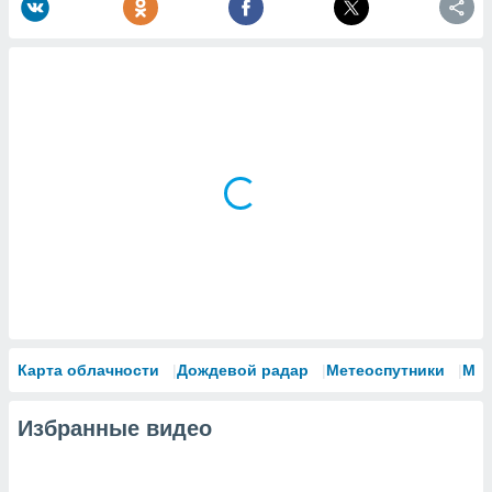
Карта облачности
Дождевой радар
Метеоспутники
Мо
Избранные видео