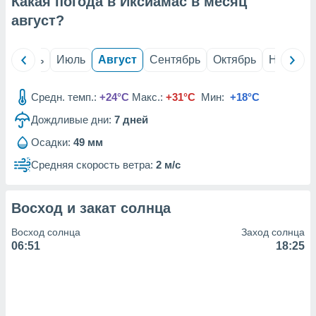
Какая погода в Иксиамас в месяц
с помощью
или
август
?
данных из
чников,
и
й
Июнь
Июль
Август
Сентябрь
Октябрь
Ноябрь
вование
ие
Средн. темп.:
+24°C
Макс.:
+31°C
Мин:
+18°C
х данных
Дождливые дни:
7
дней
контента.
Осадки:
49 мм
ные
и
Средняя скорость ветра:
2 м/с
ция
м
я
Восход и закат солнца
рованная
Восход солнца
Заход солнца
нтент,
06:51
18:25
е
сти рекламы
ие сведения
и и