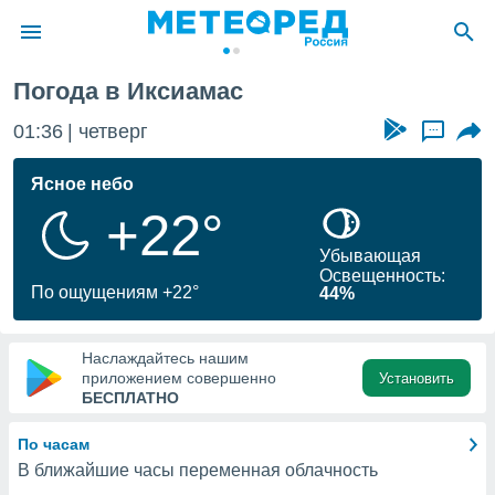
Погода в Иксиамас
ие о
циальности
01:36
четверг
...
oda.com
)
Ясное небо
+22°
алами,
тировать
Убывающая
ество
Освещенность:
яемой
По ощущениям +22°
44%
. Вы можете
ступ к этому
используя
Наслаждайтесь нашим
едующих
приложением совершенно
Установить
БЕСПЛАТНО
файлы
По часам
олучить
В ближайшие часы переменная облачность
й доступ