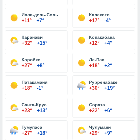
Исла-дель-Соль
Калакото
+11°
+7°
+17°
-4°
Каранави
Копакабана
+32°
+15°
+12°
+4°
Коройко
Ла-Пас
+27°
+8°
+18°
+2°
Патакамайя
Рурренабаке
+18°
-1°
+30°
+19°
Санта-Крус
Сората
+23°
+13°
+22°
+6°
Тумупаса
Чулумани
+27°
+18°
+29°
+9°