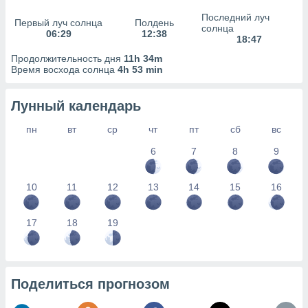
сервисов.
Последний луч
Первый луч солнца
Полдень
 наших 1199
солнца
06:29
12:38
неров
18:47
Продолжительность дня
11h 34m
Время восхода солнца
4h 53 min
Лунный календарь
пн
вт
ср
чт
пт
сб
вс
6
7
8
9
10
11
12
13
14
15
16
17
18
19
Поделиться прогнозом