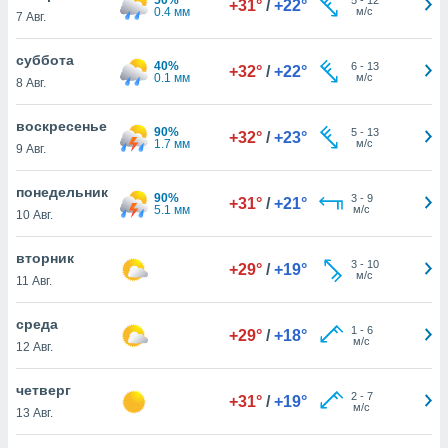
+31°
/
+22°
 и
0.4 мм
м/с
7 Авг.
ть действия
я на веб-
суббота
же
40%
6
-
13
+32°
/
+22°
0.1 мм
м/с
пределенный
8 Авг.
обы
вам рекламу
воскресенье
90%
5
-
13
+32°
/
+23°
зированный
1.7 мм
м/с
9 Авг.
го основе.
айти
понедельник
ьную
90%
3
-
9
+31°
/
+21°
5.1 мм
м/с
10 Авг.
 в нашей
йлов cookie
ремя
вторник
3
-
10
+29°
/
+19°
гласие,
м/с
11 Авг.
опку
спользования
среда
 cookie
1
-
6
+29°
/
+18°
м/с
12 Авг.
нную в
и нашего
четверг
2
-
7
+31°
/
+19°
м/с
13 Авг.
ОГО ВЫ