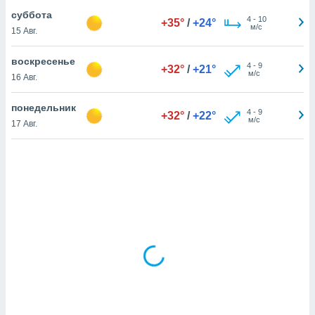
суббота
4
-
10
+35°
/
+24°
м/с
15 Авг.
и,
 файлам
воскресенье
4
-
9
+32°
/
+21°
м/с
16 Авг.
примете
айлов
понедельник
се равно
4
-
9
+32°
/
+22°
м/с
17 Авг.
должать
ся нашим
pogoda.com.
ае мы
м, что
овлены
айлы cookie,
обходимы
ения
 веб-сайту,
файлы cookie
пользоваться
 действий
рекламы или
рованного