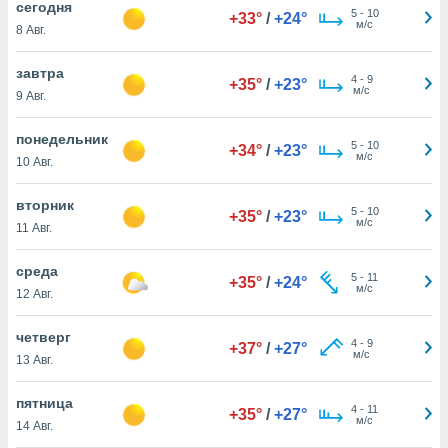
cегодня
 и
5
-
10
+33°
/
+24°
м/с
ть действия
8 Авг.
я на веб-
же
завтра
4
-
9
пределенный
+35°
/
+23°
м/с
9 Авг.
обы
вам рекламу
понедельник
зированный
5
-
10
+34°
/
+23°
м/с
го основе.
10 Авг.
айти
ьную
вторник
5
-
10
+35°
/
+23°
 в нашей
м/с
11 Авг.
йлов cookie
ремя
среда
гласие,
5
-
11
+35°
/
+24°
м/с
опку
12 Авг.
спользования
 cookie
четверг
4
-
9
+37°
/
+27°
нную в
м/с
13 Авг.
и нашего
пятница
4
-
11
+35°
/
+27°
м/с
ОГО ВЫ
14 Авг.