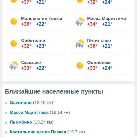
+37°
+21°
+32°
+24°
Мальяно-ин-Тоскана
Масса Мариттима
+36°
+22°
+34°
+21°
Орбетелло
Питильяно
+32°
+23°
+36°
+21°
Сканзано
Фоллонике
+33°
+22°
+33°
+24°
Ближайшие населенные пункты
Gavorrano
(12.18 км)
Масса Мариттима
(18.14 км)
Пьомбино
(19.24 км)
Кастильоне делла Пеская
(19.7 км)