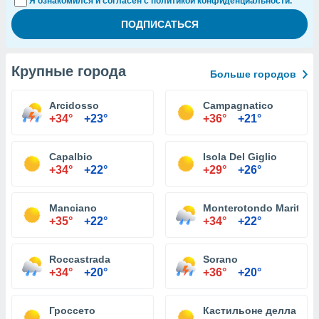
Я ознакомился и согласен с политикой конфиденциальности.
Крупные города
Больше городов
Arcidosso
Campagnatico
+34°
+23°
+36°
+21°
Capalbio
Isola Del Giglio
+34°
+22°
+29°
+26°
Manciano
Monterotondo Marittim
+35°
+22°
+34°
+22°
Roccastrada
Sorano
+34°
+20°
+36°
+20°
Гроссето
Кастильоне делла Пес