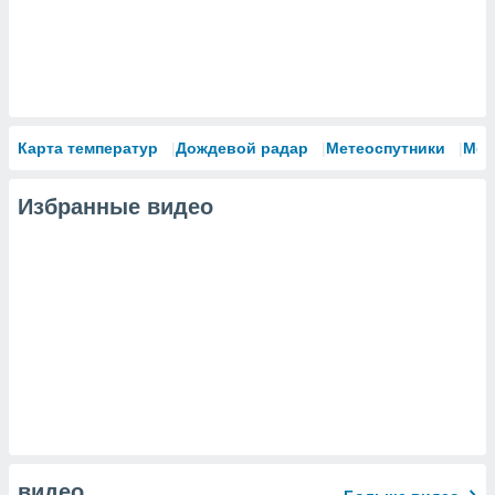
Карта температур
Дождевой радар
Метеоспутники
Мод
Избранные видео
видео