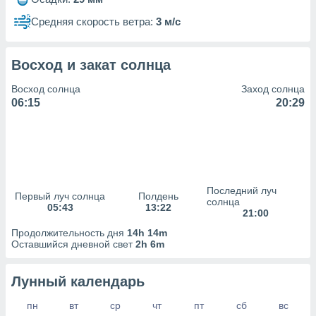
сервисов.
Средняя скорость ветра:
3 м/с
 наших 1199
неров
Восход и закат солнца
Восход солнца
Заход солнца
06:15
20:29
Последний луч
Первый луч солнца
Полдень
солнца
05:43
13:22
21:00
Продолжительность дня
14h 14m
Оставшийся дневной свет
2h 6m
Лунный календарь
пн
вт
ср
чт
пт
сб
вс