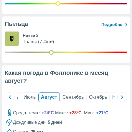
с помощью
или
данных из
чников,
и
Пыльца
Подробно
вование
Низкий
ие
Травы (7 #/m³)
х данных
контента.
ные
и
ция
Какая погода в Фоллонике в месяц
м
август
?
я
рованная
й
Июнь
Июль
Август
Сентябрь
Октябрь
Ноябрь
нтент,
е
сти рекламы
Средн. темп.:
+24°C
Макс.:
+28°C
Мин:
+21°C
ие сведения
Дождливые дни:
5
дней
и и
Осадки:
29 мм