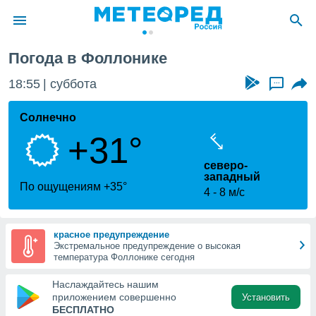
Погода в Фоллонике
ие о
циальности
18:55
суббота
...
oda.com
)
Солнечно
+31°
алами,
тировать
северо-
ество
западный
яемой
По ощущениям +35°
4
8 м/с
. Вы можете
ступ к этому
используя
едующих
красное предупреждение
Экстремальное предупреждение о высокая
температура Фоллонике сегодня
файлы
Наслаждайтесь нашим
олучить
приложением совершенно
Установить
й доступ
БЕСПЛАТНО