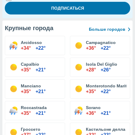
Крупные города
Больше городов
Arcidosso
Campagnatico
+34°
+22°
+36°
+22°
Capalbio
Isola Del Giglio
+35°
+21°
+28°
+26°
Manciano
Monterotondo Marittim
+35°
+21°
+35°
+22°
Roccastrada
Sorano
+35°
+21°
+36°
+21°
Гроссето
Кастильоне делла Пес
+37°
+22°
+32°
+23°