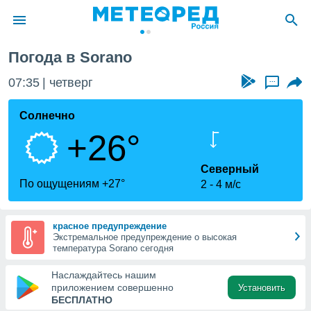
Погода в Sorano
ие о
циальности
07:35
четверг
...
oda.com
)
Солнечно
+26°
алами,
тировать
ество
Северный
яемой
По ощущениям +27°
2
4 м/с
. Вы можете
ступ к этому
используя
красное предупреждение
едующих
Экстремальное предупреждение о высокая
температура Sorano сегодня
файлы
Наслаждайтесь нашим
олучить
приложением совершенно
Установить
й доступ
БЕСПЛАТНО