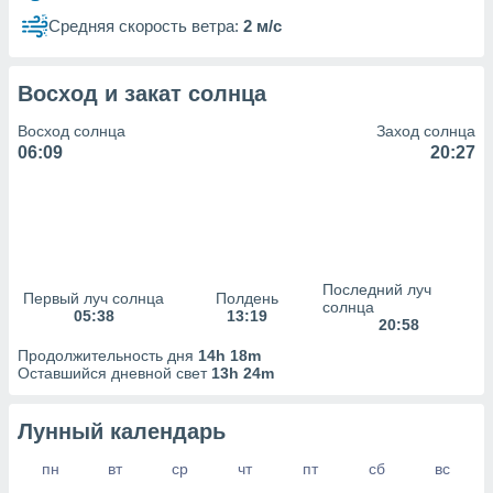
сервисов.
Средняя скорость ветра:
2 м/с
 наших 1199
неров
Восход и закат солнца
Восход солнца
Заход солнца
06:09
20:27
Последний луч
Первый луч солнца
Полдень
солнца
05:38
13:19
20:58
Продолжительность дня
14h 18m
Оставшийся дневной свет
13h 24m
Лунный календарь
пн
вт
ср
чт
пт
сб
вс