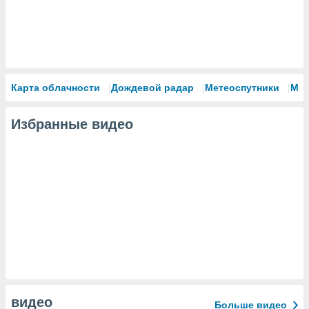
Карта облачности
Дождевой радар
Метеоспутники
Мо
Избранные видео
видео
Больше видео