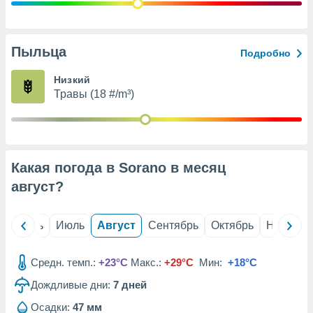
с помощью
или
данных из
чников,
Пыльца
Подробно
и
вование
Низкий
Травы (18 #/m³)
ие
х данных
контента.
ные
и
Какая погода в Sorano в месяц
ция
м
август
?
я
рованная
й
Июнь
Июль
Август
Сентябрь
Октябрь
Ноябрь
нтент,
е
сти рекламы
Средн. темп.:
+23°C
Макс.:
+29°C
Мин:
+18°C
Дождливые дни:
7
дней
ие сведения
и и
Осадки:
47 мм