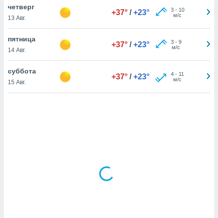
четверг
3
-
10
+37°
/
+23°
м/с
13 Авг.
и,
 файлам
пятница
3
-
9
+37°
/
+23°
м/с
14 Авг.
примете
айлов
суббота
4
-
11
+37°
/
+23°
се равно
м/с
15 Авг.
должать
ся нашим
pogoda.com.
ае мы
м, что
овлены
айлы cookie,
обходимы
ения
 веб-сайту,
файлы cookie
пользоваться
 действий
рекламы или
рованного