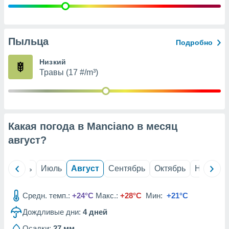
с помощью
или
данных из
чников,
и
Пыльца
Подробно
вование
Низкий
ие
Травы (17 #/m³)
х данных
контента.
ные
и
ция
Какая погода в Manciano в месяц
м
август
?
я
рованная
й
Июнь
Июль
Август
Сентябрь
Октябрь
Ноябрь
нтент,
е
сти рекламы
Средн. темп.:
+24°C
Макс.:
+28°C
Мин:
+21°C
ие сведения
Дождливые дни:
4
дней
и и
Осадки:
27 мм