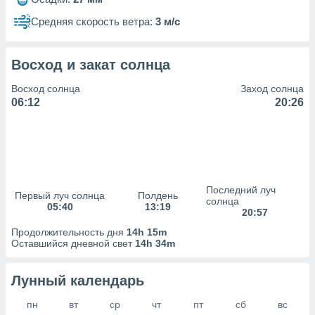
сервисов.
Средняя скорость ветра:
3 м/с
 наших 1199
неров
Восход и закат солнца
Восход солнца
Заход солнца
06:12
20:26
Последний луч
Первый луч солнца
Полдень
солнца
05:40
13:19
20:57
Продолжительность дня
14h 15m
Оставшийся дневной свет
14h 34m
Лунный календарь
пн
вт
ср
чт
пт
сб
вс