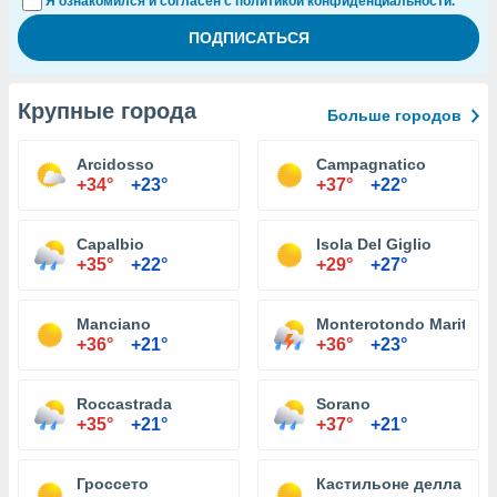
Я ознакомился и согласен с политикой конфиденциальности.
Крупные города
Больше городов
Arcidosso
Campagnatico
+34°
+23°
+37°
+22°
Capalbio
Isola Del Giglio
+35°
+22°
+29°
+27°
Manciano
Monterotondo Marittim
+36°
+21°
+36°
+23°
Roccastrada
Sorano
+35°
+21°
+37°
+21°
Гроссето
Кастильоне делла Пес