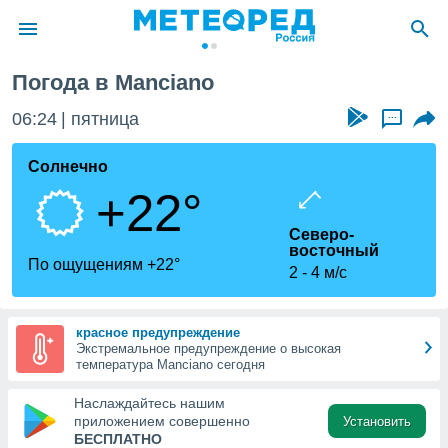
Погода в Manciano
ие о
циальности
06:24
пятница
...
oda.com
)
Солнечно
+22°
алами,
тировать
Северо-
ество
восточный
яемой
По ощущениям +22°
2
4 м/с
. Вы можете
ступ к этому
используя
едующих
красное предупреждение
Экстремальное предупреждение о высокая
температура Manciano сегодня
файлы
Наслаждайтесь нашим
олучить
приложением совершенно
Установить
й доступ
БЕСПЛАТНО