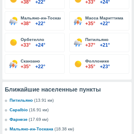
+38°
+22°
+33°
+24°
Мальяно-ин-Тоскана
Масса Мариттима
+38°
+22°
+35°
+22°
Орбетелло
Питильяно
+33°
+24°
+37°
+21°
Сканзано
Фоллонике
+35°
+22°
+35°
+23°
Ближайшие населенные пункты
Питильяно
(13.91 км)
Capalbio
(16.91 км)
Фарнезе
(17.69 км)
Мальяно-ин-Тоскана
(18.38 км)