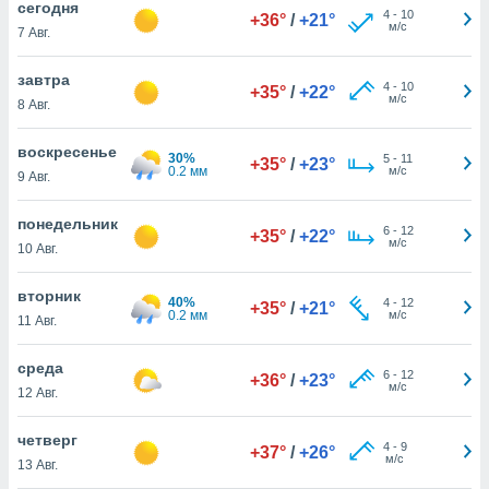
cегодня
 и
4
-
10
+36°
/
+21°
м/с
ть действия
7 Авг.
я на веб-
же
завтра
4
-
10
пределенный
+35°
/
+22°
м/с
8 Авг.
обы
вам рекламу
воскресенье
зированный
30%
5
-
11
+35°
/
+23°
0.2 мм
м/с
го основе.
9 Авг.
айти
ьную
понедельник
6
-
12
+35°
/
+22°
 в нашей
м/с
10 Авг.
йлов cookie
ремя
вторник
гласие,
40%
4
-
12
+35°
/
+21°
0.2 мм
м/с
опку
11 Авг.
спользования
 cookie
среда
6
-
12
+36°
/
+23°
нную в
м/с
12 Авг.
и нашего
четверг
4
-
9
+37°
/
+26°
м/с
ОГО ВЫ
13 Авг.