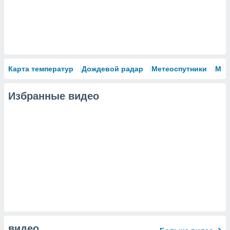
Карта температур
Дождевой радар
Метеоспутники
Мод
Избранные видео
видео